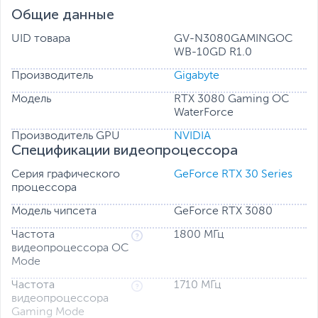
выбирать световые эффекты или синхронизироваться
Общие данные
с другими устройствами AORUS.
UID товара
GV-N3080GAMINGOC
WB-10GD R1.0
Производитель
Gigabyte
Модель
RTX 3080 Gaming OC
WaterForce
Производитель GPU
NVIDIA
Спецификации видеопроцессора
Серия графического
GeForce RTX 30 Series
процессора
Модель чипсета
GeForce RTX 3080
Частота
1800 МГц
видеопроцессора OC
Mode
Частота
1710 МГц
видеопроцессора
Gaming Mode