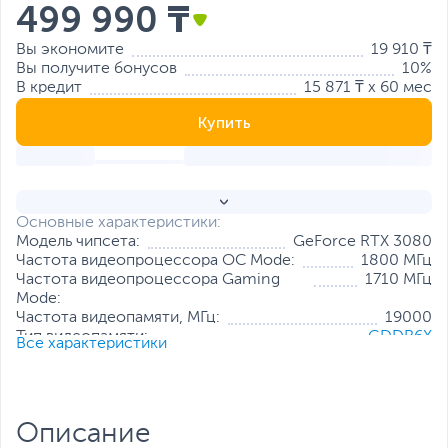
499 990 ₸
Вы экономите
19 910 ₸
Вы получите бонусов
10%
В кредит
15 871 ₸ x 60 мес
Купить
Основные характеристики:
Модель чипсета:
GeForce RTX 3080
Частота видеопроцессора OC Mode:
1800 МГц
Частота видеопроцессора Gaming
1710 МГц
Mode:
Частота видеопамяти, МГц:
19000
Тип видеопамяти:
GDDR6X
Все характеристики
Объем видеопамяти:
10 ГБ
Разрядность шины видеопамяти:
320 бит
Количество универсальных
8704
процессоров:
Описание
Разъемы:
DisplayPort x 3
,
HDMI x 2