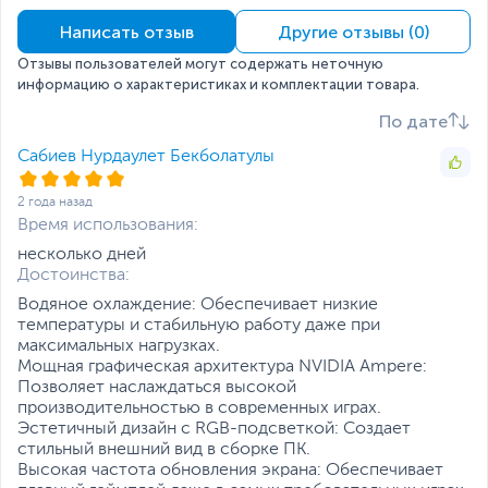
мониторов
Написать отзыв
Другие отзывы (0)
Максимальное
7680 x 4320 (при
разрешение
подключении через
Отзывы пользователей могут содержать неточную
DisplayPort)
информацию о характеристиках и комплектации товара.
Подключение
По дате
Интерфейс
PCI Express 4.0
Сабиев Нурдаулет Бекболатулы
подключения
Разъемы питания
2 х 8-pin
2 года назад
Время использования:
Количество
2
несколько дней
занимаемых слотов
Достоинства:
расширения
Водяное охлаждение: Обеспечивает низкие
Минимальная
750
температуры и стабильную работу даже при
мощность блока
максимальных нагрузках.
питания, не менее, Вт
Мощная графическая архитектура NVIDIA Ampere:
Дополнительная информация
Позволяет наслаждаться высокой
производительностью в современных играх.
Поддерживаемые API
DirectX 1‎‎2 Ultimate,
Эстетичный дизайн с RGB-подсветкой: Создает
OpenGL 4.6
стильный внешний вид в сборке ПК.
Технологии
NVIDIA Ansel
,
NVIDIA
Высокая частота обновления экрана: Обеспечивает