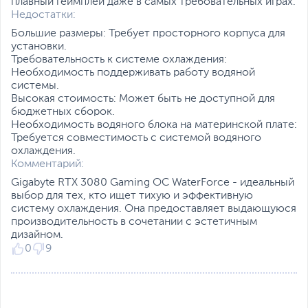
CUDA
,
NVIDIA DLSS
,
плавный геймплей даже в самых требовательных играх.
NVIDIA G-Sync
,
Ray
Недостатки:
Tracing
,
HDCP
,
VR Ready
Большие размеры: Требует просторного корпуса для
установки.
Охлаждение
Водяное
Требовательность к системе охлаждения:
Необходимость поддерживать работу водяной
Lite Hash Rate (LHR)
Нет
системы.
Подсветка
Есть
Высокая стоимость: Может быть не доступной для
бюджетных сборок.
Основной цвет
Комбинированный
Необходимость водяного блока на материнской плате:
Требуется совместимость с системой водяного
Дополнительно
Микроархитектура
охлаждения.
Nvidia Ampere
Комментарий:
Ядра RT 2-го поколения
Тензорные ядра 3-го
Gigabyte RTX 3080 Gaming OC WaterForce - идеальный
поколения
выбор для тех, кто ищет тихую и эффективную
Защитная задняя панель
систему охлаждения. Она предоставляет выдающуюся
Подсветка RGB Fusion
производительность в сочетании с эстетичным
2.0
дизайном.
Размеры и вес
0
9
Длина видеокарты,
310
мм
Упаковка
RTL