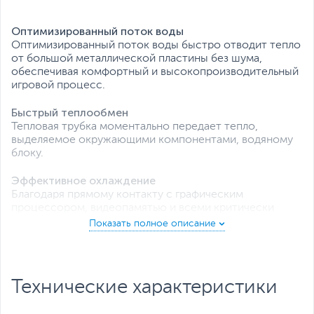
Все характеристики
Оптимизированный поток воды
Оптимизированный поток воды быстро отводит тепло
от большой металлической пластины без шума,
обеспечивая комфортный и высокопроизводительный
игровой процесс.
Быстрый теплообмен
Тепловая трубка моментально передает тепло,
выделяемое окружающими компонентами, водяному
блоку.
Эффективное охлаждение
Благодаря прямому контакту с графическим
процессором, видеопамятью и всеми критически
важными компонентами металлическая пластина и
тепловая трубка эффективно передают тепло
жидкости.
RGB Fusion 2.0
Технические характеристики
Благодаря 16.7 млн ​​настраиваемых параметров цвета и
многочисленным световым эффектам вы можете