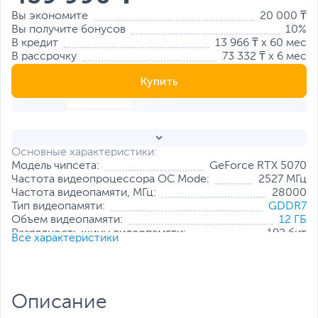
Вы экономите
20 000 ₸
Вы получите бонусов
10%
В кредит
13 966 ₸ x 60 мес
В рассрочку
73 332 ₸ x 6 мес
Купить
Основные характеристики:
Модель чипсета:
GeForce RTX 5070
Частота видеопроцессора OC Mode:
2527 МГц
Частота видеопамяти, МГц:
28000
Тип видеопамяти:
GDDR7
Объем видеопамяти:
12 ГБ
Разрядность шины видеопамяти:
192 бит
Все характеристики
Количество универсальных
6144
процессоров:
Разъемы:
DisplayPort x 3
,
HDMI
Все характеристики
Описание