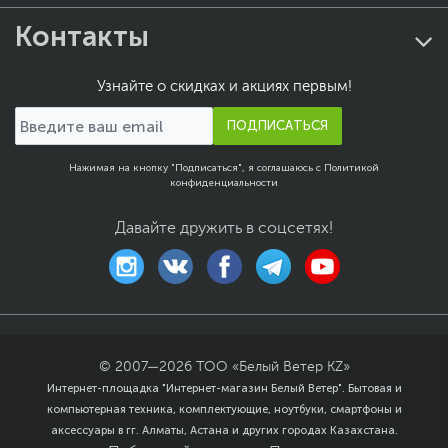
Размер упаковки (Ш х В
37.5 х 21.3 х 10 см
Контакты
х Г)
Вес с упаковкой
1.28 кг
Узнайте о скидках и акциях первым!
Заводские данные
ПОДПИСАТЬСЯ
Срок гарантии (мес.)
12
Ссылка на сайт
www.palit.com
Нажимая на кнопку "Подписаться", я соглашаюсь с
Политикой
производителя
конфиденциальности
Если вы заметили ошибку или неточность в описании товара,
пожалуйста, выделите текст с ошибкой и нажмите Ctrl+Enter.
Давайте дружить в соцсетях!
Xарактеристики, комплект поставки и внешний вид данного товара
могут отличаться от указанных или могут быть изменены
производителем без отражения в каталоге интернет-магазина.
© 2007—
2026
ТОО «Белый Ветер KZ»
Интернет-площадка "Интернет-магазин Белый Ветер". Бытовая и
компьютерная техника, комплектующие, ноутбуки, смартфоны и
аксессуары в гг. Алматы, Астана и других городах Казахстана.