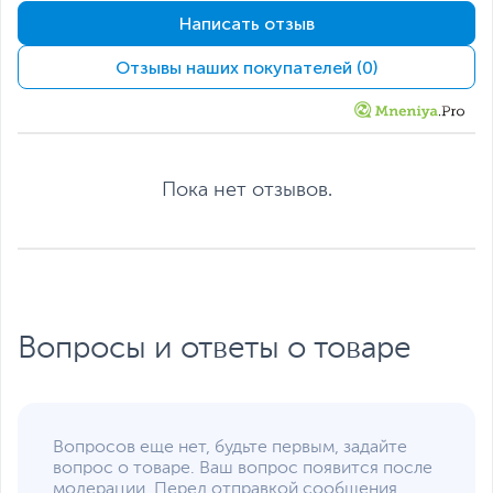
DisplayPort)
Написать отзыв
Подключение
Отзывы наших покупателей (0)
Интерфейс
PCI Express 5.0
подключения
Разъемы питания
1 х 16-pin
Количество
2
занимаемых слотов
Пока нет отзывов.
расширения
Минимальная
650
мощность блока
питания, не менее, Вт
Дополнительная информация
Вопросы и ответы о товаре
Поддерживаемые API
DirectX 1‎‎2 Ultimate,
OpenGL 4.6, Vulkan API
Технологии
NVIDIA Ansel
,
NVIDIA
CUDA
,
NVIDIA DLSS
,
NVIDIA G-Sync
,
Ray
Вопросов еще нет, будьте первым, задайте
Tracing
,
HDCP
,
VR Ready
вопрос о товаре. Ваш вопрос появится после
модерации. Перед отправкой сообщения,