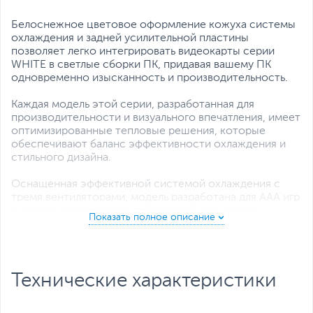
Белоснежное цветовое оформление кожуха системы
охлаждения и задней усилительной пластины
позволяет легко интегрировать видеокарты серии
WHITE в светлые сборки ПК, придавая вашему ПК
одновременно изысканность и производительность.
Каждая модель этой серии, разработанная для
производительности и визуального впечатления, имеет
оптимизированные тепловые решения, которые
обеспечивают баланс эффективности охлаждения и
стильного дизайна.
Оснащенная эффективной системой охлаждения с
тремя вентиляторами, модель разработана для AAA игр
и сложных творческих приложений с высокой
нагрузкой. Композитные тепловые трубки — с
рифлением и спеченными порошковыми структурами
— повышают эффективность охлаждения,
поддерживая пиковую производительность
Технические характеристики
графического процессора.