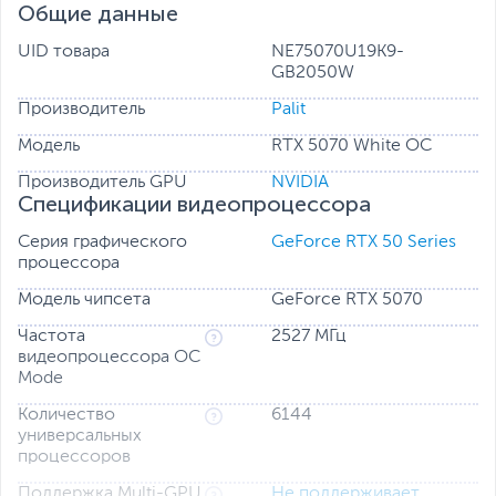
Общие данные
UID товара
NE75070U19K9-
GB2050W
Производитель
Palit
Модель
RTX 5070 White OC
Производитель GPU
NVIDIA
Спецификации видеопроцессора
Серия графического
GeForce RTX 50 Series
процессора
Оснащенные технологией NVIDIA Blackwell,
Модель чипсета
GeForce RTX 5070
графические процессоры GeForce RTX серии 50
предоставляют геймерам и разработчикам
Частота
2527 МГц
революционные возможности искусственного
видеопроцессора OC
интеллекта.
Mode
Количество
6144
Вентиляторы отключаются при выполнении лёгких
универсальных
задач, обеспечивая бесшумную работу. Они
процессоров
активируются только при необходимости.
Поддержка Multi-GPU
Не поддерживает