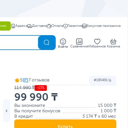
ение
Адреса
Доставка
Оплата
Гарантия
Бонусная программа
0
Войти
Сравнение
Избранное
Корзина
5
185491
114 990 ₸
-13%
99 990 ₸
Вы экономите
15 000 ₸
Вы получите бонусов
1 000 ₸
В кредит
3 174 ₸ x 60 мес
Купить