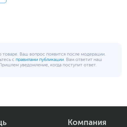
Литий-ионный (Li-Ion), Несъемный
6000 мАч
USB Type-C, miniJack 3.5
Акселерометр, Датчик освещенности, Датчик
приближения, Сканер отпечатков пальцев,
Цифровой компас
Пластик (композитная панель)
о товаре. Ваш вопрос появится после модерации.
Зеленый
,
Черный
ьтесь с
правилами публикации
. Вам ответит наш
Влагозащита
,
Пылезащита
Пришлем уведомление, когда поступит ответ.
Чехол
Поддержка быстрой зарядки 44 Вт
Плотность пикселей 264 ppi
Два стереодинамика
Цветовой охват 83% NTSC
Защита от брызг воды и пыли IP64
7.6 х 16.57 х 0.8 см
0.2 кг
щь
Компания
0.46 кг