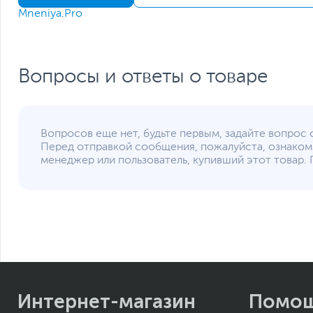
Mneniya.Pro
Тип аккумулятора
Емкость аккумулятора
Функции и особенности
Вопросы и ответы о товаре
Разъемы
Датчики
Корпус
Вопросов еще нет, будьте первым, задайте вопрос 
Цвет, используемый в оформлении
Перед отправкой сообщения, пожалуйста, ознаком
Защита и безопасность
менеджер или пользователь, купивший этот товар. 
Дополнительные аксессуары в комплекте
Дополнительно
Размеры и вес
Размеры (Ш х В х Г)
Вес
Интернет-магазин
Помо
Вес с упаковкой
Заводские данные