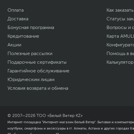
Оплата
Срок гарантии (мес.)
Как заказать
Ссылка на сайт производителя
Доставка
Статусы зак
Если вы заметили ошибку или неточность в описании товара, пожал
Бонусная программа
Вопросы и 
Xарактеристики, комплект поставки и внешний вид данного товар
без отражения в каталоге интернет-магазина.
Кредитование
Карта AMUL
Акции
Конфигурат
Полезные рассылки
Помощь в в
Подарочные сертификаты
Калькулятор
Гарантийное обслуживание
Юридическим лицам
Условия возврата и обмена
© 2007—
2026
ТОО «Белый Ветер KZ»
Интернет-площадка "Интернет-магазин Белый Ветер". Бытовая и компьютер
ноутбуки, смартфоны и аксессуары в гг. Алматы, Астана и других городах К