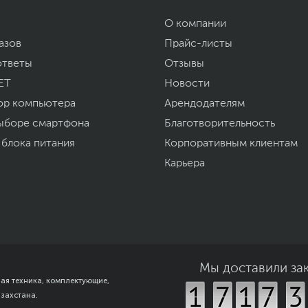
12
О компании
www.vivo.com
азов
Прайс-листы
уйста, выделите текст с ошибкой и нажмите Ctrl+Enter.
ответы
Отзывы
а могут отличаться от указанных или могут быть изменены производителем
ET
Новости
ор компьютера
Арендодателям
ыборе смартфона
Благотворительность
 блока питания
Корпоративным клиентам
Карьера
Мы доставили за
ная техника, комплектующие,
азахстана.