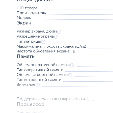
UID товара
Производитель
Модель
Экран
Размер экрана, дюйм
Разрешение экрана
300% громкости и погружение в звук
Тип матрицы
Оцените повышенную четкость звука благодаря технол
Максимальная яркость экрана, кд/м2
уровень громкости 300 % и усилитель звука обеспечив
Частота обновления экрана, Гц
гарантирует полное погружение в мир приятного звучан
Память
Автономность
Объем оперативной памяти
Благодаря аккумулятору
6000 мА·ч
заряда обязательно х
Тип оперативной памяти
пользуйтесь смартфоном непрерывно. Благодаря сверхб
Объем встроенной памяти
момента.
Тип встроенной памяти
Внимание
Поддерживаемые типы карт памяти
Процессор
Процессор