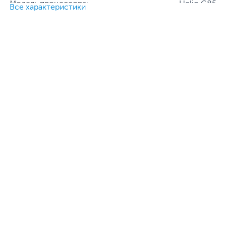
Модель процессора:
Helio G85
Все характеристики
Частота процессора:
2 ГГц + 1.8 ГГц
Основная камера, Мп:
50 + 2
Фронтальная камера, Мп:
8
Количество SIM-карт:
2 (1 слот SIM/microSD)
Тип SIM-карты:
NanoSIM
Все характеристики