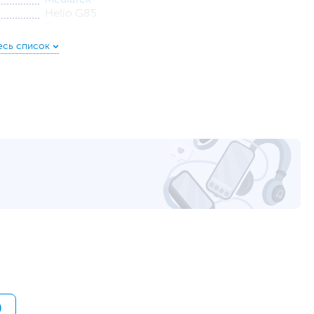
Helio G85
8
2 ГГц + 1.8 ГГц
Android
14
на задней панели, фронтальная
50 + 2
8
Двойная камера
,
LED вспышка
1920 х 1080 пикселей, 30 кадров в секунду
2 (1 слот SIM/microSD)
NanoSIM
3G
,
4G
2G GSM: 850, 900, 1800 МГц
Wi-Fi
,
Bluetooth
2.4 ГГц, 5 ГГц
5.0
GPS, ГЛОНАСС, Galileo, BeiDou, QZSS
)