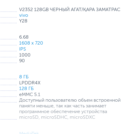
V2352 128GB ЧЕРНЫЙ АГАТ/ҚАРА ЗАМАТРАС
vivo
Y28
6.68
1608 x 720
IPS
огии расширения звуковой полости. Двойной динамик,
1000
ают четкое звучание фильмов и мелодичной музыки, что
90
ия.
8 ГБ
ватит на весь день.
Забудьте о долгой зарядке и
LPDDR4X
ыстрой зарядке вы не упустите ни единого важного
128 ГБ
eMMC 5.1
Доступный пользователю объем встроенной
памяти меньше, так как часть занимает
программное обеспечение устройства
microSD, microSDHC, microSDXC
MediaTek