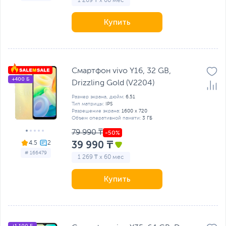
1 269 ₸ x 60 мес
Купить
Смартфон vivo Y16, 32 GB,
+400 Б
Drizzling Gold (V2204)
Размер экрана, дюйм:
6.51
Тип матрицы:
IPS
Разрешение экрана:
1600 x 720
Объем оперативной памяти:
3 ГБ
79 990 ₸
39 990 ₸
4.5
# 166479
1 269 ₸ x 60 мес
Купить
+1 100 Б