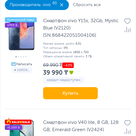
60
Производитель: vivo
Сбросить все
Уцененный товар
Смартфон vivo Y15s, 32Gb, Mystic
+700 Б
Blue (V2120)
(SN:868422051004106)
Размер экрана, дюйм:
6.51
Тип матрицы:
IPS
Разрешение экрана:
1600 x 720
Объем оперативной памяти:
3 ГБ
69 990 ₸
# 159538...
39 990 ₸
кредит недоступен
Купить
Смартфон vivo V40 lite, 8 GB, 128
+1 100 Б
GB, Emerald Green (V2424)