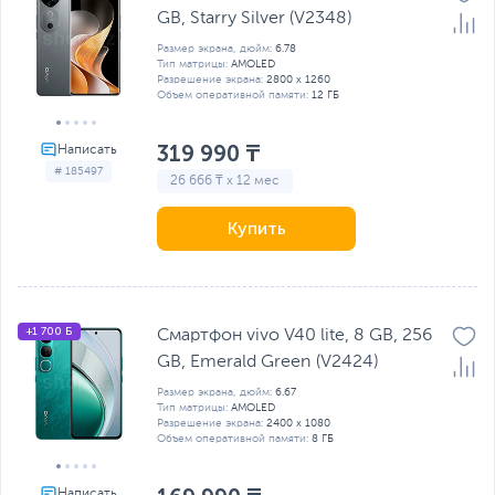
GB, Starry Silver (V2348)
Размер экрана, дюйм:
6.78
Тип матрицы:
AMOLED
Разрешение экрана:
2800 x 1260
Объем оперативной памяти:
12 ГБ
319 990 ₸
# 185497
26 666 ₸ x 12 мес
Купить
+1 700 Б
Смартфон vivo V40 lite, 8 GB, 256
GB, Emerald Green (V2424)
Размер экрана, дюйм:
6.67
Тип матрицы:
AMOLED
Разрешение экрана:
2400 x 1080
Объем оперативной памяти:
8 ГБ