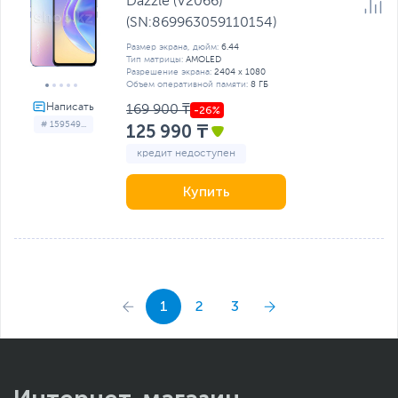
Dazzle (V2066)
(SN:869963059110154)
Размер экрана, дюйм:
6.44
Тип матрицы:
AMOLED
Разрешение экрана:
2404 x 1080
Объем оперативной памяти:
8 ГБ
169 900 ₸
# 159549...
125 990 ₸
кредит недоступен
Купить
1
2
3