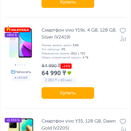
Купить
Смартфон vivo Y19s, 4 GB, 128 GB,
+650 Б
Silver (V2419)
Размер экрана, дюйм:
6.68
Тип матрицы:
IPS
Разрешение экрана:
1612 x 720
Объем оперативной памяти:
4 ГБ
84 990 ₸
64 990 ₸
# 185488
2 063 ₸ x 60 мес
Купить
+1 300 Б
Смартфон vivo Y35, 128 GB, Dawn
Gold (V2205)