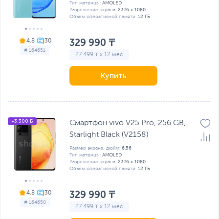
Тип матрицы:
AMOLED
Разрешение экрана:
2376 x 1080
Объем оперативной памяти:
12 ГБ
329 990 ₸
4.8
# 164651
27 499 ₸ x 12 мес
Купить
+3 300 Б
Смартфон vivo V25 Pro, 256 GB,
Starlight Black (V2158)
Размер экрана, дюйм:
6.56
Тип матрицы:
AMOLED
Разрешение экрана:
2376 x 1080
Объем оперативной памяти:
12 ГБ
329 990 ₸
4.8
# 164650
27 499 ₸ x 12 мес