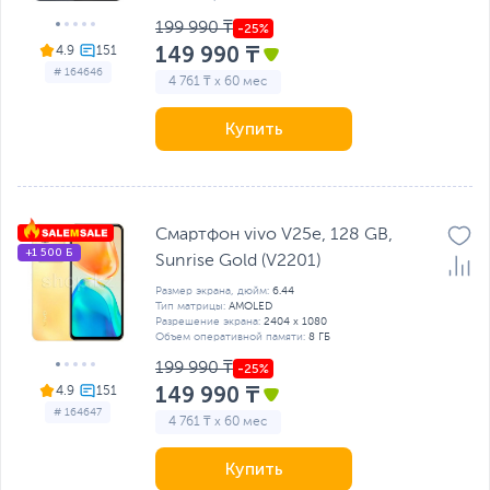
199 990 ₸
149 990 ₸
4.9
# 164646
4 761 ₸ x 60 мес
Купить
Смартфон vivo V25e, 128 GB,
+1 500 Б
Sunrise Gold (V2201)
Размер экрана, дюйм:
6.44
Тип матрицы:
AMOLED
Разрешение экрана:
2404 x 1080
Объем оперативной памяти:
8 ГБ
199 990 ₸
149 990 ₸
4.9
# 164647
4 761 ₸ x 60 мес
Купить