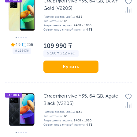
Смартфон vivo Y35, 64 GB, Dawn
Gold (V2205)
Размер экрана, дюйм:
6.58
Тип матрицы:
IPS
Разрешение экрана:
2408 x 1080
Объем оперативной памяти:
4 ГБ
109 990 ₸
4.9
# 165436
9 166 ₸ x 12 мес
Купить
+1 100 Б
Смартфон vivo Y35, 64 GB, Agate
Black (V2205)
Размер экрана, дюйм:
6.58
Тип матрицы:
IPS
Разрешение экрана:
2408 x 1080
Объем оперативной памяти:
4 ГБ