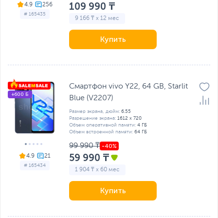
109 990 ₸
4.9
# 165435
9 166 ₸ x 12 мес
Купить
Смартфон vivo Y22, 64 GB, Starlit
+600 Б
Blue (V2207)
Размер экрана, дюйм:
6.55
Разрешение экрана:
1612 x 720
Объем оперативной памяти:
4 ГБ
Объем встроенной памяти:
64 ГБ
99 990 ₸
59 990 ₸
4.9
# 165434
1 904 ₸ x 60 мес
Купить