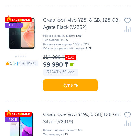
Смартфон vivo Y28, 8 GB, 128 GB,
+1 000 Б
Agate Black (V2352)
Размер экрана, дюйм:
6.68
Тип матрицы:
IPS
Разрешение экрана:
1608 x 720
Объем оперативной памяти:
8 ГБ
114 990 ₸
99 990 ₸
5
# 185491
3 174 ₸ x 60 мес
Купить
Смартфон vivo Y19s, 6 GB, 128 GB,
+750 Б
Silver (V2419)
Размер экрана, дюйм:
6.68
Тип матрицы:
IPS