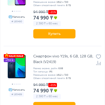
Разрешение экрана:
1612 x 720
Объем оперативной памяти:
6 ГБ
94 990 ₸
74 990 ₸
# 185490
2 380 ₸ x 60 мес
Купить
Смартфон vivo Y19s, 6 GB, 128 GB,
+750 Б
Black (V2419)
Размер экрана, дюйм:
6.68
Тип матрицы:
IPS
Разрешение экрана:
1612 x 720
Объем оперативной памяти:
6 ГБ
94 990 ₸
74 990 ₸
# 185489
2 380 ₸ x 60 мес