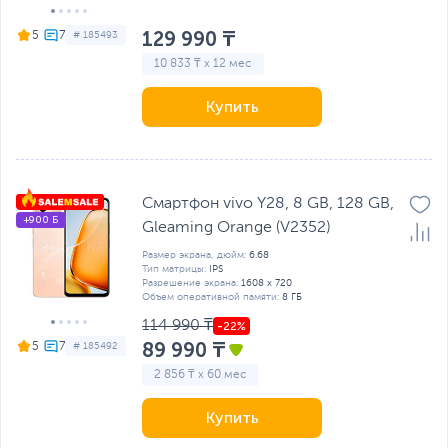
129 990 ₸
5
# 185493
10 833 ₸ x 12 мес
Купить
Смартфон vivo Y28, 8 GB, 128 GB,
+900 Б
Gleaming Orange (V2352)
Размер экрана, дюйм:
6.68
Тип матрицы:
IPS
Разрешение экрана:
1608 x 720
Объем оперативной памяти:
8 ГБ
114 990 ₸
89 990 ₸
5
# 185492
2 856 ₸ x 60 мес
Купить