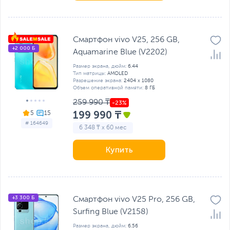
Смартфон vivo V25, 256 GB,
+2 000 Б
Aquamarine Blue (V2202)
Размер экрана, дюйм:
6.44
Тип матрицы:
AMOLED
Разрешение экрана:
2404 x 1080
Объем оперативной памяти:
8 ГБ
259 990 ₸
199 990 ₸
5
# 164649
6 348 ₸ x 60 мес
Купить
+3 300 Б
Смартфон vivo V25 Pro, 256 GB,
Surfing Blue (V2158)
Размер экрана, дюйм:
6.56