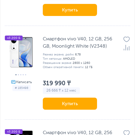
Купить
+3 200 Б
Смартфон vivo V40, 12 GB, 256
GB, Moonlight White (V2348)
Размер экрана, дюйм:
6.78
Тип матрицы:
AMOLED
Разрешение экрана:
2800 x 1260
Объем оперативной памяти:
12 ГБ
319 990 ₸
# 185498
26 666 ₸ x 12 мес
Купить
+3 200 Б
Смартфон vivo V40, 12 GB, 256