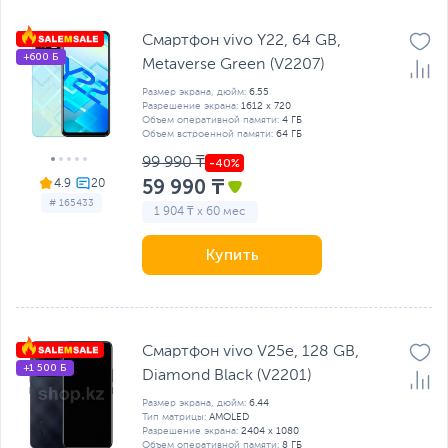
Смартфон vivo Y22, 64 GB,
+600 Б
Metaverse Green (V2207)
Размер экрана, дюйм:
6.55
Разрешение экрана:
1612 x 720
Объем оперативной памяти:
4 ГБ
Объем встроенной памяти:
64 ГБ
99 990 ₸
59 990 ₸
4.9
# 165433
1 904 ₸ x 60 мес
Купить
Смартфон vivo V25e, 128 GB,
+1 500 Б
Diamond Black (V2201)
Размер экрана, дюйм:
6.44
Тип матрицы:
AMOLED
Разрешение экрана:
2404 x 1080
Объем оперативной памяти:
8 ГБ