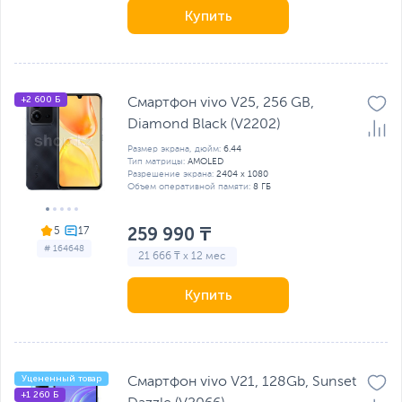
Купить
+2 600 Б
Смартфон vivo V25, 256 GB,
Diamond Black (V2202)
Размер экрана, дюйм:
6.44
Тип матрицы:
AMOLED
Разрешение экрана:
2404 x 1080
Объем оперативной памяти:
8 ГБ
259 990 ₸
5
# 164648
21 666 ₸ x 12 мес
Купить
Уцененный товар
Смартфон vivo V21, 128Gb, Sunset
+1 260 Б