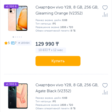
+1 300 Б
Смартфон vivo Y28, 8 GB, 256 GB,
Gleaming Orange (V2352)
Размер экрана, дюйм:
6.68
Тип матрицы:
IPS
Разрешение экрана:
1608 x 720
Объем оперативной памяти:
8 ГБ
129 990 ₸
5
# 185494
10 833 ₸ x 12 мес
Купить
+1 300 Б
Смартфон vivo Y28, 8 GB, 256 GB,
Agate Black (V2352)
Размер экрана, дюйм:
6.68
Тип матрицы:
IPS
Разрешение экрана:
1608 x 720
Объем оперативной памяти:
8 ГБ