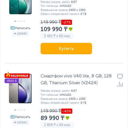
Размер экрана, дюйм:
6.67
Тип матрицы:
AMOLED
Разрешение экрана:
2400 x 1080
Объем оперативной памяти:
8 ГБ
149 990 ₸
109 990 ₸
# 185985
3 491 ₸ x 60 мес
Купить
Смартфон vivo V40 lite, 8 GB, 128
+900 Б
GB, Titanium Silver (V2424)
Размер экрана, дюйм:
6.67
Тип матрицы:
AMOLED
Разрешение экрана:
2400 x 1080
Объем оперативной памяти:
8 ГБ
149 990 ₸
89 990 ₸
# 185984
2 856 ₸ x 60 мес