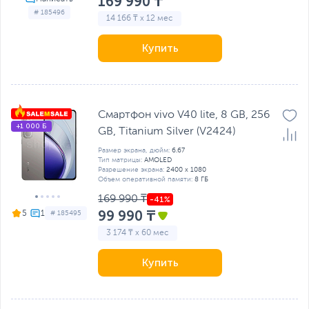
169 990 ₸
# 185496
14 166 ₸ x 12 мес
Купить
Смартфон vivo V40 lite, 8 GB, 256
+1 000 Б
GB, Titanium Silver (V2424)
Размер экрана, дюйм:
6.67
Тип матрицы:
AMOLED
Разрешение экрана:
2400 x 1080
Объем оперативной памяти:
8 ГБ
169 990 ₸
99 990 ₸
5
# 185495
3 174 ₸ x 60 мес
Купить