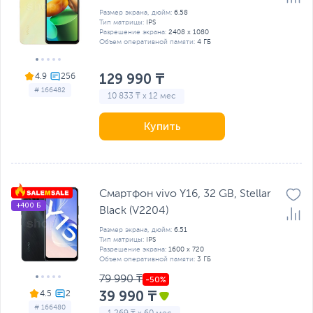
Размер экрана, дюйм:
6.58
Тип матрицы:
IPS
Разрешение экрана:
2408 x 1080
Объем оперативной памяти:
4 ГБ
129 990 ₸
4.9
# 166482
10 833 ₸ x 12 мес
Купить
Смартфон vivo Y16, 32 GB, Stellar
+400 Б
Black (V2204)
Размер экрана, дюйм:
6.51
Тип матрицы:
IPS
Разрешение экрана:
1600 x 720
Объем оперативной памяти:
3 ГБ
79 990 ₸
39 990 ₸
4.5
# 166480