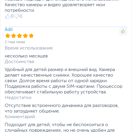
3G WCDMA: 850, 900,
Качество камеры и видео удовлетворяет мои
2100 МГц
потребности.
0
0
Поддерживаемые
700, 800, 850, 900,
частоты 4G, МГц
1800, 2100, 2300, 2500,
2600
Adil
Беспроводные
Wi-Fi
,
Bluetooth
2 года назад
интерфейсы
Время использования:
Стандарт Wi-Fi
2.4 ГГц
несколько месяцев
Достоинства:
Версия Bluetooth
5.0
Удобный для детей размер и внешний вид. Камера
Датчики навигации
GPS, ГЛОНАСС
делает качественные снимки. Хорошее качество
Питание
связи. Долгое время работы от одной зарядки.
Поддержка работы с двумя SIM-картами. Процессор
Тип аккумулятора
Несъемный
обеспечивает стабильную работу устройства.
Недостатки:
Емкость аккумулятора
4030 мАч
Функции и особенности
Отсутствие встроенного динамика для разговоров,
что затрудняет общение.
Разъемы
micro-USB, miniJack 3.5
Комментарий:
Подходит для детей, чтобы не беспокоиться о
Датчики
Акселерометр,
случайных повреждениях, но не очень удобен для
Гироскоп, Датчик