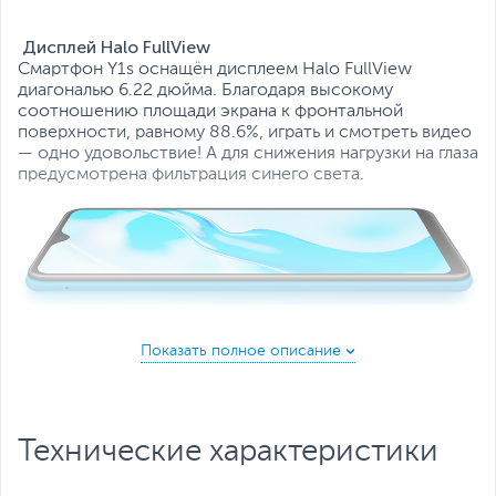
Все характеристики
Дисплей Halo FullView
Смартфон Y1s оснащён дисплеем Halo FullView
диагональю 6.22 дюйма. Благодаря высокому
соотношению площади экрана к фронтальной
поверхности, равному 88.6%, играть и смотреть видео
— одно удовольствие! А для снижения нагрузки на глаза
предусмотрена фильтрация синего света.
Функция Beauty
Используя эксклюзивные функции улучшения черт
лица от vivo, вы сможете улучшить тон и текстуру
кожи. Откройте свою настоящую и естественную
Технические характеристики
красоту!