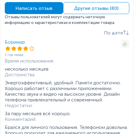
начала продаж
Камера
Написать отзыв
Другие отзывы (80)
Наличие камеры
на задней панели,
Отзывы пользователей могут содержать неточную
фронтальная
информацию о характеристиках и комплектации товара.
Основная камера, Мп
13
По дате
Фронтальная камера,
5
Боримир
Мп
1 год назад
Особенности
Автофокус
,
LED
Время использования:
основной камеры
вспышка
несколько месяцев
Разрешение видео
1920 х 1080 пикселей,
Достоинства:
30 кадров в секунду
SIM-карта и связь
Энергоэффективный, удобный. Памяти достаточно.
Хорошо работает с различными приложениями.
Качество звука и видео на высоком уровне. Дизайн
Количество SIM-карт
2
телефона привлекательный и современный.
Тип SIM-карты
NanoSIM
Недостатки:
За пару месяцев всё хорошо.
Мобильный интернет
3G
,
4G
Комментарий:
Поддерживаемые
2G GSM: 850, 900, 1800
Брался для личного пользования. Телефоном довольна.
частоты
МГц
Хорошо подходит для ежедневного использования.