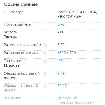
Аккумулятор 4030 мАч
Общие данные
Аккумулятор ёмкостью 4030 мАч с эксклюзивной
системой энергопотребления помогает смартфону
UID товара
V2015 СИНЯЯ ВОЛНА/
Y1s работать дольше, а вам — наслаждаться играми и
КӨК ТОЛҚЫН
просмотром видео. Забудьте о разряженном
аккумуляторе.
Производитель
vivo
32 Гб встроенной памяти
Модель
Y1s
Экран
Благодаря 32 ГБ встроенной памяти вы сможете
хранить больше фотографий, файлов и приложений. А
Размер экрана, дюйм
6.22
если использовать SD-карту, объём памяти смартфона
Y1s составит целых 256 Гб.
Разрешение экрана
1520 x 720
Тип матрицы
IPS
Память
Объем оперативной
2 ГБ
памяти
Объем встроенной
32 ГБ
памяти
Внимание
Доступный
пользователю объем