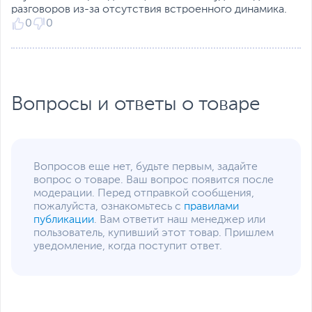
разговоров из-за отсутствия встроенного динамика.
освещенности, Датчик
0
0
приближения, Система
распознавания лица,
Цифровой компас
Цвет, используемый в
Синий
,
Черный
оформлении
Вопросы и ответы о товаре
Дополнительные
Чехол
аксессуары в комплекте
Дополнительно
Дисплей Halo FullView
Функция Beauty
Вопросов еще нет, будьте первым, задайте
Графический процессор
вопрос о товаре. Ваш вопрос появится после
PowerVR GE8320
модерации. Перед отправкой сообщения,
Оболочка Funtouch OS
пожалуйста, ознакомьтесь с
правилами
10.5
публикации
. Вам ответит наш менеджер или
Размеры и вес
пользователь, купивший этот товар. Пришлем
уведомление, когда поступит ответ.
Размеры (Ш х В х Г)
7.8 х 15.5 х 0.8 см
Размеры упаковки (Ш х В
8.8 х 16.8 х 5.6 см
х Г)
Вес
0.16 кг