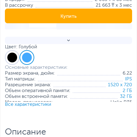
В рассрочку
21 663 ₸ x 3 мес
Купить
Цвет: Голубой
Основные характеристики:
Размер экрана, дюйм:
6.22
Тип матрицы:
IPS
Разрешение экрана:
1520 x 720
Объем оперативной памяти:
2 ГБ
Объем встроенной памяти:
32 ГБ
Модель процессора:
Helio P35
Все характеристики
Частота процессора:
2.3 ГГц
Основная камера, Мп:
13
Фронтальная камера, Мп:
5
Количество SIM-карт:
2
Описание
Тип SIM-карты:
NanoSIM