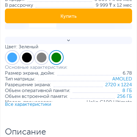
В рассрочку
9 999 ₸ x 12 мес
Купить
Цвет: Зеленый
Основные характеристики:
Размер экрана, дюйм:
6.78
Тип матрицы:
AMOLED
Разрешение экрана:
2720 х 1224
Объем оперативной памяти:
8 ГБ
Объем встроенной памяти:
256 ГБ
Модель процессора:
Helio G100 Ultimate
Все характеристики
Частота процессора:
2.2 ГГц + 2.0 ГГц
Основная камера, Мп:
50
Фронтальная камера, Мп:
13
Количество SIM-карт:
2
Описание
Тип SIM-карты:
NanoSIM