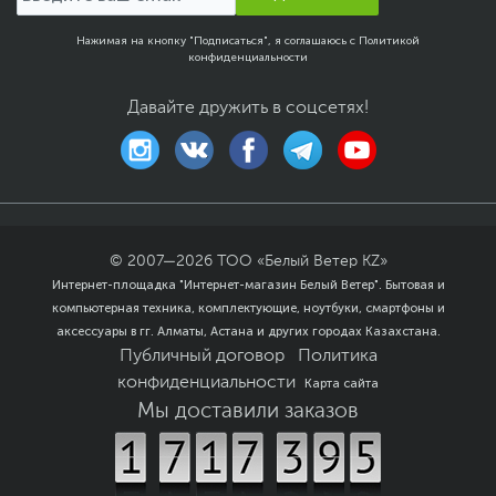
Гироскоп, Датчик
освещенности, Датчик
Нажимая на кнопку "Подписаться", я соглашаюсь с
Политикой
приближения, Сканер
конфиденциальности
отпечатков пальцев
Давайте дружить в соцсетях!
Цвет, используемый в
Зеленый
оформлении
Защита и
Влагозащита
,
безопасность
Пылезащита
Дополнительные
Чехол
аксессуары в комплекте
© 2007—
2026
ТОО «Белый Ветер KZ»
Интернет-площадка "Интернет-магазин Белый Ветер". Бытовая и
Дополнительно
Защита IP64
компьютерная техника, комплектующие, ноутбуки, смартфоны и
45 Вт быстрая зарядка
Быстрый интернет 4.5G
аксессуары в гг. Алматы, Астана и других городах Казахстана.
Видеопроцессор Mali-
Публичный договор
Политика
G57
конфиденциальности
Карта сайта
Защита от падений до
Мы доставили заказов
1.5 м
FreeLink - звонки по
bluetooth
Стереодинамики Dolby