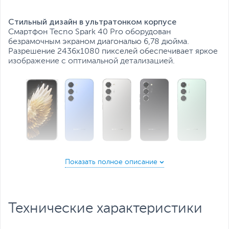
Все характеристики
Стильный дизайн в ультратонком корпусе
Смартфон Tecno Spark 40 Pro оборудован
безрамочным экраном диагональю 6,78 дюйма.
Разрешение 2436x1080 пикселей обеспечивает яркое
изображение с оптимальной детализацией.
AMOLED экран
Обеспечивает максимально реалистичные цвета.
Степень защиты IP64
Технические характеристики
Модель выдерживает попадание внутрь корпуса
незначительного количества пыли, имеет защиту от
брызг.