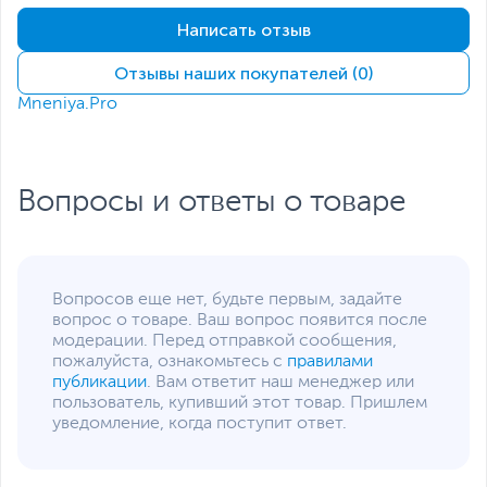
система
Написать отзыв
Версия ОС на момент
15
начала продаж
Отзывы наших покупателей (0)
Камера
Mneniya.Pro
Наличие камеры
на задней панели,
фронтальная
Основная камера, Мп
50
Вопросы и ответы о товаре
Фронтальная камера,
13
Мп
Особенности
Двойная камера
,
2-LED
основной камеры
вспышки
Вопросов еще нет, будьте первым, задайте
вопрос о товаре. Ваш вопрос появится после
Разрешение видео
2560 х 1440 пикселей,
модерации. Перед отправкой сообщения,
60 кадров в секунду
SIM-карта и связь
пожалуйста, ознакомьтесь с
правилами
публикации
. Вам ответит наш менеджер или
Количество SIM-карт
2
пользователь, купивший этот товар. Пришлем
уведомление, когда поступит ответ.
Тип SIM-карты
NanoSIM
Мобильный интернет
3G
,
4G