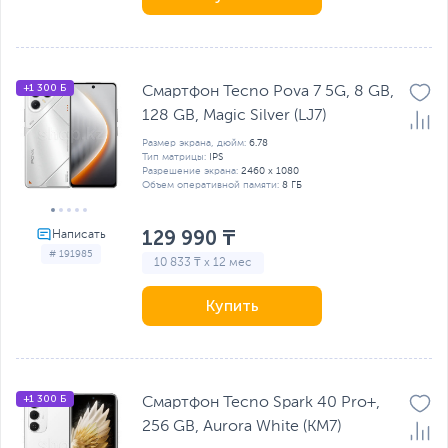
+1 300 Б
Смартфон Tecno Pova 7 5G, 8 GB,
128 GB, Magic Silver (LJ7)
Размер экрана, дюйм:
6.78
Тип матрицы:
IPS
Разрешение экрана:
2460 x 1080
Объем оперативной памяти:
8 ГБ
129 990 ₸
# 191985
10 833 ₸ x 12 мес
Купить
+1 300 Б
Смартфон Tecno Spark 40 Pro+,
256 GB, Aurora White (KM7)