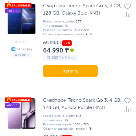
Смартфон Tecno Spark Go 3, 4 GB,
+650 Б
128 GB, Galaxy Blue (KN3)
Размер экрана, дюйм:
6.75
Тип матрицы:
IPS
Разрешение экрана:
1600 x 720
Объем оперативной памяти:
4 ГБ
69 990 ₸
64 990 ₸
# 193950
21 663 ₸ x 3 мес
Купить
Смартфон Tecno Spark Go 3, 4 GB,
+650 Б
128 GB, Aurora Purple (KN3)
Размер экрана, дюйм:
6.75
Тип матрицы:
IPS
Разрешение экрана:
1600 x 720
Объем оперативной памяти:
4 ГБ