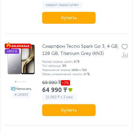
кредит недоступен
Купить
Смартфон Tecno Spark Go 3, 4 GB,
+650 Б
128 GB, Titanium Grey (KN3)
Размер экрана, дюйм:
6.75
Тип матрицы:
IPS
Разрешение экрана:
1600 x 720
Объем оперативной памяти:
4 ГБ
69 990 ₸
64 990 ₸
# 193953
21 663 ₸ x 3 мес
Купить