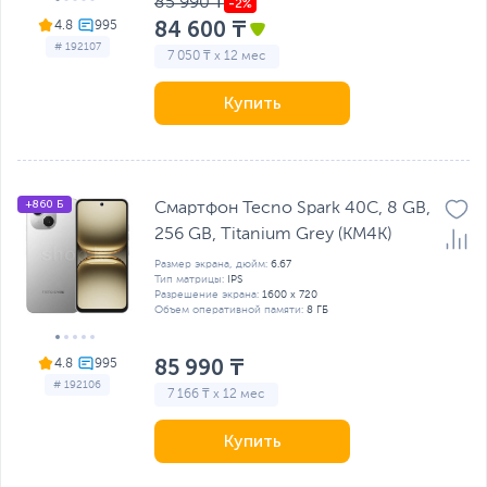
85 990 ₸
84 600 ₸
4.8
# 192107
7 050 ₸ x 12 мес
Купить
+860 Б
Смартфон Tecno Spark 40C, 8 GB,
256 GB, Titanium Grey (KM4K)
Размер экрана, дюйм:
6.67
Тип матрицы:
IPS
Разрешение экрана:
1600 x 720
Объем оперативной памяти:
8 ГБ
85 990 ₸
4.8
# 192106
7 166 ₸ x 12 мес
Купить