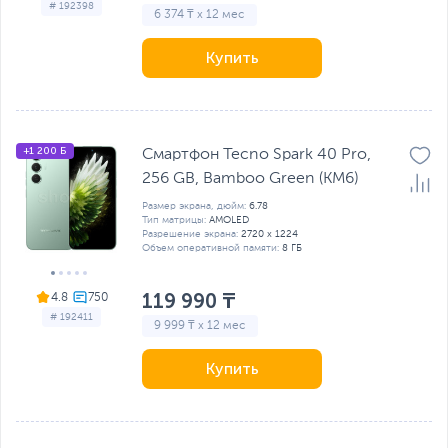
# 192398
6 374 ₸ x 12 мес
Купить
+1 200 Б
Смартфон Tecno Spark 40 Pro,
256 GB, Bamboo Green (KM6)
Размер экрана, дюйм:
6.78
Тип матрицы:
AMOLED
Разрешение экрана:
2720 х 1224
Объем оперативной памяти:
8 ГБ
119 990 ₸
4.8
# 192411
9 999 ₸ x 12 мес
Купить