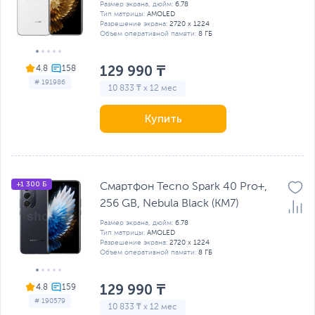
Размер экрана, дюйм:
6.78
Тип матрицы:
AMOLED
Разрешение экрана:
2720 х 1224
Объем оперативной памяти:
8 ГБ
129 990 ₸
4.8
# 191986
10 833 ₸ x 12 мес
Купить
+1 300 Б
Смартфон Tecno Spark 40 Pro+,
256 GB, Nebula Black (KM7)
Размер экрана, дюйм:
6.78
Тип матрицы:
AMOLED
Разрешение экрана:
2720 х 1224
Объем оперативной памяти:
8 ГБ
129 990 ₸
4.8
# 190579
10 833 ₸ x 12 мес