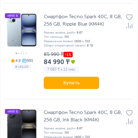
+860 Б
Смартфон Tecno Spark 40C, 8 GB,
256 GB, Ripple Blue (KM4K)
Размер экрана, дюйм:
6.67
Тип матрицы:
IPS
Разрешение экрана:
1600 x 720
Объем оперативной памяти:
8 ГБ
85 990 ₸
84 990 ₸
4.8
# 192105
7 083 ₸ x 12 мес
Купить
+860 Б
Смартфон Tecno Spark 40C, 8 GB,
256 GB, Ink Black (KM4K)
Размер экрана, дюйм:
6.67
Тип матрицы:
IPS
Разрешение экрана:
1600 x 720