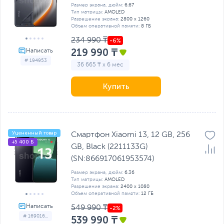
Размер экрана, дюйм:
6.67
Тип матрицы:
AMOLED
Разрешение экрана:
2800 x 1260
Объем оперативной памяти:
8 ГБ
234 990 ₸
219 990 ₸
# 194953
36 665 ₸ x 6 мес
Купить
Уцененный товар
Смартфон Xiaomi 13, 12 GB, 256
+5 400 Б
GB, Black (2211133G)
(SN:866917061953574)
Размер экрана, дюйм:
6.36
Тип матрицы:
AMOLED
Разрешение экрана:
2400 x 1080
Объем оперативной памяти:
12 ГБ
549 990 ₸
# 169016...
539 990 ₸