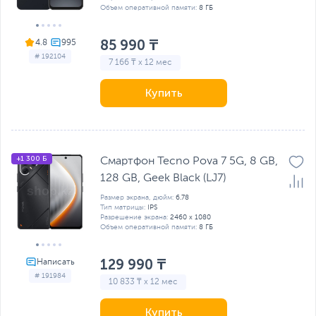
Объем оперативной памяти:
8 ГБ
85 990 ₸
4.8
# 192104
7 166 ₸ x 12 мес
Купить
+1 300 Б
Смартфон Tecno Pova 7 5G, 8 GB,
128 GB, Geek Black (LJ7)
Размер экрана, дюйм:
6.78
Тип матрицы:
IPS
Разрешение экрана:
2460 x 1080
Объем оперативной памяти:
8 ГБ
129 990 ₸
# 191984
10 833 ₸ x 12 мес
Купить