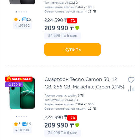
Тип матрицы:
AMOLED
Разрешение экрана:
2364 x 1080
Объем оперативной памяти:
12 ГБ
5
224 590 ₸
# 193820
209 990 ₸
34 998 ₸ x 6 мес
Купить
Смартфон Tecno Camon 50, 12
+2 100 Б
GB, 256 GB, Malachite Green (CN5)
Размер экрана, дюйм:
6.78
Тип матрицы:
AMOLED
Разрешение экрана:
2364 x 1080
Объем оперативной памяти:
12 ГБ
224 990 ₸
209 990 ₸
5
# 193819
34 998 ₸ x 6 мес