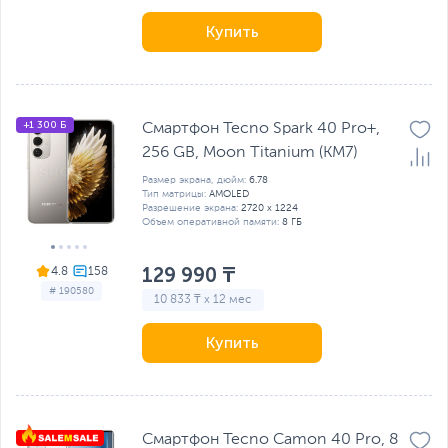
Купить
+1 300 Б
Смартфон Tecno Spark 40 Pro+,
256 GB, Moon Titanium (KM7)
Размер экрана, дюйм:
6.78
Тип матрицы:
AMOLED
Разрешение экрана:
2720 х 1224
Объем оперативной памяти:
8 ГБ
129 990 ₸
4.8
# 190580
10 833 ₸ x 12 мес
Купить
Смартфон Tecno Camon 40 Pro, 8