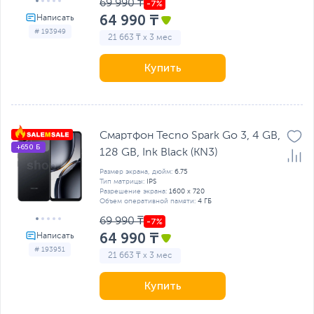
69 990 ₸
64 990 ₸
# 193949
21 663 ₸ x 3 мес
Купить
Смартфон Tecno Spark Go 3, 4 GB,
+650 Б
128 GB, Ink Black (KN3)
Размер экрана, дюйм:
6.75
Тип матрицы:
IPS
Разрешение экрана:
1600 x 720
Объем оперативной памяти:
4 ГБ
69 990 ₸
64 990 ₸
# 193951
21 663 ₸ x 3 мес
Купить