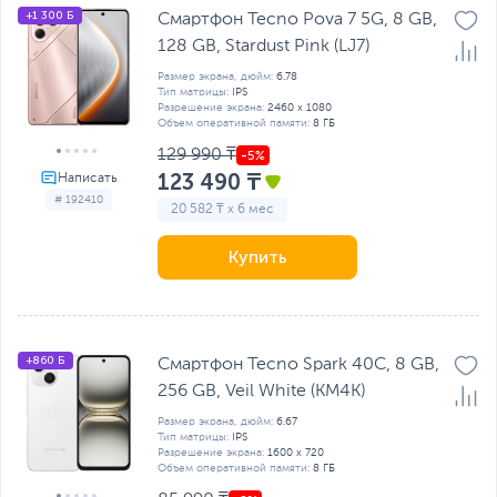
+1 300 Б
Смартфон Tecno Pova 7 5G, 8 GB,
128 GB, Stardust Pink (LJ7)
Размер экрана, дюйм:
6.78
Тип матрицы:
IPS
Разрешение экрана:
2460 x 1080
Объем оперативной памяти:
8 ГБ
129 990 ₸
123 490 ₸
# 192410
20 582 ₸ x 6 мес
Купить
+860 Б
Смартфон Tecno Spark 40C, 8 GB,
256 GB, Veil White (KM4K)
Размер экрана, дюйм:
6.67
Тип матрицы:
IPS
Разрешение экрана:
1600 x 720
Объем оперативной памяти:
8 ГБ