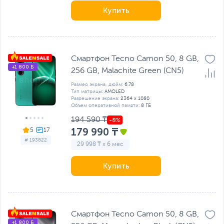
Купить
Смартфон Tecno Camon 50, 8 GB,
+1 800 Б
256 GB, Malachite Green (CN5)
Размер экрана, дюйм:
6.78
Тип матрицы:
AMOLED
Разрешение экрана:
2364 x 1080
Объем оперативной памяти:
8 ГБ
194 590 ₸
179 990 ₸
5
# 193822
29 998 ₸ x 6 мес
Купить
Смартфон Tecno Camon 50, 8 GB,
+1 800 Б