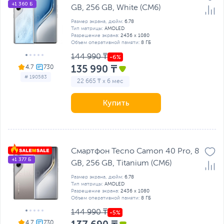
+1 360 Б
GB, 256 GB, White (CM6)
Размер экрана, дюйм:
6.78
Тип матрицы:
AMOLED
Разрешение экрана:
2436 x 1080
Объем оперативной памяти:
8 ГБ
144 990 ₸
135 990 ₸
4.7
# 190583
22 665 ₸ x 6 мес
Купить
Смартфон Tecno Camon 40 Pro, 8
+1 377 Б
GB, 256 GB, Titanium (CM6)
Размер экрана, дюйм:
6.78
Тип матрицы:
AMOLED
Разрешение экрана:
2436 x 1080
Объем оперативной памяти:
8 ГБ
144 990 ₸
4.7