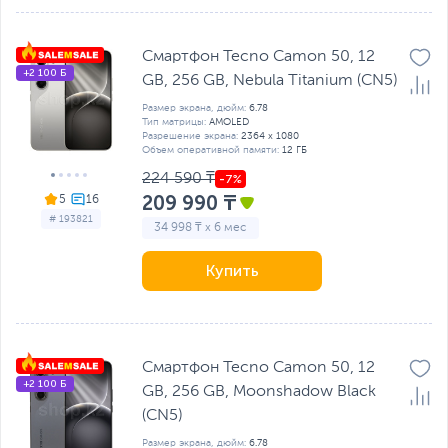
Смартфон Tecno Camon 50, 12
+2 100 Б
GB, 256 GB, Nebula Titanium (CN5)
Размер экрана, дюйм:
6.78
Тип матрицы:
AMOLED
Разрешение экрана:
2364 x 1080
Объем оперативной памяти:
12 ГБ
224 590 ₸
209 990 ₸
5
# 193821
34 998 ₸ x 6 мес
Купить
Смартфон Tecno Camon 50, 12
+2 100 Б
GB, 256 GB, Moonshadow Black
(CN5)
Размер экрана, дюйм:
6.78