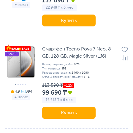
137 690 ₸
# 190584
22 948 ₸ x 6 мес
Купить
Смартфон Tecno Pova 7 Neo, 8
+997 Б
GB, 128 GB, Magic Silver (LJ6)
Размер экрана, дюйм:
6.78
Тип матрицы:
IPS
Разрешение экрана:
2460 x 1080
Объем оперативной памяти:
8 ГБ
113 590 ₸
99 690 ₸
4.9
# 190582
16 615 ₸ x 6 мес
Купить