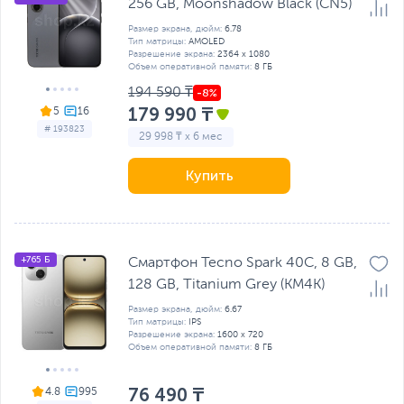
256 GB, Moonshadow Black (CN5)
Размер экрана, дюйм:
6.78
Тип матрицы:
AMOLED
Разрешение экрана:
2364 x 1080
Объем оперативной памяти:
8 ГБ
194 590 ₸
179 990 ₸
5
# 193823
29 998 ₸ x 6 мес
Купить
+765 Б
Смартфон Tecno Spark 40C, 8 GB,
128 GB, Titanium Grey (KM4K)
Размер экрана, дюйм:
6.67
Тип матрицы:
IPS
Разрешение экрана:
1600 x 720
Объем оперативной памяти:
8 ГБ
76 490 ₸
4.8