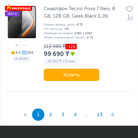
Смартфон Tecno Pova 7 Neo, 8
+997 Б
GB, 128 GB, Geek Black (LJ6)
Размер экрана, дюйм:
6.78
Тип матрицы:
IPS
Разрешение экрана:
2460 x 1080
Объем оперативной памяти:
8 ГБ
113 590 ₸
99 690 ₸
4.9
# 190581
16 615 ₸ x 6 мес
Купить
1
2
3
4
...
13