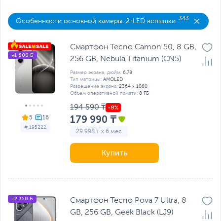
343
Особенности основной камеры: 2-LED вспышки
С
Смартфон Tecno Camon 50, 8 GB,
+1 800 Б
256 GB, Nebula Titanium (CN5)
Размер экрана, дюйм:
6.78
Тип матрицы:
AMOLED
Разрешение экрана:
2364 x 1080
Объем оперативной памяти:
8 ГБ
194 590 ₸
179 990 ₸
5
# 195222
29 998 ₸ x 6 мес
Купить
+2 350 Б
Смартфон Tecno Pova 7 Ultra, 8
GB, 256 GB, Geek Black (LJ9)