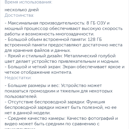
Время использования:
Размеры (Ш х В х Г)
7.5 х 16.3 х 0.84 см
несколько дней
Размеры упаковки (Ш х В
9.5 х 19.5 х 4.5 см
Достоинства:
х Г)
- Максимальная производительность: 8 ГБ ОЗУ и
мощный процессор обеспечивают высокую скорость
Вес
0.19 кг
работы и возможность многозадачности.
Вес с упаковкой
0.4 кг
- Большой объем встроенной памяти: 128 ГБ
Заводские данные
встроенной памяти предоставляют достаточно места
для хранения файлов и данных.
Срок гарантии (мес.)
12
- Яркий и стильный дизайн: Металлический голубой
цвет делает устройство привлекательным и модным.
Ссылка на сайт
ru.tecno-mobile.com
- Большой и четкий экран: Экран обеспечивает яркое и
производителя
четкое отображение контента.
Если вы заметили ошибку или неточность в описании товара,
Недостатки:
пожалуйста, выделите текст с ошибкой и нажмите Ctrl+Enter.
- Большие размеры и вес: Устройство может
Xарактеристики, комплект поставки и внешний вид данного товара
показаться громоздким и тяжелым для некоторых
могут отличаться от указанных или могут быть изменены
пользователей.
производителем без отражения в каталоге интернет-магазина.
- Отсутствие беспроводной зарядки: Функция
беспроводной зарядки может быть полезной, но ее
нет в данной модели.
- Среднее качество камеры: Качество фотографий и
видео может быть средним по сравнению с