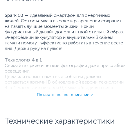
Все характеристики
Spark 10
— идеальный смартфон для энергичных
людей. Фотосъемка в высоком разрешении сохранит
на память лучшие моменты жизни. Яркий
футуристичный дизайн дополнит твой стильный образ.
Энергоёмкий аккумулятор и внушительный объем
памяти помогут эффективно работать в течение всего
дня. Держи руку на пульсе!
Технология 4 в 1
Снимайте яркие и четкие фотографии даже при слабом
освещении.
Днем или ночью, памятные события должны
оставаться яркими! В обновленной версии технологии
4-в-1 маленькие пиксели 0,7 мкм объединяются в
большой пиксель 1,4 мкм. Это значительно
увеличивает светопоглощение, благодаря которому вы
получите снимки в высоком разрешении даже при
недостаточном освещении.
Технические характеристики
Продвинутый портретный режим
Ваши уникальные черты — прекрасны. AI-алгоритмы