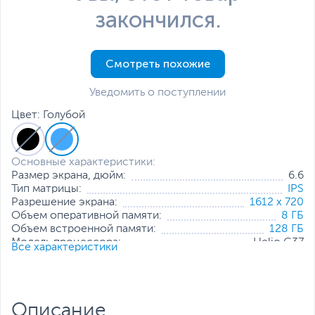
закончился.
Смотреть похожие
Уведомить о поступлении
Цвет: Голубой
Основные характеристики:
Размер экрана, дюйм:
6.6
Тип матрицы:
IPS
Разрешение экрана:
1612 x 720
Объем оперативной памяти:
8 ГБ
Объем встроенной памяти:
128 ГБ
Модель процессора:
Helio G37
Все характеристики
Частота процессора:
2.3 ГГц
Основная камера, Мп:
50 + Al
Фронтальная камера, Мп:
8
Количество SIM-карт:
2
Описание
Тип SIM-карты:
NanoSIM