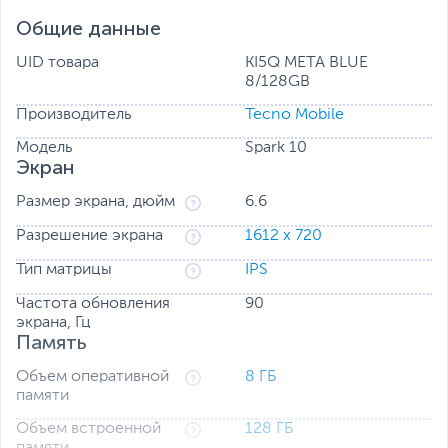
выделяют портрет из общего фона и предлагают
Общие данные
элементы бьютификации, которые подчеркивают
индивидуальные особенности внешности. Теперь у вас
UID товара
KI5Q META BLUE
есть свой персональный стилист.
8/128GB
Режим Pro
Производитель
Tecno Mobile
Все еще считаете, что камера на смартфоне подходит
исключительно для любителей? Профессиональный
Модель
Spark 10
режим SPARK 10 меняет правила игры. Настройте
Экран
выдержку, режим измерения экспозиции, скорость
затвора, баланс белого и фокус. Найдите свой стиль и
Размер экрана, дюйм
6.6
создавайте фотошедевры каждый день.
Разрешение экрана
1612 x 720
Тип матрицы
IPS
Частота обновления
90
экрана, Гц
Память
Объем оперативной
8 ГБ
памяти
Объем встроенной
128 ГБ