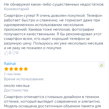
частоты
3G WCDMA: 900, 2100
Не обнаружил каких-либо существенных недостатков.
МГц
Комментарий:
Поддерживаемые
700, 800, 900, 1800,
Смартфон супер! Я очень доволен покупкой. Телефон
частоты 4G, МГц
2100, 2300, 2600
работает быстро и слаженно, не тормозит даже при
одновременном использовании нескольких
Беспроводные
Wi-Fi
,
Bluetooth
,
NFC
приложений. Камера тоже неплохая, фотографии
интерфейсы
получаются качественными. Я бы рекомендовал этот
Стандарт Wi-Fi
2.4 ГГц, 5 ГГц
смартфон всем, кто ищет хороший телефон за
разумную цену. Пользуюсь им уже несколько месяцев
Версия Bluetooth
5.0
и не разу не пожалел о покупке.
0
0
Датчики навигации
GPS
Питание
Rakhat
Тип аккумулятора
Несъемный
2 года назад
Емкость аккумулятора
5000 мАч
Время использования:
Функции и особенности
около месяца
Разъемы
USB Type-C, miniJack
Достоинства:
3.5
Смартфон отличается стильным дизайном в темном
Датчики
оттенке, который выглядит современно и элегантно.
Акселерометр, Датчик
Модель оснащена достаточным объемом памяти для
освещенности, Датчик