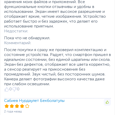
хранения моих файлов и приложений. Все
приближения, Сканер
функциональные кнопки отзывчивы и удобны в
отпечатков пальцев,
использовании. Экран имеет высокое разрешение и
Система распознавания
отображает яркие, четкие изображения. Устройство
лица, Цифровой компас
работает быстро и без задержек, что делает его
Цвет, используемый в
Голубой
использование приятным.
оформлении
Недостатки:
Пока что не обнаружил.
Дополнительные
Чехол
Комментарий:
аксессуары в комплекте
После покупки я сразу же проверил комплектацию и
Дополнительно
Расширение
состояние устройства. Радует, что смартфон пришел в
оперативной памяти до
идеальном состоянии, без единой царапины или скола.
16 ГБ
Экран без дефектов, отображает все цвета корректно,
Три уровня подсветки
а сенсор реагирует на прикосновения без
селфи-камеры
промедлений. Звук чистый, без посторонних шумов.
Энергоемкий
Камера делает фотографии высокого качества даже
аккумулятор
при слабом освещении.
Два варианта
0
0
мгновенной
разблокировки: Face ID +
cканер отпечатка пальца
Сабиев Нурдаулет Бекболатулы
Оболочка HiOS v.12.6
Размеры и вес
2 года назад