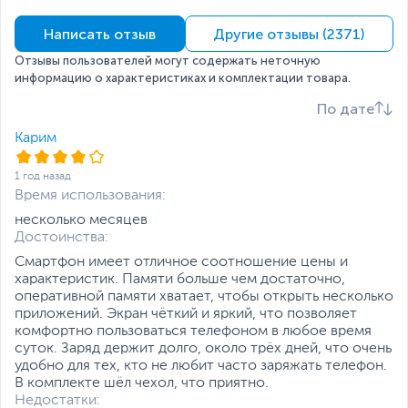
начала продаж
Камера
Написать отзыв
Другие отзывы (2371)
Наличие камеры
на задней панели,
Отзывы пользователей могут содержать неточную
фронтальная
информацию о характеристиках и комплектации товара.
Основная камера, Мп
50 + Al
По дате
Фронтальная камера,
8
Карим
Мп
1 год назад
Особенности
Двойная камера
,
2-LED
Время использования:
основной камеры
вспышки
несколько месяцев
Разрешение видео
1920 х 1080 пикселей,
Достоинства:
30 кадров в секунду
SIM-карта и связь
Смартфон имеет отличное соотношение цены и
характеристик. Памяти больше чем достаточно,
оперативной памяти хватает, чтобы открыть несколько
Количество SIM-карт
2
приложений. Экран чёткий и яркий, что позволяет
Тип SIM-карты
NanoSIM
комфортно пользоваться телефоном в любое время
суток. Заряд держит долго, около трёх дней, что очень
Мобильный интернет
3G
,
4G
удобно для тех, кто не любит часто заряжать телефон.
В комплекте шёл чехол, что приятно.
Поддерживаемые
2G GSM: 900, 1800 МГц
Недостатки: