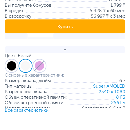
Вы экономите
8 900 ₸
Вы получите бонусов
1 799 ₸
В кредит
5 428 ₸ x 60 мес
В рассрочку
56 997 ₸ x 3 мес
Купить
Цвет: Белый
Основные характеристики:
Размер экрана, дюйм:
6.7
Тип матрицы:
Super AMOLED
Разрешение экрана:
2340 x 1080
Объем оперативной памяти:
8 ГБ
Объем встроенной памяти:
256 ГБ
Модель процессора:
Snapdragon 6 Gen 3
Все характеристики
Частота процессора:
2.4 ГГц + 1.8 ГГц
Основная камера, Мп:
50 + 8 + 5
Фронтальная камера, Мп:
12