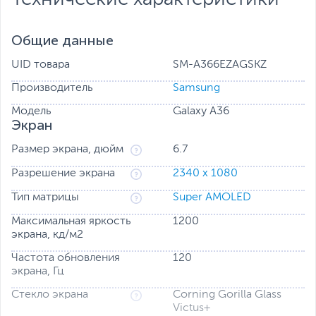
Общие данные
UID товара
SM-A366EZAGSKZ
Производитель
Samsung
Модель
Galaxy A36
Невероятный увеличенный экран 6,7 дюйма для
Экран
полного погружения в игры
Смотрите свежие выпуски передач на увеличенном
Размер экрана, дюйм
6.7
экране FHD+ Super AMOLED 6,7 дюйма. С частотой
обновления до 120 Гц и увеличенной яркостью
Разрешение экрана
2340 x 1080
1200 нит можно листать ленту без перерыва и
Тип матрицы
Super AMOLED
наслаждаться яркой картинкой даже на улице.
Максимальная яркость
1200
экрана, кд/м2
Частота обновления
120
экрана, Гц
Стекло экрана
Corning Gorilla Glass
Victus+