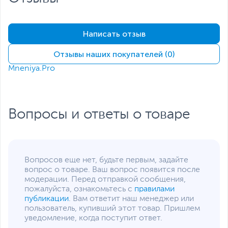
Частота процессора
2.4 ГГц + 1.8 ГГц
Операционная
Android
Написать отзыв
система
Отзывы наших покупателей (0)
Версия ОС на момент
15
начала продаж
Mneniya.Pro
Камера
Зарядите этот день и следующий
Наличие камеры
на задней панели,
Оставайтесь на связи весь день благодаря
фронтальная
аккумулятору емкостью 5000 мА∙ч, поддерживающему
Вопросы и ответы о товаре
до 29 ч непрерывного просмотра видео. А когда
Основная камера, Мп
50 + 8 + 5
придет время, супербыстрая зарядка 45 Вт не заставит
вас долго ждать.
Фронтальная камера,
12
Мп
Вопросов еще нет, будьте первым, задайте
Особенности
Тройная камера
,
вопрос о товаре. Ваш вопрос появится после
основной камеры
Автофокус
,
LED
модерации. Перед отправкой сообщения,
вспышка
,
Оптическая
пожалуйста, ознакомьтесь с
правилами
стабилизация
публикации
. Вам ответит наш менеджер или
изображения (OIS)
пользователь, купивший этот товар. Пришлем
Разрешение видео
3840 х 2160 пикселей,
уведомление, когда поступит ответ.
30 кадров в секунду