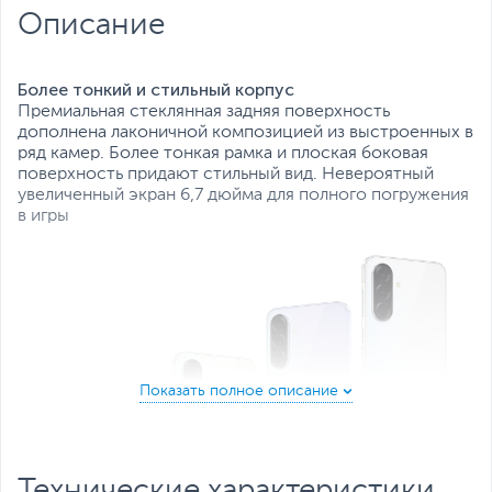
Количество SIM-карт:
2
Описание
Тип SIM-карты:
NanoSIM
Все характеристики
Более тонкий и стильный корпус
Премиальная стеклянная задняя поверхность
дополнена лаконичной композицией из выстроенных в
ряд камер. Более тонкая рамка и плоская боковая
поверхность придают стильный вид. Невероятный
увеличенный экран 6,7 дюйма для полного погружения
в игры
Технические характеристики