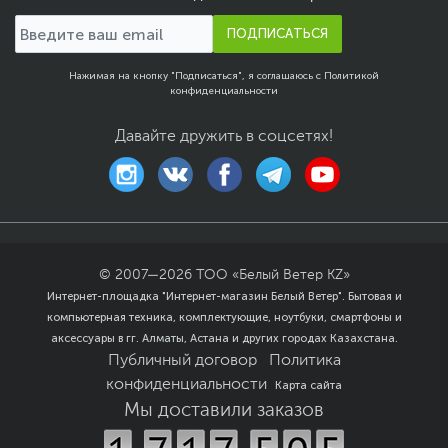
новая модель серии Galaxy A не боится грязи и брызг.
802.11n, 802.11ac,
802.11ax, 2.4 ГГц, 5 ГГц
ПОДПИСАТЬСЯ
Версия Bluetooth
5.4
Нажимая на кнопку "Подписаться", я соглашаюсь с
Политикой
Датчики навигации
GPS, ГЛОНАСС, Galileo,
конфиденциальности
BeiDou, QZSS
Питание
Давайте дружить в соцсетях!
Тип аккумулятора
Несъемный
Емкость аккумулятора
5000 мАч
Функции и особенности
Разъемы
USB Type-C
© 2007—
2026
ТОО «Белый Ветер KZ»
Датчики
Акселерометр,
Интернет-площадка "Интернет-магазин Белый Ветер". Бытовая и
Гироскоп, Датчик
компьютерная техника, комплектующие, ноутбуки, смартфоны и
освещенности, Датчик
аксессуары в гг. Алматы, Астана и других городах Казахстана.
приближения, Сканер
Публичный договор
Политика
отпечатков пальцев,
Цифровой компас
конфиденциальности
Карта сайта
Мы доставили заказов
Цвет, используемый в
Белый
оформлении