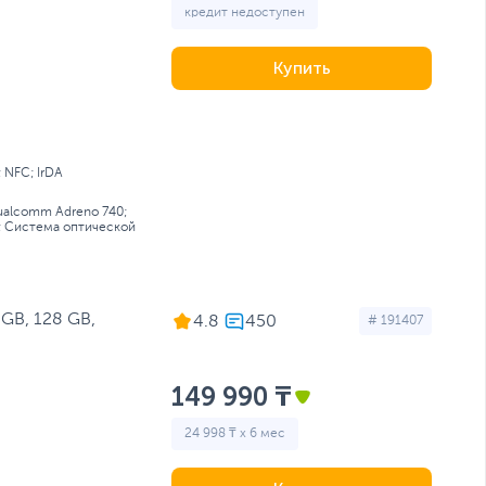
кредит недоступен
Купить
; NFC; IrDA
ualcomm Adreno 740;
; Cистема оптической
GB, 128 GB,
4.8
# 191407
149 990 ₸
24 998 ₸ x 6 мес