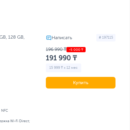
амерой
Складные смартфоны
 с 5G
Флагманы
Экран AMOLED
GB, 128 GB,
# 197115
196 990 ₸
191 990 ₸
15 999 ₸ x 12 мес
Купить
; NFC
ржка Wi-Fi Direct;