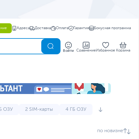
ение
Адреса
Доставка
Оплата
Гарантия
Бонусная программа
0
Войти
Сравнение
Избранное
Корзина
Б ОЗУ
2 SIM-карты
4 ГБ ОЗУ
епроницаемые
Дешевые телефоны
по новизне
Недорогие телефоны
Противоударные