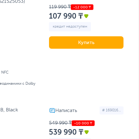
621525053)
119 990 ₸
107 990 ₸
кредит недоступен
Купить
; NFC
еодинамики с Dolby
B, Black
# 169016...
549 990 ₸
539 990 ₸