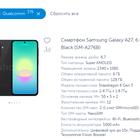
м аккумулятором
С лучшей камерой
С хорошей к
376
: Qualcomm
Сбросить все
ы (уцененный товар)
Смартфоны с 4G
Смартфоны
S
Смартфон Samsung Galaxy A27, 6 
Black (SM-A276B)
Размер экрана, дюйм:
6.7
Тип матрицы:
Super AMOLED
Разрешение экрана:
2340 x 1080
Объем оперативной памяти:
6 ГБ
Объем встроенной памяти:
128 ГБ
Модель процессора:
Snapdragon 6 Gen 3
Частота процессора:
2.4 ГГц + 1.8 ГГц
Основная камера, Мп:
50 + 5 + 2
Фронтальная камера, Мп:
12
Количество SIM-карт:
2 (1 слот SIM/microSD)
Тип SIM-карты:
NanoSIM
Беспроводные интерфейсы:
Wi-Fi; Bluetooth
Емкость аккумулятора:
5000 мАч
Дополнительно:
Цифровой зум до 10х; Подде
Технология Vision Booster