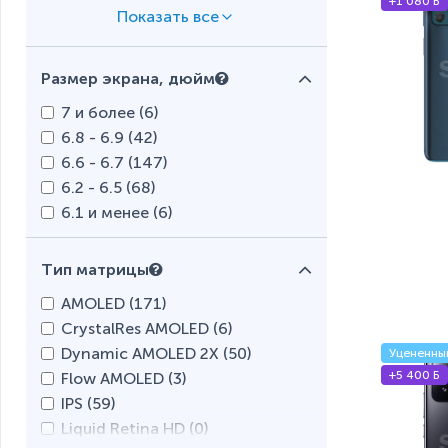
+1 080 Б
motorola (
25
)
Nokia (
0
)
OnePlus (
10
)
Размер экрана, дюйм
OPPO (
2
)
Oscal (
0
)
7 и более (
6
)
Samsung (
86
)
6.8 - 6.9 (
42
)
POCO (
40
)
6.6 - 6.7 (
147
)
realme (
8
)
6.2 - 6.5 (
68
)
Tecno Mobile (
0
)
6.1 и менее (
6
)
TP-Link Neffos (
0
)
vivo (
14
)
Тип матрицы
Vsmart (
4
)
AMOLED (
171
)
Xiaomi (
123
)
CrystalRes AMOLED (
6
)
ZTE (
0
)
Dynamic AMOLED 2X (
50
)
Уцененны
+5 400 Б
Flow AMOLED (
3
)
IPS (
59
)
Liquid Retina HD (
0
)