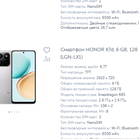
Количество SIM-карт:
2
Тип SIM-карты:
NanoSIM
Беспроводные интерфейсы:
Wi-Fi; Bluetooth
Емкость аккумулятора:
6500 мАч
Дополнительно:
Двойные стереодинамики; 
Отображаемые цвета: 16,7 млн
Смартфон HONOR X7d, 6 GB, 128 G
(LGN-LX1)
Размер экрана, дюйм:
6.77
Тип матрицы:
TFT
Разрешение экрана:
1610 x 720
Объем оперативной памяти:
6 ГБ
Объем встроенной памяти:
128 ГБ
Модель процессора:
Snapdragon 685
Частота процессора:
2.8 ГГц + 1.9 ГГц
Основная камера, Мп:
108 + 2
Фронтальная камера, Мп:
8
Количество SIM-карт:
2
Тип SIM-карты:
NanoSIM
Беспроводные интерфейсы:
Wi-Fi; Bluetooth
Емкость аккумулятора:
6500 мАч