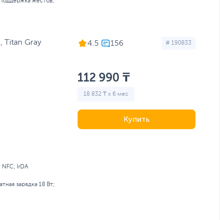
Поддержка жестов;
 Titan Gray
4.5
# 190833
112 990 ₸
18 832 ₸ x 6 мес
Купить
; NFC; IrDA
тная зарядка 18 Вт;