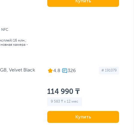
Купить
; NFC
сплей) 16 млн.;
новная камера -
B, Velvet Black
4.8
# 191079
114 990 ₸
9 583 ₸ x 12 мес
Купить