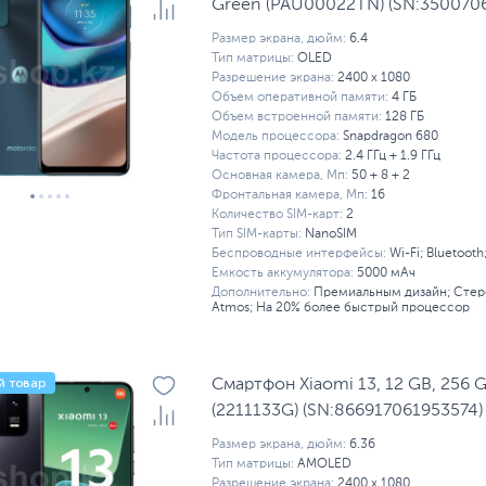
Green (PAU00022TN) (SN:350070
Размер экрана, дюйм:
6.4
Тип матрицы:
OLED
Разрешение экрана:
2400 x 1080
Объем оперативной памяти:
4 ГБ
Объем встроенной памяти:
128 ГБ
Модель процессора:
Snapdragon 680
Частота процессора:
2.4 ГГц + 1.9 ГГц
Основная камера, Мп:
50 + 8 + 2
Фронтальная камера, Мп:
16
Количество SIM-карт:
2
Тип SIM-карты:
NanoSIM
Беспроводные интерфейсы:
Wi-Fi; Bluetooth
Емкость аккумулятора:
5000 мАч
Дополнительно:
Премиальным дизайн; Стер
Atmos; На 20% более быстрый процессор
й товар
Смартфон Xiaomi 13, 12 GB, 256 G
(2211133G) (SN:866917061953574)
Размер экрана, дюйм:
6.36
Тип матрицы:
AMOLED
Разрешение экрана:
2400 x 1080