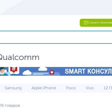
Скачать прилож
 Qualcomm
Samsung
Apple iPhone
Poco
Vivo
12 Г
Honor
Infinix
Meizu
Motorola
Водон
76 товаров
 телефоны
на 128 ГБ
на 256 ГБ
на 512 ГБ