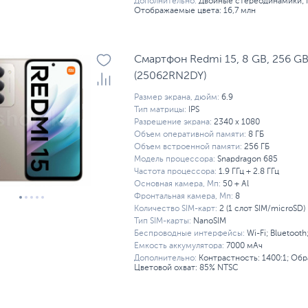
Дополнительно:
Двойные стереодинамики; 
Отображаемые цвета: 16,7 млн
Смартфон Redmi 15, 8 GB, 256 GB,
(25062RN2DY)
Размер экрана, дюйм:
6.9
Тип матрицы:
IPS
Разрешение экрана:
2340 x 1080
Объем оперативной памяти:
8 ГБ
Объем встроенной памяти:
256 ГБ
Модель процессора:
Snapdragon 685
Частота процессора:
1.9 ГГц + 2.8 ГГц
Основная камера, Мп:
50 + Al
Фронтальная камера, Мп:
8
Количество SIM-карт:
2 (1 слот SIM/microSD)
Тип SIM-карты:
NanoSIM
Беспроводные интерфейсы:
Wi-Fi; Bluetooth
Емкость аккумулятора:
7000 мАч
Дополнительно:
Контрастность: 1400:1; Обра
Цветовой охват: 85% NTSC