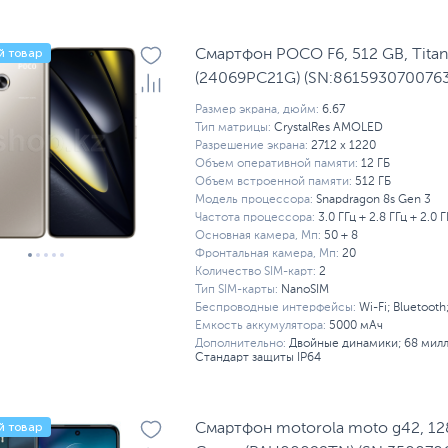
й товар
Смартфон POCO F6, 512 GB, Tita
(24069PC21G) (SN:8615930700763
Размер экрана, дюйм:
6.67
Тип матрицы:
CrystalRes AMOLED
Разрешение экрана:
2712 x 1220
Объем оперативной памяти:
12 ГБ
Объем встроенной памяти:
512 ГБ
Модель процессора:
Snapdragon 8s Gen 3
Частота процессора:
3.0 ГГц + 2.8 ГГц + 2.0 Г
Основная камера, Мп:
50 + 8
Фронтальная камера, Мп:
20
Количество SIM-карт:
2
Тип SIM-карты:
NanoSIM
Беспроводные интерфейсы:
Wi-Fi; Bluetooth
Емкость аккумулятора:
5000 мАч
Дополнительно:
Двойные динамики; 68 милл
Стандарт защиты IP64
й товар
Смартфон motorola moto g42, 128