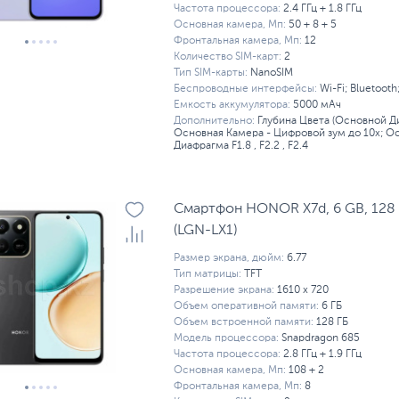
Частота процессора:
2.4 ГГц + 1.8 ГГц
Основная камера, Мп:
50 + 8 + 5
Фронтальная камера, Мп:
12
Количество SIM-карт:
2
Тип SIM-карты:
NanoSIM
Беспроводные интерфейсы:
Wi-Fi; Bluetooth
Емкость аккумулятора:
5000 мАч
Дополнительно:
Глубина Цвета (Основной Ди
Основная Камера - Цифровой зум до 10х; Ос
Диафрагма F1.8 , F2.2 , F2.4
Смартфон HONOR X7d, 6 GB, 128 G
(LGN-LX1)
Размер экрана, дюйм:
6.77
Тип матрицы:
TFT
Разрешение экрана:
1610 x 720
Объем оперативной памяти:
6 ГБ
Объем встроенной памяти:
128 ГБ
Модель процессора:
Snapdragon 685
Частота процессора:
2.8 ГГц + 1.9 ГГц
Основная камера, Мп:
108 + 2
Фронтальная камера, Мп:
8