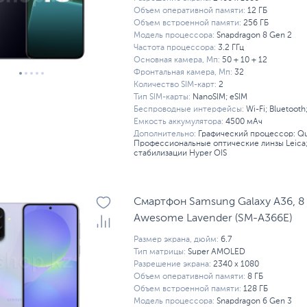
Объем оперативной памяти:
12 ГБ
Объем встроенной памяти:
256 ГБ
Модель процессора:
Snapdragon 8 Gen 2
Частота процессора:
3.2 ГГц
Основная камера, Мп:
50 + 10 + 12
Фронтальная камера, Мп:
32
Количество SIM-карт:
2
Тип SIM-карты:
NanoSIM; eSIM
Беспроводные интерфейсы:
Wi-Fi; Bluetooth
Емкость аккумулятора:
4500 мАч
Дополнительно:
Графический процессор: Q
Профессиональные оптические линзы Leica
стабилизации Hyper OIS
Смартфон Samsung Galaxy A36, 8 
Awesome Lavender (SM-A366E)
Размер экрана, дюйм:
6.7
Тип матрицы:
Super AMOLED
Разрешение экрана:
2340 x 1080
Объем оперативной памяти:
8 ГБ
Объем встроенной памяти:
128 ГБ
Модель процессора:
Snapdragon 6 Gen 3