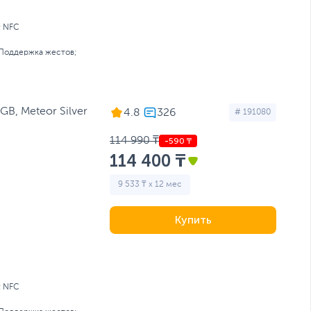
; NFC
Поддержка жестов;
B, Meteor Silver
4.8
# 191080
114 990 ₸
114 400 ₸
9 533 ₸ x 12 мес
Купить
; NFC