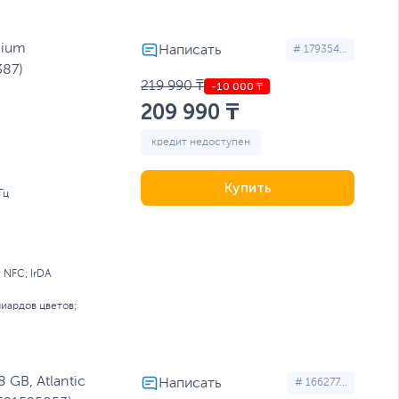
nium
# 179354...
87)
219 990 ₸
209 990 ₸
кредит недоступен
Купить
Гц
; NFC; IrDA
иардов цветов;
 GB, Atlantic
# 166277...