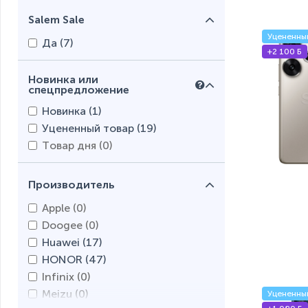
Salem Sale
Уцененны
Да (
7
)
+2 100 Б
Новинка или
спецпредложение
Новинка (
1
)
Уцененный товар (
19
)
Товар дня (
0
)
Производитель
Apple (
0
)
Doogee (
0
)
Huawei (
17
)
HONOR (
47
)
Infinix (
0
)
Meizu (
0
)
Уцененны