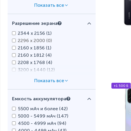
LTPO (
13
)
LTPS (
0
)
OLED (
20
)
Разрешение экрана
Optic AMOLED (
2
)
PLS (
12
)
2344 x 2156 (
1
)
POLED (
15
)
2296 x 2000 (
0
)
Retina (
0
)
2160 x 1856 (
1
)
Retina HD (
0
)
2160 x 1812 (
4
)
Super AMOLED (
23
)
2208 x 1768 (
4
)
Super AMOLED Plus (
6
)
3200 x 1440 (
12
)
Super Dynamic (
2
)
3088 x 1440 (
4
)
Super Retina XDR (
0
)
3120 x 1440 (
12
)
+1 500 Б
TFT (
7
)
3216 x 1440 (
1
)
TN (
0
)
Емкость аккумулятора
2868 x 1320 (
0
)
2796 x 1290 (
0
)
5500 мАч и более (
42
)
2778 x 1284 (
0
)
5000 - 5499 мАч (
147
)
2700 x 1224 (
5
)
4500 - 4999 мАч (
94
)
2670 x 1200 (
6
)
4000 - 4499 мАч (
43
)