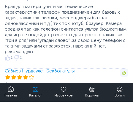
Время работы в
746 часов
режиме ожидания
Брал для матери. учитывая технические
Функции и особенности
характеристики телефон предназначен для базовых
задач, таких как, звонки, мессенджеры (ватцап,
Разъемы
micro-USB, miniJack 3.5
одноклассники и т.д.) тик ток, ютуб, браузер. Камера
средняя так как телефон считается ультра бюджетным.
Датчики
Акселерометр, Сканер
для игр не подойдёт разве что для простых таких как
отпечатков пальцев
"три в ряд" или "угадай слово" .за свою цену телефон с
такими задачами справляется. нареканий нет,
Цвет, используемый в
Голубой
рекомендую
оформлении
0
0
Дополнительно
Поддержка режима
«Ночная подсветка»
Сабиев Нурдаулет Бекболатулы
Устройство для зарядки
на 10 Вт в комплекте
Размеры и вес
2 года назад
0
Время использования:
Размеры (Ш х В х Г)
7.6 x 16.5 x 0.9 см
Главная
Каталог
Избранное
Корзина
Войти
несколько дней
Достоинства:
Размеры упаковки (Ш х В
8.3 x 17.5 x 4 см
х Г)
- Оригинальный цвет: Light Green придает смартфону
свежий и оригинальный вид, выделяя его среди
Вес
0.19 кг
стандартных цветов.
- Компактные размеры: Компактный дизайн смартфона
Вес с упаковкой
0.36 кг