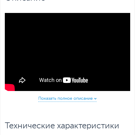
Все характеристики
Полноэкранный дисплей 6.52"
Большой и кристально четкий экран 6.52" HD+
моментально обеспечивает потрясающее визуальное
восприятие во время игры и просмотра фильмов.
Технические характеристики