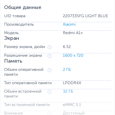
Общие данные
UID товара
220733SFG LIGHT BLUE
Производитель
Xiaomi
Модель
Redmi A1+
Экран
Размер экрана, дюйм
6.52
Разрешение экрана
1600 x 720
Память
Бóльшая емкость аккумулятора — меньше
Объем оперативной
2 ГБ
беспокойства
памяти
Благодаря большому аккумулятору 5000 мАч и зарядке
мощностью 10 Вт ресурс работы устройства увеличен,
Тип оперативной памяти
LPDDR4X
а большой батареи хватит на весь день. Забудьте, что
Объем встроенной
32 ГБ
такое разряженный телефон!
памяти
Тип встроенной памяти
eMMC 5.1
Внимание
Доступный