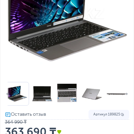
Артикул
189825
364 990 ₸
363 690 ₸