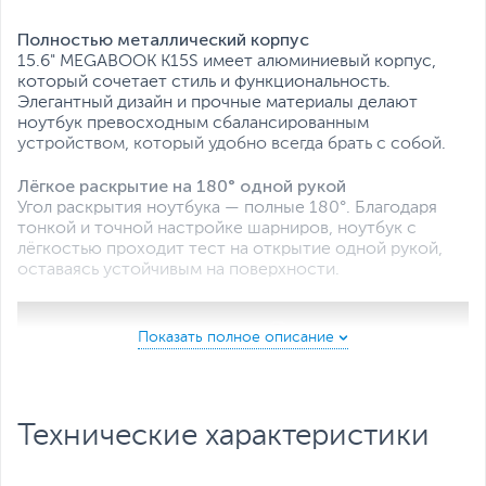
Операционная система:
Windows 11 Home (x64)
Полностью металлический корпус
Все характеристики
15.6" MEGABOOK K15S имеет алюминиевый корпус,
который сочетает стиль и функциональность.
Элегантный дизайн и прочные материалы делают
ноутбук превосходным сбалансированным
устройством, который удобно всегда брать с собой.
Лёгкое раскрытие на 180° одной рукой
Угол раскрытия ноутбука — полные 180°. Благодаря
тонкой и точной настройке шарниров, ноутбук с
лёгкостью проходит тест на открытие одной рукой,
оставаясь устойчивым на поверхности.
Технические характеристики