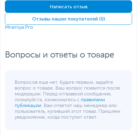
Слот M.2 для SSD
с интерфейсом PCIe
Написать отзыв
(накопитель установлен)
Жесткий диск
HDD нет
Отзывы наших покупателей (0)
Экран
Mneniya.Pro
Диагональ экрана,
15.6
дюйм
Тип экрана
IPS
Заряда хватит надолго
Вопросы и ответы о товаре
Аккумулятор высокой ёмкости 70 Вт∙ч обеспечивает
Разрешение экрана
1920 x 1080
продолжительную работу ноутбука до 13 часов на
одном заряде, согласно результатам тестов TECNO
Поверхность экрана
Матовая
Lab.
Питание
Вопросов еще нет, будьте первым, задайте
65 Вт быстрая GaN-зарядка
Тип аккумулятора
Несъемный
вопрос о товаре. Ваш вопрос появится после
Компактный размер и высокая скорость — всё это
модерации. Перед отправкой сообщения,
Емкость аккумулятора
70 Втч
быстрая и эффективная GaN-зарядка мощностью 65
пожалуйста, ознакомьтесь с
правилами
Вт!
публикации
. Вам ответит наш менеджер или
Адаптер питания
20 В, 65 Вт
пользователь, купивший этот товар. Пришлем
Интерфейсы
уведомление, когда поступит ответ.
Разъемы
HDMI
,
RJ-45
,
картридер
,
вход микрофонный/
выход для наушников