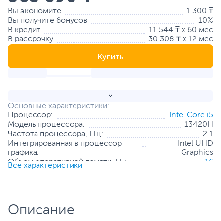
Вы экономите
1 300 ₸
Вы получите бонусов
10%
В кредит
11 544 ₸ x 60 мес
В рассрочку
30 308 ₸ x 12 мес
Купить
Основные характеристики:
Процессор:
Intel Core i5
Модель процессора:
13420H
Частота процессора, ГГц:
2.1
Интегрированная в процессор
Intel UHD
графика:
Graphics
Объем оперативной памяти, ГБ:
16
Все характеристики
Конфигурация оперативной памяти:
1 х 16 ГБ
Количество слотов оперативной
1
памяти:
Твердотельный накопитель:
512 ГБ
Описание
Диагональ экрана, дюйм:
15.6
Разрешение экрана:
1920 x 1080