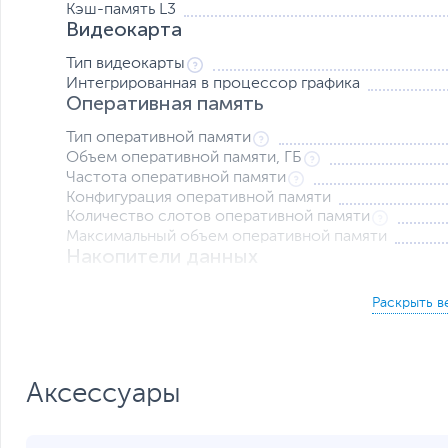
Кэш-память L3
Видеокарта
Тип видеокарты
Интегрированная в процессор графика
Оперативная память
Тип оперативной памяти
Объем оперативной памяти, ГБ
Частота оперативной памяти
Конфигурация оперативной памяти
Количество слотов оперативной памяти
Максимальный объем оперативной памяти
Накопители данных
Твердотельный накопитель
Слот M.2 для SSD
Жесткий диск
Экран
Диагональ экрана, дюйм
Аксессуары
Разрешение экрана
Яркость экрана, кд/м2
Поверхность экрана