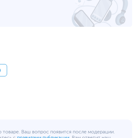
Несъемный
38 Втч
6.8
20 В, 65 Вт
HDMI
,
RJ-45
,
вход микрофонный/выход для
наушников (комбинированный)
1
1
)
1
Gigabit Ethernet (1000 Мбит/с)
,
Wi-Fi (802.11ac)
,
Bluetooth
5.1
Веб-камера, Динамики, Микрофон
Пластик
о товаре. Ваш вопрос появится после модерации.
Физическая шторка на камере, Разрешение
ьтесь с
правилами публикации
. Вам ответит наш