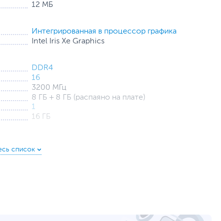
12 МБ
Интегрированная в процессор графика
Intel Iris Xe Graphics
DDR4
16
3200 МГц
8 ГБ + 8 ГБ (распаяно на плате)
1
16 ГБ
256 ГБ
с интерфейсом PCIe (накопитель установлен)
HDD нет
15.6
1920 x 1080
300
Матовая