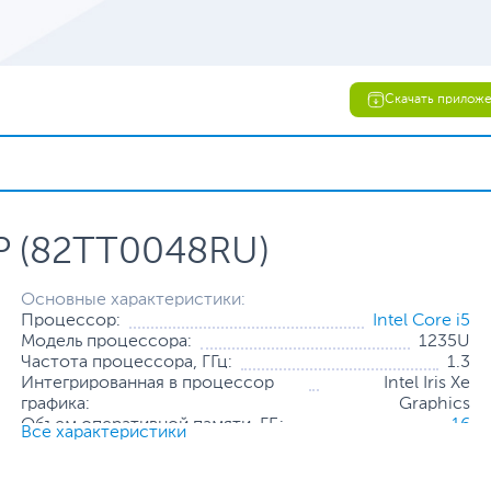
Скачать прилож
P (82TT0048RU)
Основные характеристики:
Процессор:
Intel Core i5
Модель процессора:
1235U
Частота процессора, ГГц:
1.3
Интегрированная в процессор
Intel Iris Xe
графика:
Graphics
Объем оперативной памяти, ГБ:
16
Все характеристики
Конфигурация оперативной
8 ГБ + 8 ГБ (распаяно
памяти:
на плате)
Количество слотов оперативной
1