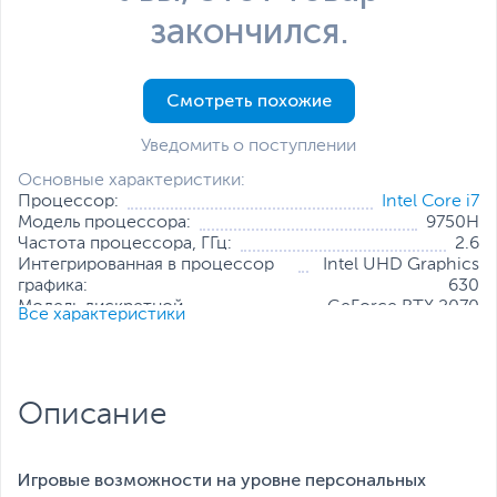
закончился.
Смотреть похожие
Уведомить о поступлении
Основные характеристики:
Процессор:
Intel Core i7
Модель процессора:
9750H
Частота процессора, ГГц:
2.6
Интегрированная в процессор
Intel UHD Graphics
графика:
630
Модель дискретной
GeForce RTX 2070
Все характеристики
видеокарты:
Max-Q
Объем оперативной памяти, ГБ:
16
Конфигурация оперативной памяти:
2 х 8 ГБ
Количество слотов оперативной
2
Описание
памяти:
Твердотельный накопитель:
1 ТБ
Диагональ экрана, дюйм:
17.3
Разрешение экрана:
1920 x 1080
Игровые возможности на уровне персональных