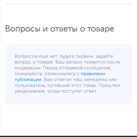
Pol), Несъемный
Емкость аккумулятора
70 Втч
Время работы от
6
Вопросы и ответы о товаре
аккумулятора, ч
Адаптер питания
19.5 В, 200 Вт
Интерфейсы
Вопросов еще нет, будьте первым, задайте
Разъемы
HDMI
,
RJ-45
,
картридер
,
вопрос о товаре. Ваш вопрос появится после
вход микрофонный/
модерации. Перед отправкой сообщения,
выход для наушников
пожалуйста, ознакомьтесь с
правилами
(комбинированный)
публикации
. Вам ответит наш менеджер или
Количество разъемов
3
пользователь, купивший этот товар. Пришлем
USB 3.0/ USB 3.2 Gen
уведомление, когда поступит ответ.
1
Количество разъемов
1
USB Type-C
USB Type-C Power
Нет
Delivery
Сетевые подключения