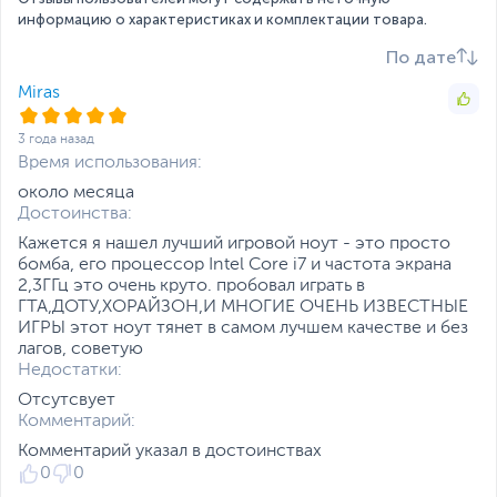
информацию о характеристиках и комплектации товара.
Твердотельный
1 ТБ
накопитель
По дате
Слот M.2 для SSD
с интерфейсом PCIe
Miras
(накопитель установлен),
с интерфейсом PCIe
Твердотельный накопитель PCIe
3 года назад
(cвободный)
Загрузка в считанные секунды благодаря быстрому
Время использования:
SSD M.2
Примечание
твердотельному накопителю PCIe объемом 1 Тбайт.
Купите
-
около месяца
установим бесплатно!
Достоинства:
Жесткий диск
HDD нет
Кажется я нашел лучший игровой ноут - это просто
Экран
бомба, его процессор Intel Core i7 и частота экрана
2,3ГГц это очень круто. пробовал играть в
Диагональ экрана,
16.1
ГТА,ДОТУ,ХОРАЙЗОН,И МНОГИЕ ОЧЕНЬ ИЗВЕСТНЫЕ
дюйм
ИГРЫ этот ноут тянет в самом лучшем качестве и без
лагов, советую
Разрешение экрана
1920 x 1080
Недостатки:
Яркость экрана, кд/м2
300
Отсутсвует
Комментарий:
Поверхность экрана
Матовая
Питание
Комментарий указал в достоинствах
0
0
Тип аккумулятора
Литий-полимерный (Li-