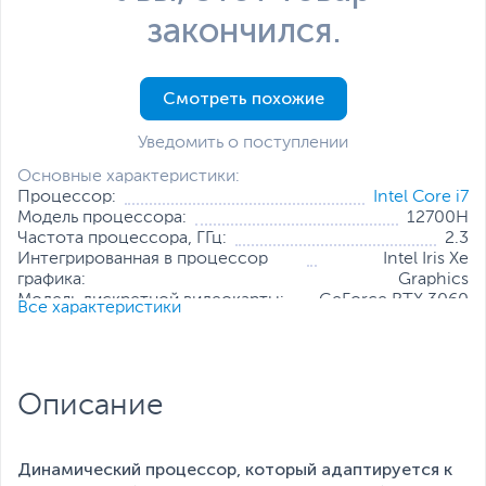
закончился.
Смотреть похожие
Уведомить о поступлении
Основные характеристики:
Процессор:
Intel Core i7
Модель процессора:
12700H
Частота процессора, ГГц:
2.3
Интегрированная в процессор
Intel Iris Xe
графика:
Graphics
Модель дискретной видеокарты:
GeForce RTX 3060
Все характеристики
Объем оперативной памяти, ГБ:
16
Конфигурация оперативной памяти:
2 х 8 ГБ
Количество слотов оперативной
2
памяти:
Описание
Твердотельный накопитель:
1 ТБ
Диагональ экрана, дюйм:
16.1
Разрешение экрана:
1920 x 1080
Динамический процессор, который адаптируется к
Все характеристики