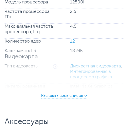
Модель процессора
12500H
Частота процессора,
2.5
ГГц
Максимальная частота
4.5
процессора, ГГц
Количество ядер
12
Кэш-память L3
18 МБ
Видеокарта
Тип видеокарты
Дискретная видеокарта
,
Интегрированная в
процессор графика
Интегрированная в
Intel Iris Xe Graphics
процессор графика
Серия видеокарты
GeForce GTX 16 Series
Модель дискретной
GeForce GTX 1650
видеокарты
Аксессуары
Объем видеопамяти
4 ГБ