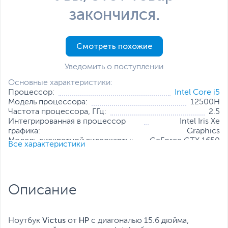
закончился.
Смотреть похожие
Уведомить о поступлении
Основные характеристики:
Процессор:
Intel Core i5
Модель процессора:
12500H
Частота процессора, ГГц:
2.5
Интегрированная в процессор
Intel Iris Xe
графика:
Graphics
Модель дискретной видеокарты:
GeForce GTX 1650
Все характеристики
Объем оперативной памяти, ГБ:
8
Конфигурация оперативной памяти:
1 х 8 ГБ
Количество слотов оперативной
2
памяти:
Описание
Твердотельный накопитель:
512 ГБ
Диагональ экрана, дюйм:
15.6
Разрешение экрана:
1920 x 1080
Victus
HP
Все характеристики
Ноутбук
от
с диагональю 15.6 дюйма,