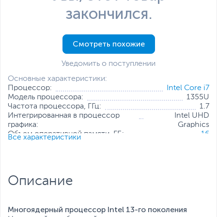
закончился.
Смотреть похожие
Уведомить о поступлении
Основные характеристики:
Процессор:
Intel Core i7
Модель процессора:
1355U
Частота процессора, ГГц:
1.7
Интегрированная в процессор
Intel UHD
графика:
Graphics
Объем оперативной памяти, ГБ:
16
Все характеристики
Конфигурация оперативной памяти:
1 х 16 ГБ
Количество слотов оперативной
2
памяти:
Твердотельный накопитель:
512 ГБ
Описание
Диагональ экрана, дюйм:
15.6
Разрешение экрана:
1920 x 1080
Операционная система:
Windows 11 Pro (x64)
Многоядерный процессор Intel
13-го поколения
Все характеристики