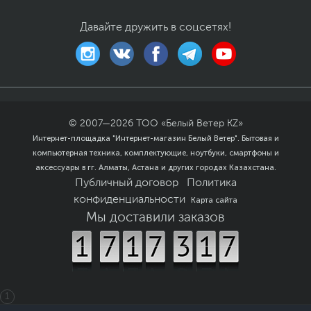
720p HD
Давайте дружить в соцсетях!
Особенности
Цифровой блок
,
клавиатуры
Влагостойкость
,
Казахская раскладка
Цвет, используемый в
Серебристый
,
Черный
оформлении
Дополнительно
Подсветка клавиш
© 2007—
2026
ТОО «Белый Ветер KZ»
Два входных микрофона
Интернет-площадка "Интернет-магазин Белый Ветер". Бытовая и
Двойные
компьютерная техника, комплектующие, ноутбуки, смартфоны и
стереодинамики
аксессуары в гг. Алматы, Астана и других городах Казахстана.
Цветовая гамма 45%
Публичный договор
Политика
NTSC
Тачпад с поддержкой
конфиденциальности
Карта сайта
мультитач-жестов
Мы доставили заказов
Операционная система
Операционная
Windows 11 Pro (x64)
система
Размеры и вес
1
Размеры (Ш х В х Г)
35.9 x 23.3 x 1.9 см