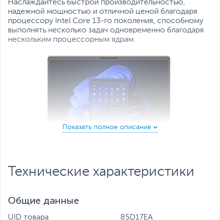
Наслаждайтесь быстрой производительностью,
надежной мощностью и отличной ценой благодаря
процессору Intel Core 13-го поколения, способному
выполнять несколько задач одновременно благодаря
нескольким процессорным ядрам.
Технические характеристики
Быстрая и эффективная беспроводная локальная
сеть
Общие данные
Портативность вашего ПК и надежность быстрого
соединения позволяют работать там, где вам удобно.
UID товара
85D17EA