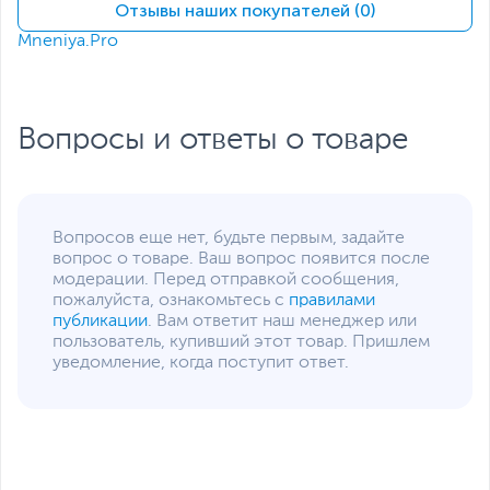
Экран
Отзывы наших покупателей (0)
Mneniya.Pro
Диагональ экрана,
15.6
дюйм
Разрешение экрана
1920 x 1080
Вопросы и ответы о товаре
Яркость экрана, кд/м2
250
Поверхность экрана
Матовая
Питание
Тип аккумулятора
Литий-ионный (Li-Ion),
Вопросов еще нет, будьте первым, задайте
Несъемный
вопрос о товаре. Ваш вопрос появится после
модерации. Перед отправкой сообщения,
Емкость аккумулятора
51 Втч
пожалуйста, ознакомьтесь с
правилами
публикации
. Вам ответит наш менеджер или
Адаптер питания
20 В, 65 Вт
пользователь, купивший этот товар. Пришлем
Интерфейсы
уведомление, когда поступит ответ.
Разъемы
HDMI
,
RJ-45
,
вход
микрофонный/выход для
наушников
(комбинированный)
Количество разъемов
2