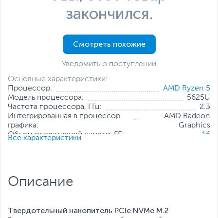
закончился.
Смотреть похожие
Уведомить о поступлении
Основные характеристики:
Процессор:
AMD Ryzen 5
Модель процессора:
5625U
Частота процессора, ГГц:
2.3
Интегрированная в процессор
AMD Radeon
графика:
Graphics
Объем оперативной памяти, ГБ:
16
Все характеристики
Конфигурация оперативной памяти:
2 х 8 ГБ
Количество слотов оперативной
2
памяти:
Твердотельный накопитель:
512 ГБ
Описание
Диагональ экрана, дюйм:
14
Разрешение экрана:
1920 x 1080
Операционная система:
Windows 11 Home (x64)
Твердотельный накопитель PCIe NVMe M.2
Все характеристики