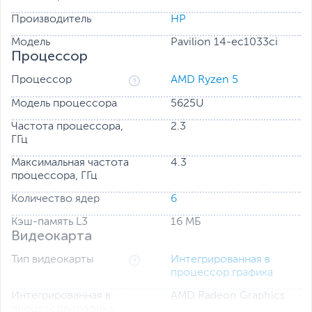
Производитель
HP
Модель
Pavilion 14-ec1033ci
Процессор
Процессор
AMD Ryzen 5
Модель процессора
5625U
Частота процессора,
2.3
ГГц
Максимальная частота
4.3
процессора, ГГц
Количество ядер
6
Кэш-память L3
16 МБ
Видеокарта
Тип видеокарты
Интегрированная в
процессор графика
Интегрированная в
AMD Radeon Graphics
процессор графика