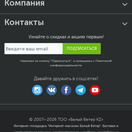
Компания
камеры
Особенности
Подсветка клавиш
клавиатуры
Контакты
Цвет, используемый в
Синий
,
Черный
оформлении
Узнайте о скидках и акциях первым!
Дополнительно
Камера HP Wide Vision
ПОДПИСАТЬСЯ
720p HD со
встроенными
двунаправленными
Нажимая на кнопку "Подписаться", я соглашаюсь с
Политикой
цифровыми
конфиденциальности
микрофонами
Аудиосистема Bang &
Давайте дружить в соцсетях!
Olufsen
Два динамика
Технология HP Audio
Boost
Операционная система
Операционная
Windows 11 Home (x64)
© 2007—
2026
ТОО «Белый Ветер KZ»
система
Размеры и вес
Интернет-площадка "Интернет-магазин Белый Ветер". Бытовая и