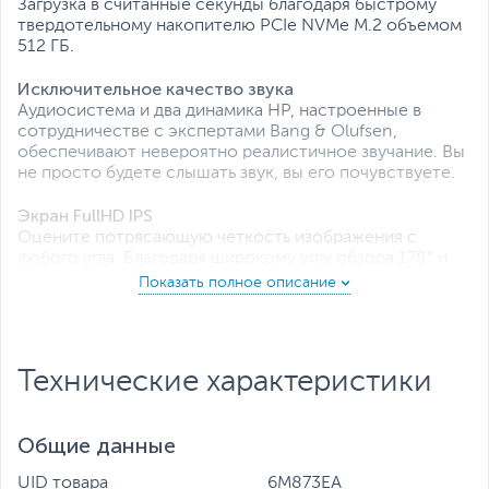
Загрузка в считанные секунды благодаря быстрому
твердотельному накопителю PCIe NVMe M.2 объемом
512 ГБ.
Исключительное качество звука
Аудиосистема и два динамика HP, настроенные в
сотрудничестве с экспертами Bang & Olufsen,
обеспечивают невероятно реалистичное звучание. Вы
не просто будете слышать звук, вы его почувствуете.
Экран FullHD IPS
Оцените потрясающую четкость изображения с
любого угла. Благодаря широкому углу обзора 178° и
высокому разрешению 1920 x 1080 изображение на
экране будет отлично выглядеть с любой стороны.
Технические характеристики
Общие данные
UID товара
6M873EA