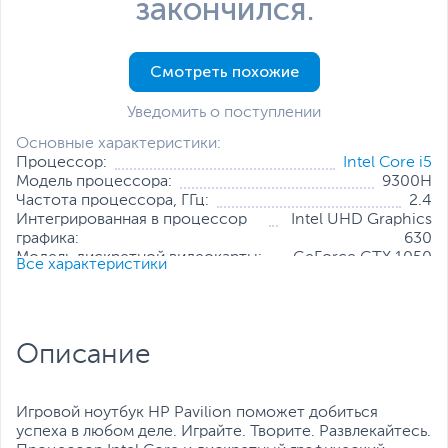
закончился.
Смотреть похожие
Уведомить о поступлении
Основные характеристики:
Процессор:
Intel Core i5
Модель процессора:
9300H
Частота процессора, ГГц:
2.4
Интегрированная в процессор
Intel UHD Graphics
графика:
630
Модель дискретной видеокарты:
GeForce GTX 1050
Все характеристики
Объем оперативной памяти, ГБ:
16
Конфигурация оперативной памяти:
2 х 8 ГБ
Количество слотов оперативной
2
памяти:
Описание
Твердотельный накопитель:
256 ГБ
Диагональ экрана, дюйм:
15.6
Разрешение экрана:
1920 x 1080
Игровой ноутбук HP Pavilion поможет добиться
Все характеристики
успеха в любом деле. Играйте. Творите. Развлекайтесь.