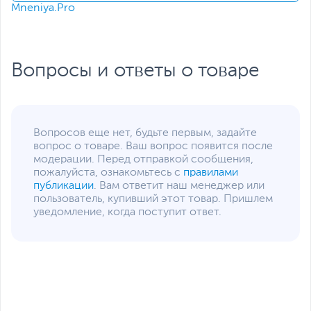
Mneniya.Pro
Слот M.2 для SSD
с интерфейсом PCIe
(накопитель установлен)
Жесткий диск
HDD нет
Вопросы и ответы о товаре
Экран
Диагональ экрана,
15.6
дюйм
Разрешение экрана
1920 x 1080
Вопросов еще нет, будьте первым, задайте
вопрос о товаре. Ваш вопрос появится после
Поверхность экрана
Матовая
модерации. Перед отправкой сообщения,
Питание
пожалуйста, ознакомьтесь с
правилами
публикации
. Вам ответит наш менеджер или
Тип аккумулятора
Литий-ионный (Li-Ion),
пользователь, купивший этот товар. Пришлем
Несъемный
уведомление, когда поступит ответ.
Емкость аккумулятора
52.5 Втч
Время работы от
10
аккумулятора, ч
Адаптер питания
19.5 В, 135 Вт
Интерфейсы