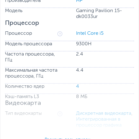
Производитель
HP
Модель
Gaming Pavilion 15-
dk0033ur
Процессор
Процессор
Intel Core i5
Модель процессора
9300H
Частота процессора,
2.4
ГГц
Максимальная частота
4.4
процессора, ГГц
Количество ядер
4
Кэш-память L3
8 МБ
Видеокарта
Тип видеокарты
Дискретная видеокарта
,
Интегрированная в
процессор графика
Интегрированная в
Intel UHD Graphics 630