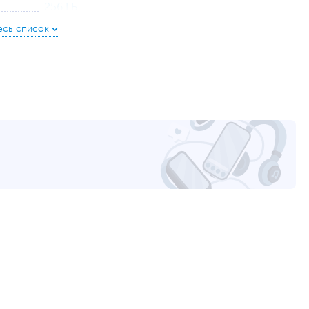
256 ГБ
с интерфейсом PCIe (накопитель установлен)
HDD нет
17.3
1600 x 900
250
Матовая
Литий-полимерный (Li-Pol), Несъемный
41 Втч
19.5 В, 45 Вт
HDMI
,
вход микрофонный/выход для наушников
(комбинированный)
2
Нет
Wi-Fi (802.11ac)
,
Bluetooth
4.2