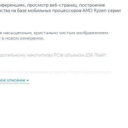
онференциях, просмотр веб-страниц, построение
йства на базе мобильных процессоров AMD Ryzen серии
ся насыщенным, кристально чистым изображением.
 в новом измерении.
рдотельному накопителю PCIe объемом 256 Гбайт.
при плохом освещении видеочат будет максимально