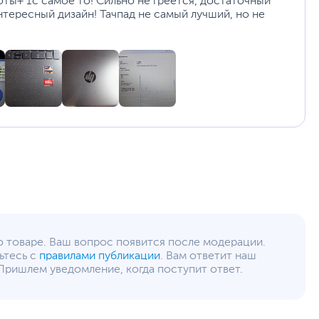
12
оты+ 1с самое то! Сильно не греется, достаточный
нтересный дизайн! Тачпад не самый лучший, но не
www.hp.ru
уйста, выделите текст с ошибкой и нажмите Ctrl+Enter.
а могут отличаться от указанных или могут быть изменены производителем
о товаре. Ваш вопрос появится после модерации.
ьтесь с
правилами публикации
. Вам ответит наш
Пришлем уведомление, когда поступит ответ.