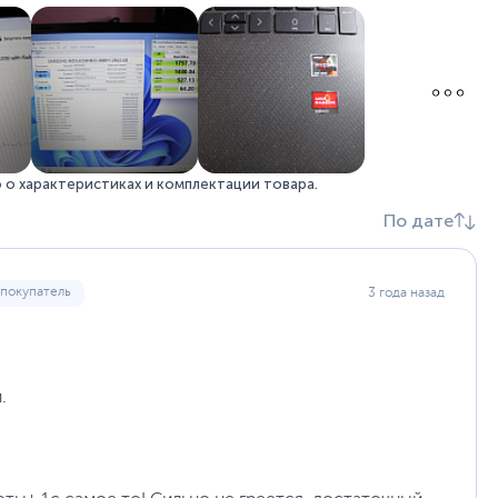
Веб-камера, Динамики, Микрофон
Пластик
Разрешение 720p HD
Цифровой блок
Черный
Камера HP True Vision, HD 720p с временным
о характеристиках и комплектации товара.
шумоподавлением и встроенными
двухматричными цифровыми микрофонами
По дате
Два динамика
Отсутствует
 покупатель
3 года назад
Не забудьте купить
операционную систему
40 x 25.8 x 2 см
2
.
52 x 34.5 x 6.9 см
2.8 кг