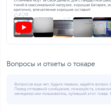
Срок гарантии (мес.)
Отличный ноут за свои деньги, для стандартной раб
тихий в максимальной нагрузке, хорошая батарея, и
Ссылка на сайт производителя
критично, впечатления хорошие оставил!
Если вы заметили ошибку или неточность в описании товара, пожал
2
0
Xарактеристики, комплект поставки и внешний вид данного товар
без отражения в каталоге интернет-магазина.
Вопросы и ответы о товаре
Вопросов еще нет, будьте первым, задайте вопрос 
Перед отправкой сообщения, пожалуйста, ознаком
менеджер или пользователь, купивший этот товар. 