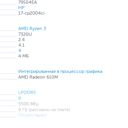
79S04EA
HP
17-cp2004ci
AMD Ryzen 3
7320U
2.4
4.1
4
4 МБ
Интегрированная в процессор графика
AMD Radeon 610M
LPDDR5
8
5500 МГц
8 ГБ (распаяно на плате)
Отсутствуют