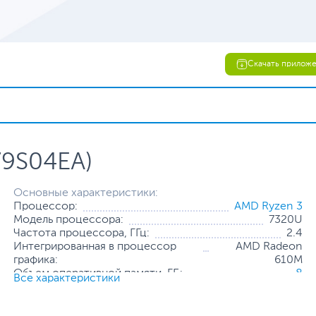
Скачать прилож
79S04EA)
Основные характеристики:
Процессор:
AMD Ryzen 3
Модель процессора:
7320U
Частота процессора, ГГц:
2.4
Интегрированная в процессор
AMD Radeon
графика:
610M
Объем оперативной памяти, ГБ:
8
Все характеристики
Конфигурация оперативной
8 ГБ (распаяно на
памяти:
плате)
Количество слотов оперативной
Отсутствуют