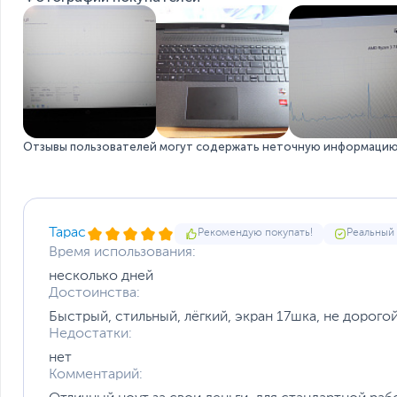
Функции и особенности
Мультимедиа
Материалы отделки
Особенности веб-камеры
Особенности клавиатуры
Цвет, используемый в оформлении
Дополнительно
Отзывы пользователей могут содержать неточную информацию 
Операционная система
Операционная система
Тарас
Рекомендую покупать!
Реальный
Внимание
Время использования:
Размеры и вес
несколько дней
Достоинства:
Размеры (Ш х В х Г)
Вес, кг
Быстрый, стильный, лёгкий, экран 17шка, не дорогой
Размеры упаковки (Ш х В х Г)
Недостатки:
Вес с упаковкой
нет
Заводские данные
Комментарий: