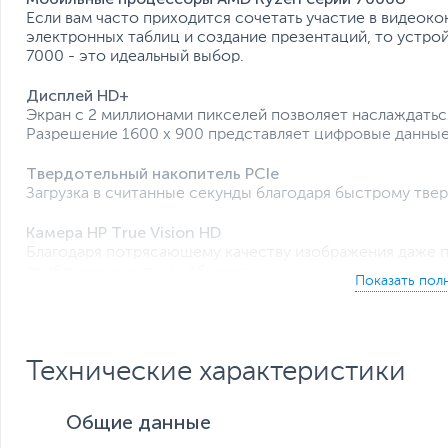
Если вам часто приходится сочетать участие в видеок
электронных таблиц и создание презентаций, то устро
7000 - это идеальный выбор.
Дисплей HD+
Экран с 2 миллионами пикселей позволяет наслаждать
Разрешение 1600 x 900 представляет цифровые данные
Твердотельный накопитель PCIe
Загрузка в считанные секунды благодаря быстрому тве
Камера HP True Vision HD
Благодаря потрясающему качеству изображения даже 
приближен к живому общению.
Технические характеристики
Общие данные