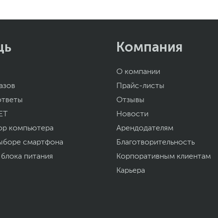
1.59
48 x 30.5 x 7 см
2.2 кг
щь
Компания
12
www.hp.ru
уйста, выделите текст с ошибкой и нажмите Ctrl+Enter.
О компании
а могут отличаться от указанных или могут быть изменены производителем
азов
Прайс-листы
ответы
Отзывы
ET
Новости
ор компьютера
Арендодателям
ыборе смартфона
Благотворительность
 блока питания
Корпоративным клиентам
Карьера