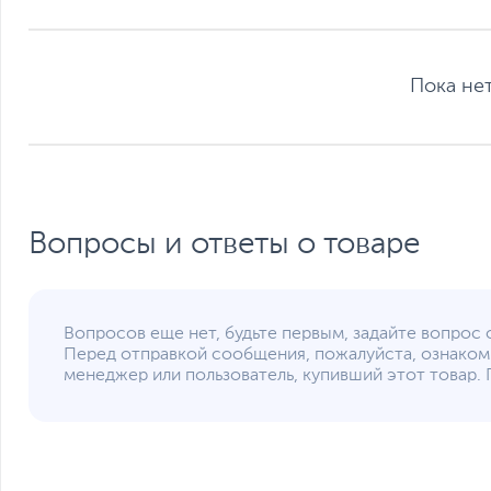
Сетевые подключения
Средства коммуникации
Версия Bluetooth
Функции и особенности
Пока нет
Мультимедиа
Материалы отделки
Особенности веб-камеры
Особенности клавиатуры
Цвет, используемый в оформлении
Вопросы и ответы о товаре
Дополнительно
Вопросов еще нет, будьте первым, задайте вопрос 
Перед отправкой сообщения, пожалуйста, ознаком
Операционная система
менеджер или пользователь, купивший этот товар. 
Операционная система
Размеры и вес
Размеры (Ш х В х Г)