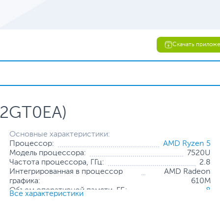
Скачать прилож
D2GT0EA)
Основные характеристики:
Процессор:
AMD Ryzen 5
Модель процессора:
7520U
Частота процессора, ГГц:
2.8
Интегрированная в процессор
AMD Radeon
графика:
610M
Объем оперативной памяти, ГБ:
8
Все характеристики
Конфигурация оперативной
8 ГБ (распаяно на
памяти:
плате)
Количество слотов оперативной
Отсутствуют