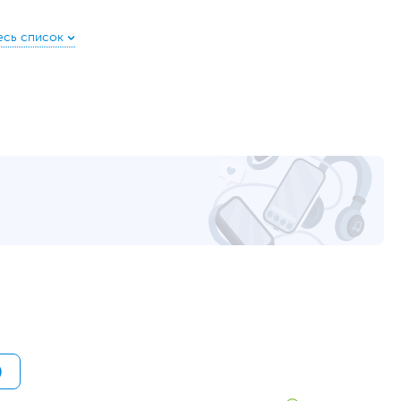
512 ГБ
с интерфейсом PCIe (накопитель установлен)
HDD нет
15.6
IPS
1920 x 1080
300
Матовая
Литий-полимерный (Li-Pol), Несъемный
41 Втч
19.5 В, 45 Вт
HDMI
,
вход микрофонный/выход для наушников
(комбинированный)
2
1
)
Нет