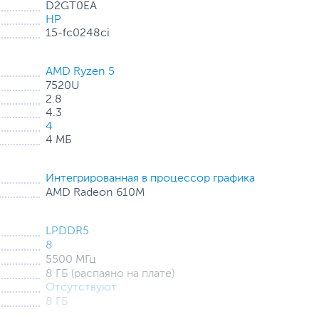
D2GT0EA
HP
15-fc0248ci
AMD Ryzen 5
7520U
2.8
4.3
4
4 МБ
Интегрированная в процессор графика
AMD Radeon 610M
LPDDR5
8
5500 МГц
8 ГБ (распаяно на плате)
Отсутствуют
8 ГБ