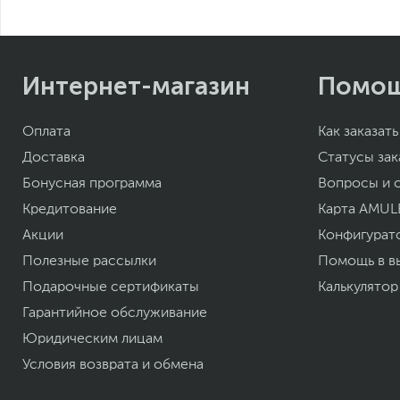
Вес, кг
Размеры упаковки (Ш х В х Г)
Вес с упаковкой
Заводские данные
Интернет-магазин
Помо
Срок гарантии (мес.)
Ссылка на сайт производителя
Если вы заметили ошибку или неточность в описании товара, пожал
Оплата
Как заказать
Xарактеристики, комплект поставки и внешний вид данного товар
без отражения в каталоге интернет-магазина.
Доставка
Статусы зак
Бонусная программа
Вопросы и 
Кредитование
Карта AMUL
Акции
Конфигурат
Полезные рассылки
Помощь в в
Подарочные сертификаты
Калькулятор
Гарантийное обслуживание
Юридическим лицам
Условия возврата и обмена