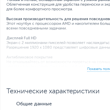
Облегченная конструкция для удобства переноски и эк
для более комфортного просмотра.
Высокая производительность для решения повседнев
Этот ноутбук с процессором AMD и накопителем больш
всеми повседневными задачами.
Дисплей Full HD
Экран с 2 миллионами пикселей позволяет наслаждать
Разрешение 1920 x 1080 представляет цифровые данны
Антибликовое покрытие
Не отказывайтесь от возможности погреться на солныш
неотражающему покрытию экран не будет сильно засве
Технические характеристики
Общие данные