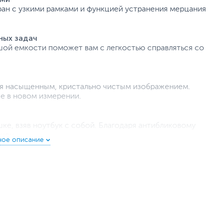
ран с узкими рамками и функцией устранения мерцания
ных задач
ой емкости поможет вам с легкостью справляться со
ся насыщенным, кристально чистым изображением.
е в новом измерении.
ке, взяв ноутбук с собой. Благодаря антибликовому
чен.