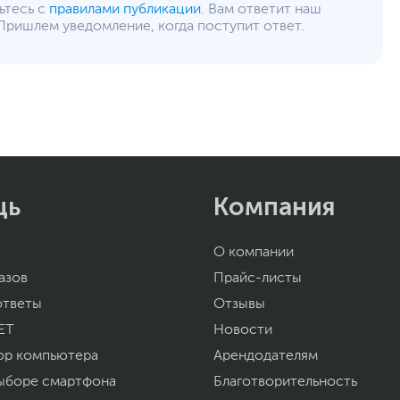
ьтесь с
правилами публикации
. Вам ответит наш
Пришлем уведомление, когда поступит ответ.
щь
Компания
О компании
азов
Прайс-листы
ответы
Отзывы
ET
Новости
ор компьютера
Арендодателям
ыборе смартфона
Благотворительность