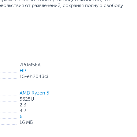
овольствия от развлечений, сохраняя полную свободу
7P0M5EA
HP
15-eh2043ci
AMD Ryzen 5
5625U
2.3
4.3
6
16 МБ