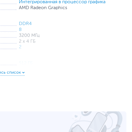
Интегрированная в процессор графика
AMD Radeon Graphics
DDR4
8
3200 МГц
2 х 4 ГБ
2
512 ГБ
с интерфейсом PCIe (накопитель установлен)
HDD нет
15.6
1920 x 1080
250
Матовая
Несъемный
41 Втч