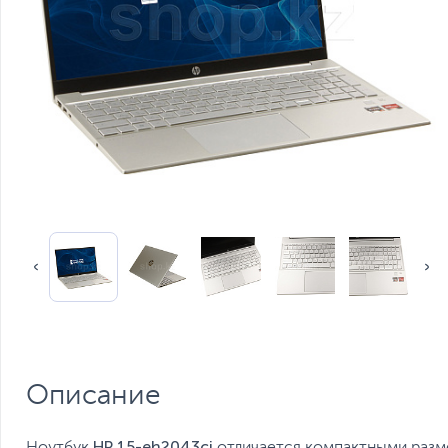
Описание
HP 15-eh2043ci
Ноутбук
отличается компактными разм