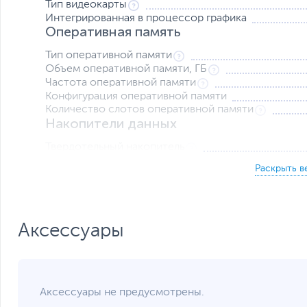
Тип видеокарты
Интегрированная в процессор графика
Оперативная память
Тип оперативной памяти
Объем оперативной памяти, ГБ
Частота оперативной памяти
Конфигурация оперативной памяти
Количество слотов оперативной памяти
Накопители данных
Твердотельный накопитель
Слот M.2 для SSD
Жесткий диск
Экран
Диагональ экрана, дюйм
Разрешение экрана
Аксессуары
Яркость экрана, кд/м2
Поверхность экрана
Питание
Тип аккумулятора
Аксессуары не предусмотрены.
Емкость аккумулятора