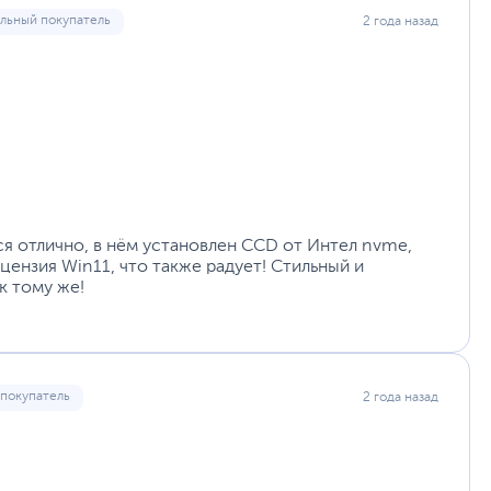
льный покупатель
2 года назад
2
48 х 30 х 7 см
2.4 кг
12
www.hp.ru
уйста, выделите текст с ошибкой и нажмите Ctrl+Enter.
а могут отличаться от указанных или могут быть изменены производителем
ся отлично, в нём установлен CCD от Интел nvme,
цензия Win11, что также радует! Стильный и
к тому же!
 покупатель
2 года назад