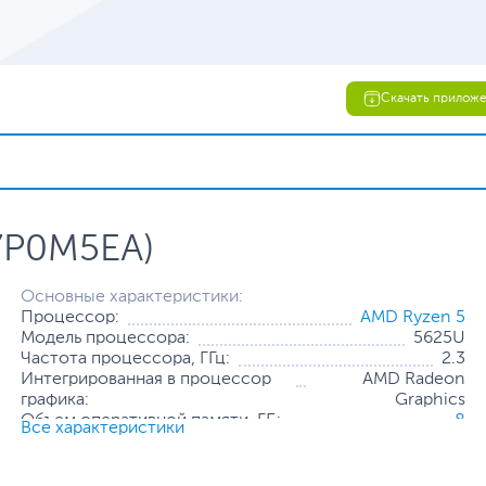
Скачать прилож
(7P0M5EA)
Основные характеристики:
Процессор:
AMD Ryzen 5
Модель процессора:
5625U
Частота процессора, ГГц:
2.3
Интегрированная в процессор
AMD Radeon
графика:
Graphics
Объем оперативной памяти, ГБ:
8
Все характеристики
Конфигурация оперативной памяти:
2 х 4 ГБ
Количество слотов оперативной
2
памяти: