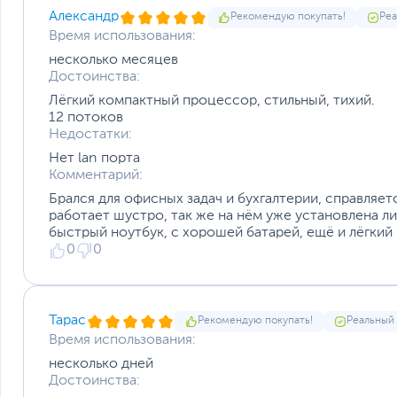
Александр
Рекомендую покупать!
Реа
Вес, кг
Время использования:
Размеры упаковки (Ш х В х Г)
несколько месяцев
Вес с упаковкой
Достоинства:
Заводские данные
Лёгкий компактный процессор, стильный, тихий.
Срок гарантии (мес.)
12 потоков
Ссылка на сайт производителя
Недостатки:
Если вы заметили ошибку или неточность в описании товара, пожал
Нет lan порта
Xарактеристики, комплект поставки и внешний вид данного товар
Комментарий:
без отражения в каталоге интернет-магазина.
Брался для офисных задач и бухгалтерии, справляет
работает шустро, так же на нём уже установлена ли
быстрый ноутбук, с хорошей батарей, ещё и лёгкий 
0
0
Тарас
Рекомендую покупать!
Реальный
Время использования:
несколько дней
Достоинства: