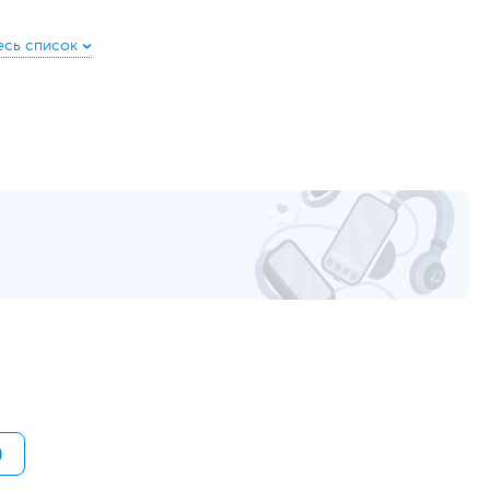
240 ГБ
HDD нет
14
1366 x 768
Матовая
Литий-ионный (Li-Ion), Съемный
2670 mAh
9
19.5 В, 65 Вт
HDMI
,
RJ-45
,
картридер
,
вход микрофонный/
выход для наушников (комбинированный)
,
VGA
1
2
)
Gigabit Ethernet (1000 Мбит/с)
,
Wi-Fi (802.11b)
,