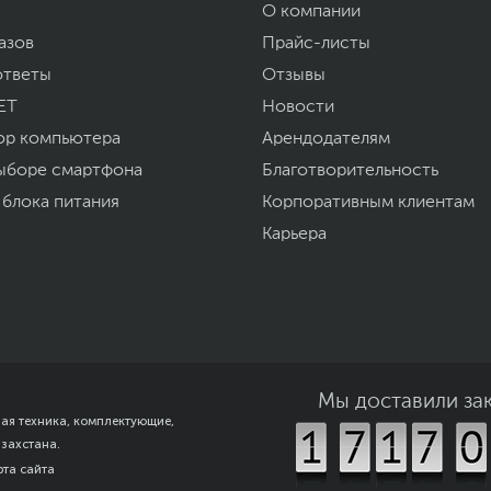
2.2 кг
О компании
азов
Прайс-листы
12
ответы
Отзывы
www.hp.ru
уйста, выделите текст с ошибкой и нажмите Ctrl+Enter.
ET
Новости
а могут отличаться от указанных или могут быть изменены производителем
ор компьютера
Арендодателям
ыборе смартфона
Благотворительность
 блока питания
Корпоративным клиентам
Карьера
Мы доставили за
ная техника, комплектующие,
азахстана.
рта сайта