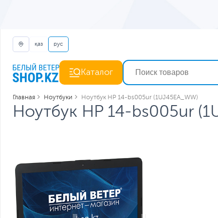
қаз
рус
Каталог
Главная
Ноутбуки
Ноутбук HP 14-bs005ur (1UJ45EA_WW)
Ноутбук HP 14-bs005ur (