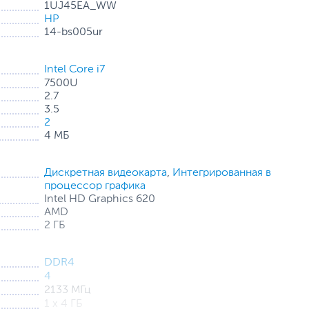
1UJ45EA_WW
HP
14-bs005ur
Intel Core i7
7500U
2.7
3.5
2
4 МБ
Дискретная видеокарта
,
Интегрированная в
процессор графика
Intel HD Graphics 620
AMD
2 ГБ
DDR4
4
2133 МГц
1 х 4 ГБ