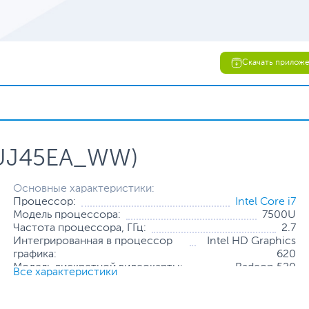
Скачать прилож
1UJ45EA_WW)
Основные характеристики:
Процессор:
Intel Core i7
Модель процессора:
7500U
Частота процессора, ГГц:
2.7
Интегрированная в процессор
Intel HD Graphics
графика:
620
Модель дискретной видеокарты:
Radeon 520
Все характеристики
Объем оперативной памяти, ГБ:
4
Конфигурация оперативной памяти:
1 х 4 ГБ
Твердотельный накопитель:
240 ГБ