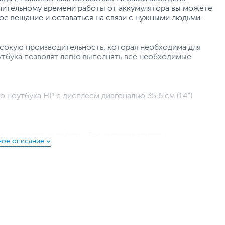
лительному времени работы от аккумулятора вы можете
е вещание и оставаться на связи с нужными людьми.
сокую производительность, которая необходима для
утбука позволят легко выполнять все необходимые
 ноутбука HP с дисплеем диагональю 35,6 см (14")
ю и скоростью работы. Расширение полосы
ости всех процессов для эффективной работы в
 компьютерных игр.