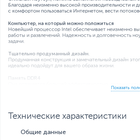
Благодаря неизменно высокой производительности и д
с комфортом пользоваться Интернетом, вести потоково
Компьютер, на который можно положиться
Новейший процессор Intel обеспечивает неизменно вы
работы и развлечений. Надежность и долговечность но
задачи.
Тщательно продуманный дизайн.
Продуманная конструкция и замечательный дизайн этого
идеально подойдут для вашего образа жизни.
Память DDR4
Она отличается большей эффективностью, надежность
пропускания способствует увеличению производительн
многозадачном режиме и высокой скорости обработки
Технические характеристики
Общие данные