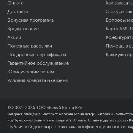
Вес с упаковкой
Оплата
Как заказать
Заводские данные
Доставка
Статусы зак
Срок гарантии (мес.)
Бонусная программа
Вопросы и 
Ссылка на сайт производителя
Если вы заметили ошибку или неточность в описании товара, пожал
Кредитование
Карта AMUL
Xарактеристики, комплект поставки и внешний вид данного товар
Акции
Конфигурат
без отражения в каталоге интернет-магазина.
Полезные рассылки
Помощь в в
Подарочные сертификаты
Калькулятор
Гарантийное обслуживание
Юридическим лицам
Условия возврата и обмена
© 2007—
2026
ТОО «Белый Ветер KZ»
Интернет-площадка "Интернет-магазин Белый Ветер". Бытовая и компьютер
ноутбуки, смартфоны и аксессуары в гг. Алматы, Астана и других городах К
Публичный договор
Политика конфиденциальности
Ка