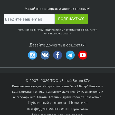
Wi-Fi (802.11ac)
,
Wi-Fi
(802.11ax)
,
Bluetooth
Узнайте о скидках и акциях первым!
Версия Bluetooth
5.2
ПОДПИСАТЬСЯ
Функции и особенности
Мультимедиа
Веб-камера, Динамики,
Нажимая на кнопку "Подписаться", я соглашаюсь с
Политикой
конфиденциальности
Микрофон
Материалы отделки
Пластик, Металл
Давайте дружить в соцсетях!
Безопасность
Слот замка Noble lock
Особенности веб-
Физическая шторка на
камеры
камере, Разрешение
1080p FHD
Особенности
Подсветка клавиш
,
© 2007—
2026
ТОО «Белый Ветер KZ»
клавиатуры
Цифровой блок
Интернет-площадка "Интернет-магазин Белый Ветер". Бытовая и
компьютерная техника, комплектующие, ноутбуки, смартфоны и
Цвет, используемый в
Серый
,
Черный
оформлении
аксессуары в гг. Алматы, Астана и других городах Казахстана.
Публичный договор
Политика
Дополнительно
Два динамика
конфиденциальности
Карта сайта
Частота обновления