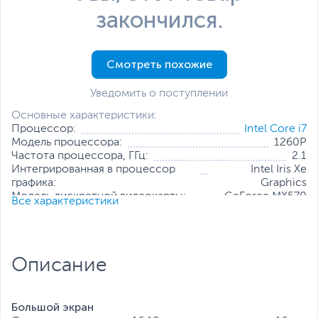
закончился.
Смотреть похожие
Уведомить о поступлении
Основные характеристики:
Процессор:
Intel Core i7
Модель процессора:
1260P
Частота процессора, ГГц:
2.1
Интегрированная в процессор
Intel Iris Xe
графика:
Graphics
Модель дискретной видеокарты:
GeForce MX570
Все характеристики
Объем оперативной памяти, ГБ:
16
Конфигурация оперативной памяти:
2 х 8 ГБ
Количество слотов оперативной
2
памяти:
Описание
Твердотельный накопитель:
512 ГБ
Диагональ экрана, дюйм:
16
Разрешение экрана:
1920 x 1200
Большой экран
Все характеристики