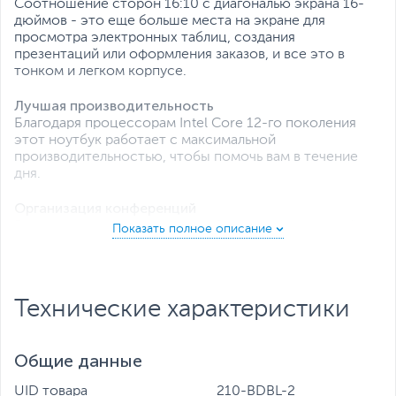
Соотношение сторон 16:10 с диагональю экрана 16-
дюймов - это еще больше места на экране для
просмотра электронных таблиц, создания
презентаций или оформления заказов, и все это в
тонком и легком корпусе.
Лучшая производительность
Благодаря процессорам Intel Core 12-го поколения
этот ноутбук работает с максимальной
производительностью, чтобы помочь вам в течение
дня.
Организация конференций
Впечатления имеют значение. Звук такой же четкий,
как при телефонном разговоре, благодаря
встроенному двойному микрофону и искусственному
интеллекту, который снижает фоновый шум. Когда вы
находитесь в кадре, веб-камера с широким
Технические характеристики
динамическим диапазоном и функцией временного
шумоподавления поможет вам выглядеть лучше.
Общие данные
UID товара
210-BDBL-2