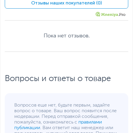
Отзывы наших покупателей (0)
оперативной памяти
Накопители данных
Твердотельный
512 ГБ
накопитель
Пока нет отзывов.
Слот M.2 для SSD
с интерфейсом PCIe
(накопитель установлен)
Жесткий диск
HDD нет
Экран
Диагональ экрана,
16
дюйм
Вопросы и ответы о товаре
Разрешение экрана
1920 x 1200
Яркость экрана, кд/м2
250
Поверхность экрана
Матовая
Вопросов еще нет, будьте первым, задайте
Питание
вопрос о товаре. Ваш вопрос появится после
модерации. Перед отправкой сообщения,
Тип аккумулятора
Литий-полимерный (Li-
пожалуйста, ознакомьтесь с
правилами
Pol), Несъемный
публикации
. Вам ответит наш менеджер или