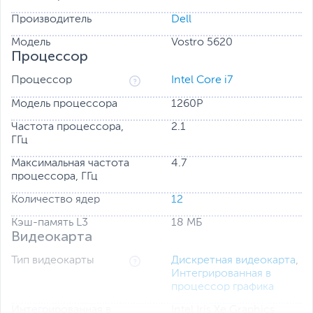
Производитель
Dell
Модель
Vostro 5620
Процессор
Процессор
Intel Core i7
Модель процессора
1260P
Частота процессора,
2.1
ГГц
Максимальная частота
4.7
процессора, ГГц
Количество ядер
12
Кэш-память L3
18 МБ
Видеокарта
Тип видеокарты
Дискретная видеокарта
,
Интегрированная в
процессор графика
Интегрированная в
Intel Iris Xe Graphics