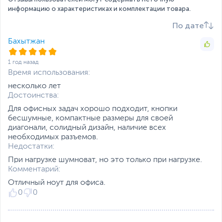
(накопитель установлен)
информацию о характеристиках и комплектации товара.
Жесткий диск
HDD нет
По дате
Экран
Бахытжан
Диагональ экрана,
15.6
дюйм
1 год назад
Разрешение экрана
1920 x 1080
Время использования:
несколько лет
Яркость экрана, кд/м2
220
Достоинства:
Поверхность экрана
Матовая
Для офисных задач хорошо подходит, кнопки
Питание
бесшумные, компактные размеры для своей
диагонали, солидный дизайн, наличие всех
Тип аккумулятора
Литий-полимерный (Li-
необходимых разъемов.
Pol), Несъемный
Недостатки:
Емкость аккумулятора
41 Втч
При нагрузке шумноват, но это только при нагрузке.
Комментарий:
Адаптер питания
19.5 В, 65 Вт
Интерфейсы
Отличный ноут для офиса.
0
0
Разъемы
HDMI
,
RJ-45
,
картридер
,
вход микрофонный/
выход для наушников