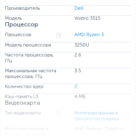
Подсветка
Клавиатура с подсветкой позволяет работать при
Производитель
Dell
любом освещении.
Модель
Vostro 3515
Процессор
Цифровая клавиатура
Быстрее справляться с делами вам помогут 10-
Процессор
AMD Ryzen 3
клавишная цифровая клавиатура и специальная
клавиша, которая позволяет ввести значения в
Модель процессора
3250U
калькулятор одним касанием.
Частота процессора,
2.6
ГГц
Максимальная частота
3.5
процессора, ГГц
Количество ядер
2
Кэш-память L3
4 МБ
Видеокарта
Тип видеокарты
Интегрированная в
процессор графика
Интегрированная в
AMD Radeon Graphics
процессор графика