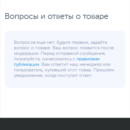
(комбинированный)
Количество разъемов
1
Вопросы и ответы о товаре
USB 2.0
Количество разъемов
2
USB 3.0/ USB 3.2 Gen
1
Вопросов еще нет, будьте первым, задайте
Сетевые подключения
вопрос о товаре. Ваш вопрос появится после
модерации. Перед отправкой сообщения,
Средства
Gigabit Ethernet (1000
пожалуйста, ознакомьтесь с
правилами
коммуникации
Мбит/с)
,
Wi-Fi (802.11a)
,
публикации
. Вам ответит наш менеджер или
Wi-Fi (802.11b)
,
Wi-Fi
пользователь, купивший этот товар. Пришлем
(802.11g)
,
Wi-Fi (802.11n)
,
уведомление, когда поступит ответ.
Wi-Fi (802.11ac)
,
Bluetooth
Версия Bluetooth
5.0
Функции и особенности
Мультимедиа
Веб-камера, Динамики,
Микрофон
Материалы отделки
Пластик