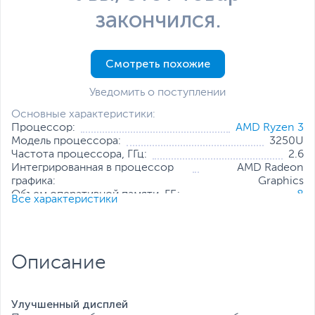
закончился.
Смотреть похожие
Уведомить о поступлении
Основные характеристики:
Процессор:
AMD Ryzen 3
Модель процессора:
3250U
Частота процессора, ГГц:
2.6
Интегрированная в процессор
AMD Radeon
графика:
Graphics
Объем оперативной памяти, ГБ:
8
Все характеристики
Конфигурация оперативной памяти:
1 х 8 ГБ
Количество слотов оперативной
2
памяти:
Твердотельный накопитель:
256 ГБ
Описание
Диагональ экрана, дюйм:
15.6
Разрешение экрана:
1920 x 1080
Операционная система:
Windows 10 Pro (x64)
Улучшенный дисплей
Все характеристики