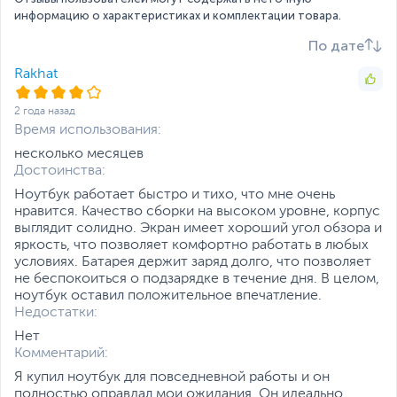
(накопитель установлен),
информацию о характеристиках и комплектации товара.
с интерфейсом PCIe
(cвободный)
По дате
SSD M.2
Примечание
Купите
-
Rakhat
установим бесплатно!
2 года назад
Жесткий диск
HDD нет
Экран
Время использования:
несколько месяцев
Диагональ экрана,
15.6
Достоинства:
дюйм
Ноутбук работает быстро и тихо, что мне очень
Разрешение экрана
1920 x 1080
нравится. Качество сборки на высоком уровне, корпус
выглядит солидно. Экран имеет хороший угол обзора и
Яркость экрана, кд/м2
250
яркость, что позволяет комфортно работать в любых
условиях. Батарея держит заряд долго, что позволяет
Поверхность экрана
Матовая
не беспокоиться о подзарядке в течение дня. В целом,
Питание
ноутбук оставил положительное впечатление.
Недостатки:
Тип аккумулятора
Литий-ионный (Li-Ion),
Несъемный
Нет
Комментарий:
Емкость аккумулятора
63 Втч
Я купил ноутбук для повседневной работы и он
полностью оправдал мои ожидания. Он идеально
Адаптер питания
20 В, 65 Вт