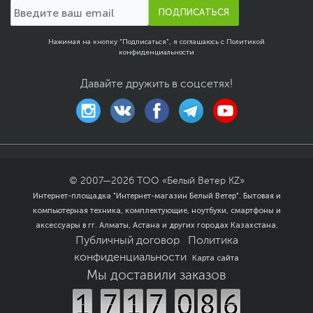
ПОДПИСАТЬСЯ
NTSC
Время отклика 25 мс
Беспроводная связь Intel
Нажимая на кнопку "Подписаться", я соглашаюсь с
Политикой
AX201 Wi-Fi 6
конфиденциальности
Операционная система
Давайте дружить в соцсетях!
Операционная
Windows 11 Pro (x64)
система
Размеры и вес
Размеры (Ш х В х Г)
35.7 x 23.1 x 1.9 см
Вес, кг
1.7
© 2007—
2026
ТОО «Белый Ветер KZ»
Размеры упаковки (Ш х В
49.5 x 32 x 7.5 см
Интернет-площадка "Интернет-магазин Белый Ветер". Бытовая и
х Г)
компьютерная техника, комплектующие, ноутбуки, смартфоны и
Вес с упаковкой
2.6 кг
аксессуары в гг. Алматы, Астана и других городах Казахстана.
Заводские данные
Публичный договор
Политика
конфиденциальности
Карта сайта
Срок гарантии (мес.)
36
Мы доставили заказов
Ссылка на сайт
www.dell.com
производителя
Если вы заметили ошибку или неточность в описании товара,