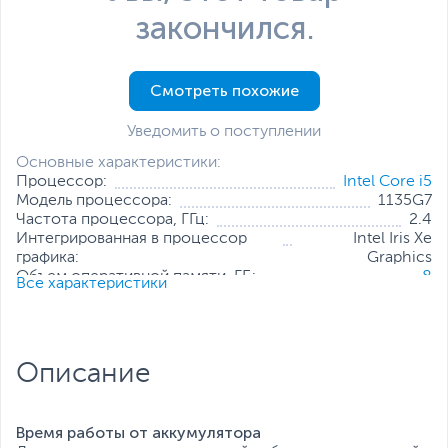
закончился.
Смотреть похожие
Уведомить о поступлении
Основные характеристики:
Процессор:
Intel Core i5
Модель процессора:
1135G7
Частота процессора, ГГц:
2.4
Интегрированная в процессор
Intel Iris Xe
графика:
Graphics
Объем оперативной памяти, ГБ:
8
Все характеристики
Конфигурация оперативной памяти:
1 х 8 ГБ
Количество слотов оперативной
2
памяти:
Твердотельный накопитель:
256 ГБ
Описание
Диагональ экрана, дюйм:
15.6
Разрешение экрана:
1920 x 1080
Операционная система:
Windows 11 Pro (x64)
Время работы от аккумулятора
Все характеристики