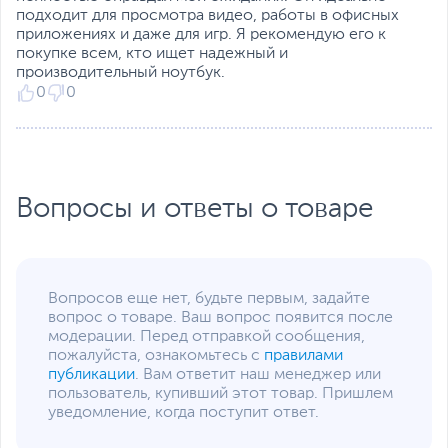
Интерфейсы
подходит для просмотра видео, работы в офисных
приложениях и даже для игр. Я рекомендую его к
Разъемы
HDMI
,
Thunderbolt 4 x 2
,
покупке всем, кто ищет надежный и
RJ-45
,
картридер
,
Smart
производительный ноутбук.
Card Reader
,
слот для
0
0
SIM-карты
,
вход
микрофонный/выход для
наушников
(комбинированный)
Количество разъемов
2
Вопросы и ответы о товаре
USB 3.0/ USB 3.2 Gen
1
USB Type-C Power
Да
Delivery
Вопросов еще нет, будьте первым, задайте
Сетевые подключения
вопрос о товаре. Ваш вопрос появится после
модерации. Перед отправкой сообщения,
Средства
Gigabit Ethernet (1000
пожалуйста, ознакомьтесь с
правилами
коммуникации
Мбит/с)
,
Wi-Fi (802.11a)
,
публикации
. Вам ответит наш менеджер или
Wi-Fi (802.11b)
,
Wi-Fi
пользователь, купивший этот товар. Пришлем
(802.11g)
,
Wi-Fi (802.11n)
,
уведомление, когда поступит ответ.
Wi-Fi (802.11ac)
,
Wi-Fi
(802.11ax)
,
Bluetooth