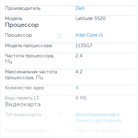
потребностями
Ничто не мешает вам работать с максимальной
Производитель
Dell
эффективностью благодаря масштабируемой памяти и
Модель
Latitude 5520
хранилищу, возможность увеличения памяти DDR4 до
Процессор
64 ГБ и поддержка двух твердотельных накопителей
до 2 ТБ.
Процессор
Intel Core i5
Модель процессора
1135G7
Частота процессора,
2.4
ГГц
Максимальная частота
4.2
процессора, ГГц
Количество ядер
4
Кэш-память L3
8 МБ
Видеокарта
Тип видеокарты
Интегрированная в
процессор графика
Интегрированная в
Intel Iris Xe Graphics
процессор графика