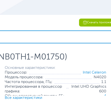
Скачать прилож
0NB0TH1-M01750)
Основные характеристики:
Процессор:
Intel Celeron
Модель процессора:
N4020
Частота процессора, ГГц:
1.1
Интегрированная в процессор
Intel UHD Graphics
графика:
600
Объем оперативной памяти, ГБ:
4
Все характеристики
Количество слотов оперативной
1
памяти:
Твердотельный накопитель:
SSD нет