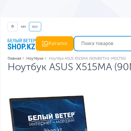
қаз
рус
Каталог
Главная
Ноутбуки
Ноутбук ASUS X515MA (90NB0TH1-M01750)
Ноутбук ASUS X515MA (9