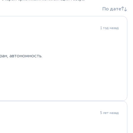
По дате
Веб-камера, Динамики, Микрофон
Пластик
Слот замка Kensington
Цифровой блок
1 год назад
Серый
,
Черный
Дисплей NanoEdge
Аудиотехнология SonicMaster
ран, автономность.
Отсутствует
Не забудьте купить
операционную систему
36.1 х 23.5 х 2.4 см
1.72
48.4 х 29 х 6.5 см
2.58 кг
5 лет назад
12
Условия указаны на сайте производителя
asus.com