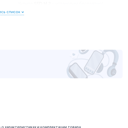
SSD M.2
Купите
- установим бесплатно!
1 ТБ HDD
15.6
1366 x 768
Матовая
Литий-ионный (Li-Ion), Несъемный
37 Втч
19 В, 33 Вт
HDMI
,
картридер
,
вход микрофонный/выход для
наушников (комбинированный)
2
1
1
Wi-Fi (802.11ac)
,
Bluetooth
4.1
о характеристиках и комплектации товара.