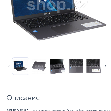
Описание
ASUS X515A
– это универсальный ноутбук начального у