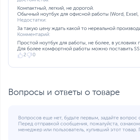
Если вы заметили ошибку или неточность в описании товара, пожал
Xарактеристики, комплект поставки и внешний вид данного товар
Компактный, легкий, не дорогой.
без отражения в каталоге интернет-магазина.
Обычный ноутбук для офисной работы (Word, Exsel, 
Недостатки:
За такую цену ждать какой то нереальной производ
Комментарий:
Простой ноутбук для работы, не более, в условиях 
Для более комфортной работы можно поставить SSD
2
0
Вопросы и ответы о товаре
Вопросов еще нет, будьте первым, задайте вопрос 
Перед отправкой сообщения, пожалуйста, ознаком
менеджер или пользователь, купивший этот товар. 