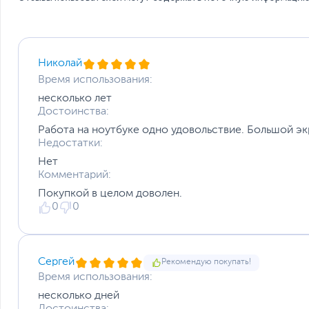
Функции и особенности
Мультимедиа
Материалы отделки
Безопасность
Николай
Особенности клавиатуры
Цвет, используемый в оформлении
Время использования:
Дополнительно
несколько лет
Достоинства:
Операционная система
Работа на ноутбуке одно удовольствие. Большой эк
Недостатки:
Операционная система
Внимание
Нет
Размеры и вес
Комментарий:
Покупкой в целом доволен.
Размеры (Ш х В х Г)
0
0
Вес, кг
Размеры упаковки (Ш х В х Г)
Вес с упаковкой
Заводские данные
Сергей
Рекомендую покупать!
Срок гарантии (мес.)
Время использования:
Ограничение гарантийного срока
несколько дней
Ссылка на сайт производителя
Достоинства: