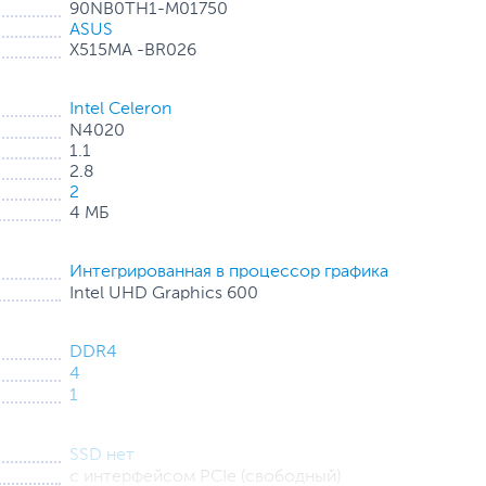
90NB0TH1-M01750
ASUS
X515MA -BR026
Intel Celeron
N4020
1.1
2.8
2
4 МБ
Интегрированная в процессор графика
Intel UHD Graphics 600
DDR4
4
1
SSD нет
с интерфейсом PCIe (cвободный)