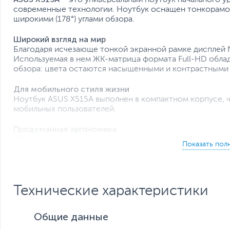
современные технологии. Ноутбук оснащен тонкорамо
широкими (178°) углами обзора.
Широкий взгляд на мир
Благодаря исчезающе тонкой экранной рамке дисплей
Используемая в нем ЖК-матрица формата Full-HD обла
обзора: цвета остаются насыщенными и контрастными 
Для мобильного стиля жизни
Ноутбук ASUS X515A выполнен в компактном корпусе, 
мобильных пользователей.
Продуманная эргономика
Полноразмерная клавиатура ноутбука ASUS X515A отли
конструкцией и оптимальной глубиной хода клавиш
Технические характеристики
Общие данные