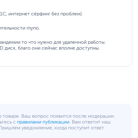
уйста, выделите текст с ошибкой и нажмите Ctrl+Enter.
а могут отличаться от указанных или могут быть изменены производителем
1C, интернет сёрфинг без проблем).
ительности глупо.
пандемии то что нужно для удаленной работы.
 диск, благо они сейчас вполне доступны.
о товаре. Ваш вопрос появится после модерации.
ьтесь с
правилами публикации
. Вам ответит наш
Пришлем уведомление, когда поступит ответ.