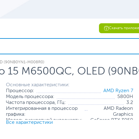
Скачать прилож
LED (90NB0YN1-M008R0)
Pro 15 M6500QC, OLED (90N
Основные характеристики:
Процессор:
AMD Ryzen 7
Модель процессора:
5800H
Частота процессора, ГГц:
3.2
Интегрированная в процессор
AMD Radeon
графика:
Graphics
Модель дискретной видеокарты:
GeForce RTX 3050
Все характеристики
Объем оперативной памяти, ГБ:
16
Конфигурация оперативной
16 ГБ (распаяно на
памяти:
плате)