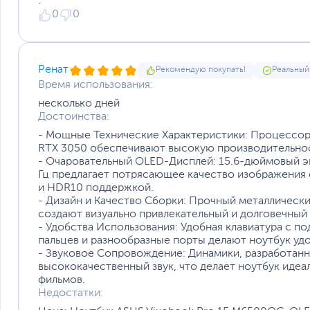
.
0
0
16 ГБ
1
Операционная система
Ренат
Рекомендую покупать!
Реальный
Время использования:
память DDR4-3200
SSD P
Операционная система
несколько дней
Внимание
Достоинства:
Размеры и вес
- Мощные Технические Характеристики: Процессор
RTX 3050 обеспечивают высокую производительность
Размеры (Ш х В х Г)
- Очаровательный OLED-Дисплей: 15.6-дюймовый эк
Вес, кг
Гц предлагает потрясающее качество изображения
Размеры упаковки (Ш х В х Г)
18,9 мм /
Металличе
и HDR10 поддержкой.
Вес с упаковкой
Заводские данные
- Дизайн и Качество Сборки: Прочный металлическ
1,8 кг
ская
создают визуально привлекательный и долговечный 
Срок гарантии (мес.)
- Удобства Использования: Удобная клавиатура с по
Ограничение гарантийного срока
пальцев и разнообразные порты делают ноутбук уд
Ссылка на сайт производителя
тонкий и легкий
прочная крышка
- Звуковое Сопровождение: Динамики, разработан
высококачественный звук, что делает ноутбук иде
Если вы заметили ошибку или неточность в описании товара, пожал
фильмов.
Xарактеристики, комплект поставки и внешний вид данного товар
Недостатки:
без отражения в каталоге интернет-магазина.