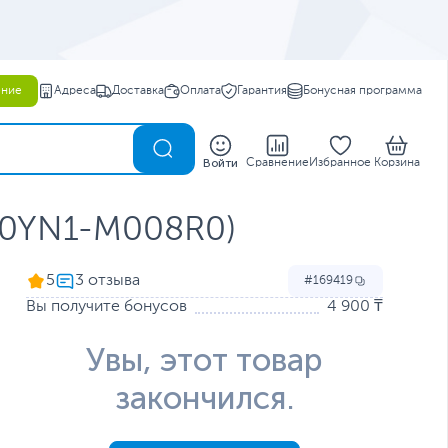
ение
Адреса
Доставка
Оплата
Гарантия
Бонусная программа
0
Войти
Сравнение
Избранное
Корзина
B0YN1-M008R0)
5
169419
Вы получите бонусов
4 900 ₸
Увы, этот товар
закончился.