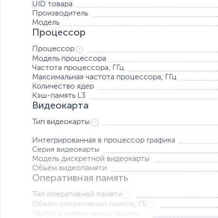
UID товара
Ноутбук с премиальным OLED
Производитель
Модель
Процессор
Процессор
Vivobook Pro 15 OLED – это мощный ноутб
Модель процессора
на OLED-дисплее формата 2,8K с час
Частота процессора, ГГц
конфигурация с мобильным процессором
Максимальная частота процессора, ГГц
Количество ядер
NVIDIA GeForce RTX 3050 будет работать с
Кэш-память L3
эффективной двухвентилят
Видеокарта
Тип видеокарты
Интегрированная в процессор графика
Серия видеокарты
Модель дискретной видеокарты
Объем видеопамяти
Оперативная память
Тип оперативной памяти
Объем оперативной памяти, ГБ
Частота оперативной памяти