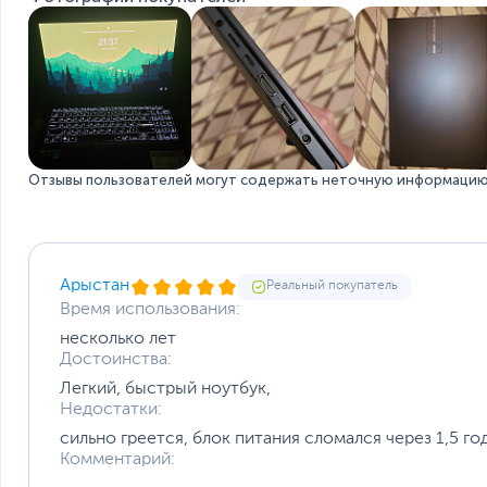
Количество разъемов USB Type-C
USB Type-C Power Delivery
Сетевые подключения
Средства коммуникации
Версия Bluetooth
Функции и особенности
Отзывы пользователей могут содержать неточную информацию 
Мультимедиа
Материалы отделки
Безопасность
Особенности веб-камеры
Ryz
Без ОС
Арыстан
Реальный покупатель
Особенности клавиатуры
580
Время использования:
Цвет, используемый в оформлении
Дополнительно
несколько лет
мобильный
Достоинства:
A
Легкий, быстрый ноутбук,
Недостатки:
сильно греется, блок питания сломался через 1,5 год
Комментарий: