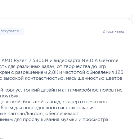
Технология
Тонкорамочный дисплей NanoEdge
Мембранная клавиатура ASUS ErgoSense с
 ТБ
ASUS IceCool
ходом клавиш 1.4 мм
Аудиосистема с сертификацией Harman Kardon
Plus
Сертификация Pantone Validated
 покупатель
2 года назад
двухвентиляторная
CIe 3.0
Отсутствует
система охлаждения
Не забудьте купить
операционную систему
 AMD Ryzen 7 5800H и видеокарта NVIDIA GeForce
 для различных задач, от творчества до игр.
35.9 x 23.4 x 1.9 см
ран с разрешением 2,8К и частотой обновления 120
1.7
 с высокой контрастностью, насыщенностью цветов
45.5 x 29 x 6.5 см
Ускоренна
2.9 кг
70 Вт·ч
ий корпус, тонкий дизайн и антимикробное покрытие
я
ноутбук.
12
дсветкой, большой тачпад, сканер отпечатков
Условия указаны на сайте производителя
обным для повседневного использования.
большой
asus.com
подзарядка
ные harman/kardon, обеспечивают
аккумулятор
альным для прослушивания музыки и просмотра
уйста, выделите текст с ошибкой и нажмите Ctrl+Enter.
а могут отличаться от указанных или могут быть изменены производителем