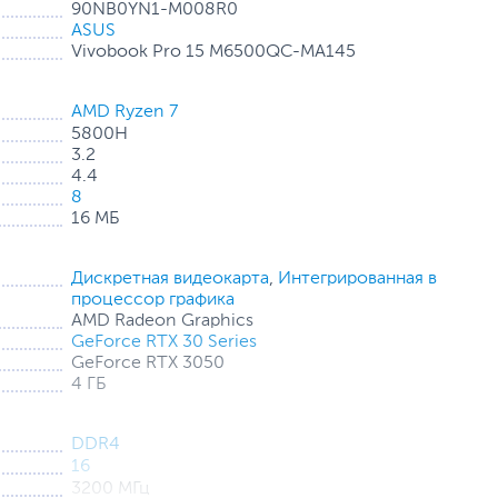
90NB0YN1-M008R0
-дисплеем: 15,6", 2,8K, 120
ASUS
Гц
Vivobook Pro 15 M6500QC-MA145
AMD Ryzen 7
ук, который выдает красочное изображение
5800H
тотой обновления 120 Гц. Современная
3.2
 AMD Ryzen 5000-й серии и видеокартой
4.4
8
 максимальной производительностью за счет
16 МБ
орной системы охлаждения.
Дискретная видеокарта
,
Интегрированная в
процессор графика
AMD Radeon Graphics
GeForce RTX 30 Series
GeForce RTX 3050
4 ГБ
DDR4
16
3200 МГц