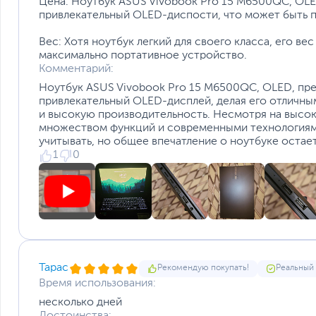
Цена: Ноутбук ASUS Vivobook Pro 15 M6500QC, OL
Комплект интерфейсов
привлекательный OLED-диспости, что может быть п
Вес: Хотя ноутбук легкий для своего класса, его ве
USB 3.2 Gen2 Type-C, HDMI 1.4, microSD
максимально портативное устройство.
Комментарий:
Ноутбук ASUS Vivobook Pro 15 M6500QC, OLED, пр
привлекательный OLED-дисплей, делая его отличны
и высокую производительность. Несмотря на высо
множеством функций и современными технологиями.
учитывать, но общее впечатление о ноутбуке оста
1
0
Тарас
Рекомендую покупать!
Реальный
Время использования:
несколько дней
Достоинства: