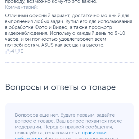
проводу, возможно кому-то это важно.
Комментарий:
Особенности
Подсветка клавиш
,
клавиатуры
Цифровой блок
Отличный офисный вариант, достаточно мощный для
выполнения любых задач. Купил его для использования
Особенности корпуса
Сверхтонкий корпус с
в обработке Фото и Видео, а также просмотр
металлической крышкой
видеонаблюдения. Использую каждый день по 8-10
часов, и он полностью удовлетворяет всем
Цвет, используемый в
Черный
потребностям. ASUS как всегда на высоте.
оформлении
4
0
Дополнительно
Раскрывается на 180°
Низкий уровень
излучаемого синего
света и подавление
мерцания экрана
Вопросы и ответы о товаре
подтверждается
сертификатом
эргономичности TÜV
Rheinland
Интеллектуальное
Вопросов еще нет, будьте первым, задайте
шумоподавление для
вопрос о товаре. Ваш вопрос появится после
качественной
модерации. Перед отправкой сообщения,
голосовой связи
пожалуйста, ознакомьтесь с
правилами
Огромный тачпад с