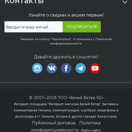
Контакты
Заводские данные
Срок гарантии (мес.)
12
Узнайте о скидках и акциях первым!
Ограничение
Условия указаны на
ПОДПИСАТЬСЯ
гарантийного срока
сайте производителя
Ссылка на сайт
asus.com
Нажимая на кнопку "Подписаться", я соглашаюсь с
Политикой
производителя
конфиденциальности
Если вы заметили ошибку или неточность в описании товара,
пожалуйста, выделите текст с ошибкой и нажмите Ctrl+Enter.
Давайте дружить в соцсетях!
Xарактеристики, комплект поставки и внешний вид данного товара
могут отличаться от указанных или могут быть изменены
производителем без отражения в каталоге интернет-магазина.
© 2007—
2026
ТОО «Белый Ветер KZ»
Интернет-площадка "Интернет-магазин Белый Ветер". Бытовая и
компьютерная техника, комплектующие, ноутбуки, смартфоны и
аксессуары в гг. Алматы, Астана и других городах Казахстана.
Публичный договор
Политика
конфиденциальности
Карта сайта