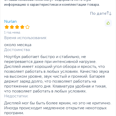
Диагональ экрана,
16
информацию о характеристиках и комплектации товара.
дюйм
Подавление роста бактерий на 99% – для защиты
По дате
вашего здоровья
Разрешение экрана
1920 x 1200
На поверхностях любого ноутбука находятся тысячи
Nurlan
Яркость экрана, кд/м2
300
потенциально опасных бактерий. Чтобы сделать
устройство более гигиеничным, оно обрабатывается
Поверхность экрана
1 год назад
Матовая
эксклюзивным защитным
Питание
Время использования:
покрытием Antimicrobial Guard, которое, согласно
около месяца
проведенным исследованиям, подавляет рост
Тип аккумулятора
Литий-ионный (Li-Ion),
Достоинства:
бактерий в 24-часовой период на 99%.
Несъемный
Защита Antimicrobial Guard поможет предотвратить
Ноутбук работает быстро и стабильно, не
передачу вредных микроорганизмов через контакт с
Емкость аккумулятора
42 Втч
перегревается даже при интенсивной нагрузке.
поверхностями ноутбука.*
Дисплей имеет хороший угол обзора и яркость, что
Адаптер питания
19 В, 65 Вт
позволяет работать в любых условиях. Качество звука
Интерфейсы
*Антибактериальное покрытие ASUS нанесено на те
на высоком уровне, звук чистый и громкий. Батарея
области ноутбука, к которым пользователь
держит заряд долго, что позволяет работать на
Разъемы
HDMI
,
вход
прикасается чаще всего, в том числе на область
протяжении целого дня. Клавиатура удобная и тихая,
микрофонный/выход для
корпуса под запястьями, на клавиатуру и тачпад.
что позволяет работать в любых условиях.
наушников
Недостатки:
(комбинированный)
Дисплей мог бы быть более ярким, но это не критично.
Количество разъемов
1
Иногда происходит медленное открытие некоторых
USB 2.0
программ.