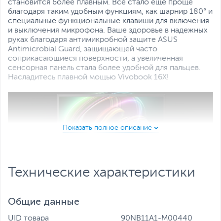
Все характеристики
становится более плавным. Все стало еще проще
благодаря таким удобным функциям, как шарнир 180° и
специальные функциональные клавиши для включения
и выключения микрофона. Ваше здоровье в надежных
руках благодаря антимикробной защите ASUS
Antimicrobial Guard, защищающей часто
соприкасающиеся поверхности, а увеличенная
сенсорная панель стала более удобной для пальцев.
Насладитесь плавной мощью Vivobook 16X!
Технические характеристики
Общие данные
Ноутбук для общения
UID товара
90NB11A1-M00440
Крышку ноутбука можно раскрывать на 180°, кладя ее