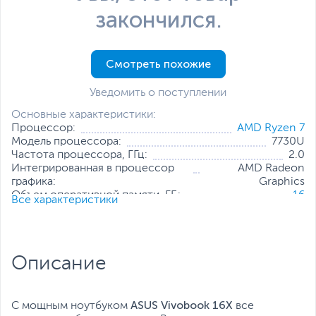
закончился.
Смотреть похожие
Уведомить о поступлении
Основные характеристики:
Процессор:
AMD Ryzen 7
Модель процессора:
7730U
Частота процессора, ГГц:
2.0
Интегрированная в процессор
AMD Radeon
графика:
Graphics
Объем оперативной памяти, ГБ:
16
Все характеристики
Конфигурация оперативной
8 ГБ + 8 ГБ (распаяно на
памяти:
плате)
Количество слотов оперативной
1
памяти:
Описание
Твердотельный накопитель:
512 ГБ
Диагональ экрана, дюйм:
16
Разрешение экрана:
1920 x 1200
Операционная система:
Отсутствует
ASUS Vivobook 16X
С мощным ноутбуком
все