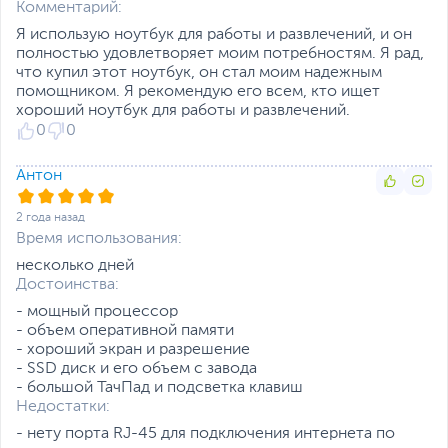
Комментарий:
Количество разъемов
2
Я использую ноутбук для работы и развлечений, и он
USB 3.0/ USB 3.2 Gen
полностью удовлетворяет моим потребностям. Я рад,
1
что купил этот ноутбук, он стал моим надежным
Количество разъемов
1
помощником. Я рекомендую его всем, кто ищет
USB Type-C
хороший ноутбук для работы и развлечений.
0
0
USB Type-C Power
Да
Delivery
Сетевые подключения
Антон
Средства
Wi-Fi (802.11ac)
,
2 года назад
коммуникации
Bluetooth
Время использования:
Версия Bluetooth
5.1
несколько дней
Функции и особенности
Достоинства:
- мощный процессор
Мультимедиа
Веб-камера, Динамики,
- объем оперативной памяти
Микрофон
- хороший экран и разрешение
- SSD диск и его объем с завода
Материалы отделки
Пластик, Металл
- большой ТачПад и подсветка клавиш
Особенности веб-
Физическая шторка на
Недостатки:
камеры
камере, Разрешение
- нету порта RJ-45 для подключения интернета по
720p HD