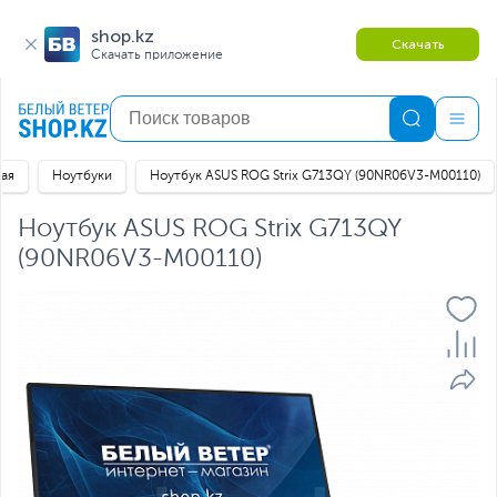
shop.kz
Скачать
Скачать приложение
ная
Ноутбуки
Ноутбук ASUS ROG Strix G713QY (90NR06V3-M00110)
Ноутбук ASUS ROG Strix G713QY
(90NR06V3-M00110)