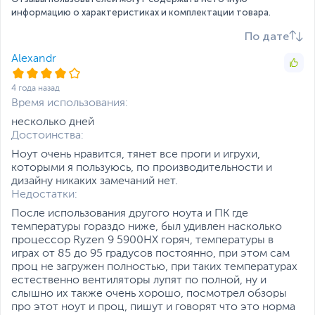
направленных непосредственно на пользователя. При
накопитель
информацию о характеристиках и комплектации товара.
подключении наушников она создаст фантастический
Слот M.2 для SSD
с интерфейсом PCIe
эффект 5.1.2-канального звучания на базе технологии
По дате
(накопитель установлен),
Dolby Atmos и позволит полностью погрузиться в то,
с интерфейсом PCIe
что происходит на экране. Для повышения качества
Alexandr
(cвободный)
голосовой связи служит технология двухстороннего
интеллектуального шумоподавления.
4 года назад
SSD M.2
Примечание
Купите
-
Время использования:
установим бесплатно!
несколько дней
Жесткий диск
HDD нет
Достоинства:
Экран
Ноут очень нравится, тянет все проги и игрухи,
Диагональ экрана,
17.3
которыми я пользуюсь, по производительности и
дюйм
дизайну никаких замечаний нет.
Недостатки:
Разрешение экрана
2560 x 1440
После использования другого ноута и ПК где
температуры гораздо ниже, был удивлен насколько
Поверхность экрана
Матовая
Питание
процессор Ryzen 9 5900HX горяч, температуры в
играх от 85 до 95 градусов постоянно, при этом сам
Энергия на весь день
Тип аккумулятора
Несъемный
проц не загружен полностью, при таких температурах
За длительное время автономной работы ноутбука
естественно вентиляторы лупят по полной, ну и
отвечает аккумулятор емкостью 90 Вт·ч. Когда же тот
Емкость аккумулятора
90 Втч
слышно их также очень хорошо, посмотрел обзоры
истощится, подзарядка будет возможна не только от
про этот ноут и проц, пишут и говорят что это норма
электрической розетки, но и от совместимых внешних
Адаптер питания
20 В, 280 Вт