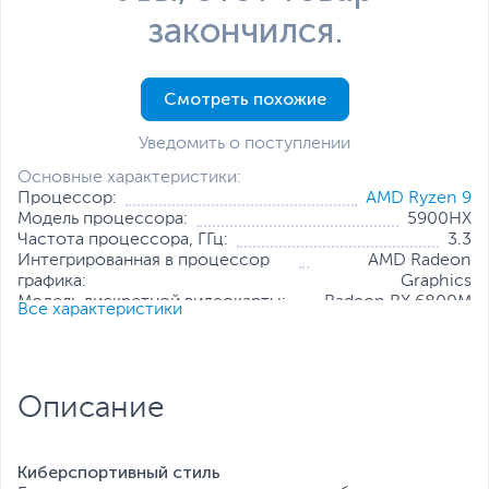
закончился.
Смотреть похожие
Уведомить о поступлении
Основные характеристики:
Процессор:
AMD Ryzen 9
Модель процессора:
5900HX
Частота процессора, ГГц:
3.3
Интегрированная в процессор
AMD Radeon
графика:
Graphics
Модель дискретной видеокарты:
Radeon RX 6800M
Все характеристики
Объем оперативной памяти, ГБ:
16
Конфигурация оперативной памяти:
2 х 8 ГБ
Количество слотов оперативной
2
памяти:
Описание
Твердотельный накопитель:
1 ТБ
Диагональ экрана, дюйм:
17.3
Разрешение экрана:
2560 x 1440
Киберспортивный стиль
Все характеристики