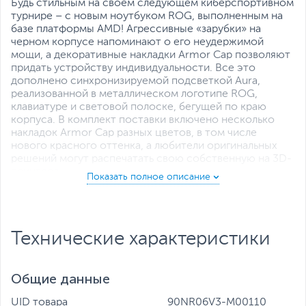
Будь стильным на своем следующем киберспортивном
турнире – с новым ноутбуком ROG, выполненным на
базе платформы AMD! Агрессивные «зарубки» на
черном корпусе напоминают о его неудержимой
мощи, а декоративные накладки Armor Cap позволяют
придать устройству индивидуальности. Все это
дополнено синхронизируемой подсветкой Aura,
реализованной в металлическом логотипе ROG,
клавиатуре и световой полоске, бегущей по краю
корпуса. В комплект поставки включено несколько
накладок Armor Cap разных цветов, в том числе
нового красного оттенка, а любители оригинальных
решений могут распечатать свою собственную на 3D-
принтере.
Технические характеристики
Общие данные
UID товара
90NR06V3-M00110