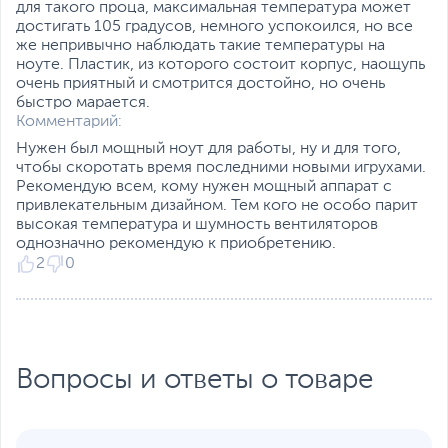
для такого проца, максимальная температура может
аккумуляторов через разъем USB-C.
Интерфейсы
достигать 105 градусов, немного успокоился, но все
же непривычно наблюдать такие температуры на
Разъемы
HDMI
,
RJ-45
,
вход
ноуте. Пластик, из которого состоит корпус, наощупь
микрофонный/выход для
очень приятный и смотрится достойно, но очень
наушников
быстро марается.
(комбинированный)
Комментарий:
Количество разъемов
3
Нужен был мощный ноут для работы, ну и для того,
USB 3.0/ USB 3.2 Gen
чтобы скоротать время последними новыми игрухами.
1
Рекомендую всем, кому нужен мощный аппарат с
привлекательным дизайном. Тем кого не особо парит
Количество разъемов
1
высокая температура и шумность вентиляторов
USB Type-C
однозначно рекомендую к приобретению.
Бить точно в цель!
2
0
USB Type-C Power
Да
Долговечная и высокоточная клавиатура, выполненная
Delivery
в стиле обычных внешних моделей, обладает
Сетевые подключения
оптимизированной раскладкой, предлагает пять
горячих клавиш для часто используемых функций и
Средства
Gigabit Ethernet (1000
снабжена красочной четырехзонной подсветкой.
коммуникации
Мбит/с)
,
Wi-Fi (802.11ax)
,
Ресурс переключателей клавиш составляет более 20
Вопросы и ответы о товаре
Bluetooth
миллионов нажатий.
Версия Bluetooth
5.1
Функции и особенности