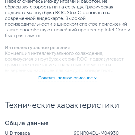
Переключайтесь между играми и работой, не
сбрасывая скорость ни на секунду. Графическая
подсистема ноутбука ROG Strix G основана на
современной видеокарте. Высокой
производительности в широком спектре приложений
также способствуют новейший процессор Intel Core и
быстрая память.
Интеллектуальное решение
Концепция интеллектуального охлаждения,
реализуемая в ноутбуках серии ROG, подразумевает
грамотное сочетание аппаратных элементов и
выверенных настроек для каждого конкретного
корпуса и конфигурации.
Так, 83-лопастные вентиляторы генерируют мощный
воздушный поток в корпусе модели ROG Strix G,
ультратонкие ребра радиаторов увеличивают общую
Технические характеристики
поверхность теплообмена, а система самоочистки
предотвращает падение эффективности охлаждения,
которое могло бы случиться из-за накопления пыли.
Общие данные
Ярче, чем когда либо
UID товара
90NR04D1-M04930
Приглушите свет – и ноутбук ROG Strix G станет