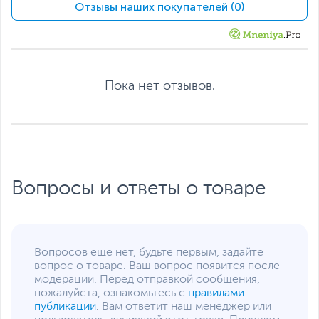
Твердотельный
512 ГБ
Отзывы наших покупателей (0)
накопитель
Слот M.2 для SSD
с интерфейсом PCIe
(накопитель установлен)
Жесткий диск
HDD нет
Пока нет отзывов.
Экран
Диагональ экрана,
15.6
дюйм
Разрешение экрана
1920 x 1080
Поверхность экрана
Матовая
Вопросы и ответы о товаре
Питание
Тип аккумулятора
Несъемный
Емкость аккумулятора
66 Втч
Вопросов еще нет, будьте первым, задайте
Адаптер питания
вопрос о товаре. Ваш вопрос появится после
19.5 В, 230 Вт
Интерфейсы
модерации. Перед отправкой сообщения,
пожалуйста, ознакомьтесь с
правилами
Разъемы
HDMI
,
RJ-45
,
вход
публикации
. Вам ответит наш менеджер или
микрофонный/выход для