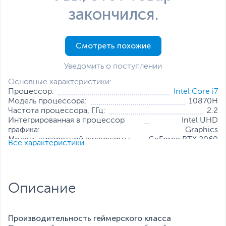
закончился.
Смотреть похожие
Уведомить о поступлении
Основные характеристики:
Процессор:
Intel Core i7
Модель процессора:
10870H
Частота процессора, ГГц:
2.2
Интегрированная в процессор
Intel UHD
графика:
Graphics
Модель дискретной видеокарты:
GeForce RTX 2060
Все характеристики
Объем оперативной памяти, ГБ:
16
Конфигурация оперативной памяти:
2 х 8 ГБ
Количество слотов оперативной
2
памяти:
Описание
Твердотельный накопитель:
512 ГБ
Диагональ экрана, дюйм:
15.6
Разрешение экрана:
1920 x 1080
Производительность геймерского класса
Все характеристики