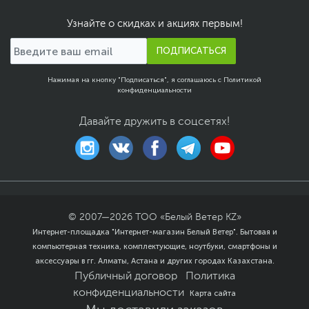
клавиатуры
Узнайте о скидках и акциях первым!
Особенности корпуса
Рельефный пластик,
встроенная световая
полоска в основании
ПОДПИСАТЬСЯ
Цвет, используемый в
Черный
Нажимая на кнопку "Подписаться", я соглашаюсь с
Политикой
оформлении
конфиденциальности
Дополнительно
Два динамика
Давайте дружить в соцсетях!
мощностью 2 x 1.5 Вт
Встроенный массив
микрофонов
Узкая экранная рамка
Эффективная система
охлаждения
Мощное и чистое
звучание динамиков
© 2007—
2026
ТОО «Белый Ветер KZ»
Возможность установки
Интернет-площадка "Интернет-магазин Белый Ветер". Бытовая и
до 2-х дополнительных
компьютерная техника, комплектующие, ноутбуки, смартфоны и
накопителей SSD форм-
аксессуары в гг. Алматы, Астана и других городах Казахстана.
фактора M2 2280
Операционная система
Публичный договор
Политика
конфиденциальности
Карта сайта
Операционная
Отсутствует