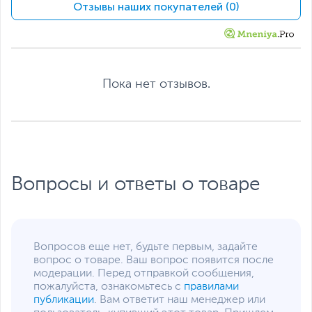
Жесткий диск
HDD нет
Отзывы наших покупателей (0)
Экран
Диагональ экрана,
14
дюйм
Разрешение экрана
1920 x 1080
Пока нет отзывов.
Яркость экрана, кд/м2
250
Поверхность экрана
Матовая
Питание
Тип аккумулятора
Литий-ионный (Li-Ion),
Несъемный
Вопросы и ответы о товаре
Емкость аккумулятора
42 Втч
Адаптер питания
20 В, 65 Вт
Интерфейсы
Вопросов еще нет, будьте первым, задайте
вопрос о товаре. Ваш вопрос появится после
Разъемы
HDMI
,
RJ-45
,
вход
модерации. Перед отправкой сообщения,
микрофонный/выход для
пожалуйста, ознакомьтесь с
правилами
наушников
публикации
. Вам ответит наш менеджер или
(комбинированный)