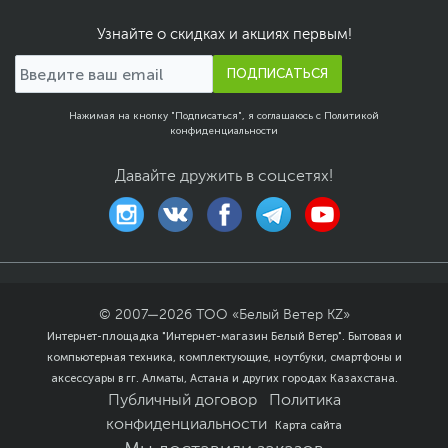
Безопасность
Слот замка Kensington
Узнайте о скидках и акциях первым!
Nano
ПОДПИСАТЬСЯ
Особенности веб-
Физическая шторка на
камеры
камере, Разрешение
Нажимая на кнопку "Подписаться", я соглашаюсь с
720p HD
Политикой
конфиденциальности
Особенности
Влагостойкость
,
клавиатуры
Казахская раскладка
Давайте дружить в соцсетях!
Цвет, используемый в
Темно-синий
,
Черный
оформлении
Дополнительно
Средства защиты
корпоративного уровня
Раскрывается на 180
градусов
© 2007—
2026
ТОО «Белый Ветер KZ»
Клавиатура с ходом
Интернет-площадка "Интернет-магазин Белый Ветер". Бытовая и
клавиш 1.4 мм
компьютерная техника, комплектующие, ноутбуки, смартфоны и
Дисплей NanoEdge
аксессуары в гг. Алматы, Астана и других городах Казахстана.
обладает тонкой рамкой
Публичный договор
Политика
с трех сторон
Операционная система
конфиденциальности
Карта сайта