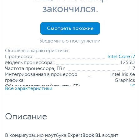
закончился.
Смотреть похожие
Уведомить о поступлении
Основные характеристики:
Процессор:
Intel Core i7
Модель процессора:
1255U
Частота процессора, ГГц:
1.7
Интегрированная в процессор
Intel Iris Xe
графика:
Graphics
Объем оперативной памяти, ГБ:
16
Все характеристики
Конфигурация оперативной
16 ГБ (распаяно на
памяти:
плате)
Количество слотов оперативной
1
памяти:
Описание
Твердотельный накопитель:
512 ГБ
Диагональ экрана, дюйм:
14
Разрешение экрана:
1920 x 1080
Операционная система:
Windows 11 Pro (x64)
ExpertBook B
1
В конфигурацию ноутбука
входит