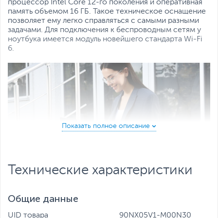
Все характеристики
процессор Intel Core 12-го поколения и оперативная
память объемом 16 ГБ. Такое техническое оснащение
позволяет ему легко справляться с самыми разными
задачами. Для подключения к беспроводным сетям у
ноутбука имеется модуль новейшего стандарта Wi-Fi
6.
Технические характеристики
Общие данные
Максимальная мобильность
UID товара
90NX05V1-M00N30
Ноутбук ExpertBook B1 выполнен в тонком корпусе