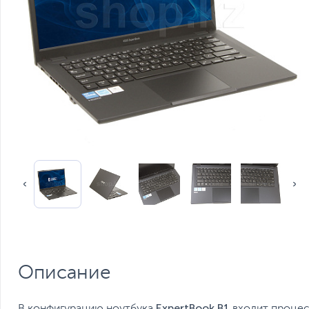
Описание
ExpertBook B
1
В конфигурацию ноутбука
входит процесс