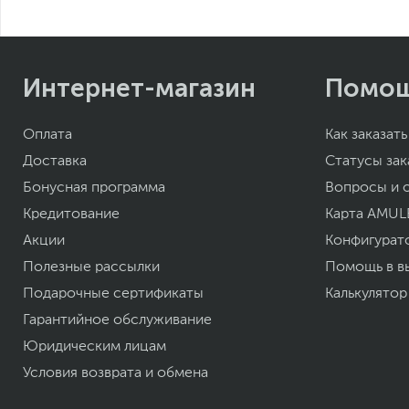
Размеры (Ш х В х Г)
Вес, кг
Размеры упаковки (Ш х В х Г)
Вес с упаковкой
Заводские данные
Интернет-магазин
Помо
Срок гарантии (мес.)
Ограничение гарантийного срока
Оплата
Как заказать
Ссылка на сайт производителя
Если вы заметили ошибку или неточность в описании товара, пожал
Доставка
Статусы зак
Xарактеристики, комплект поставки и внешний вид данного товар
Бонусная программа
Вопросы и 
без отражения в каталоге интернет-магазина.
Кредитование
Карта AMUL
Акции
Конфигурат
Полезные рассылки
Помощь в в
Подарочные сертификаты
Калькулятор
Гарантийное обслуживание
Юридическим лицам
Условия возврата и обмена