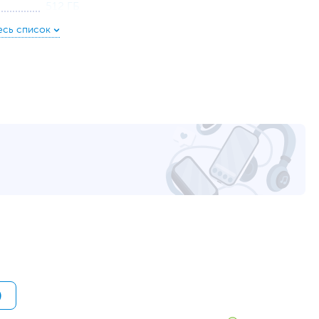
512 ГБ
с интерфейсом PCIe (накопитель установлен)
HDD нет
14
1920 x 1080
250
Матовая
Литий-ионный (Li-Ion), Несъемный
42 Втч
20 В, 65 Вт
HDMI
,
RJ-45
,
вход микрофонный/выход для
наушников (комбинированный)
1
1
2
Да
)