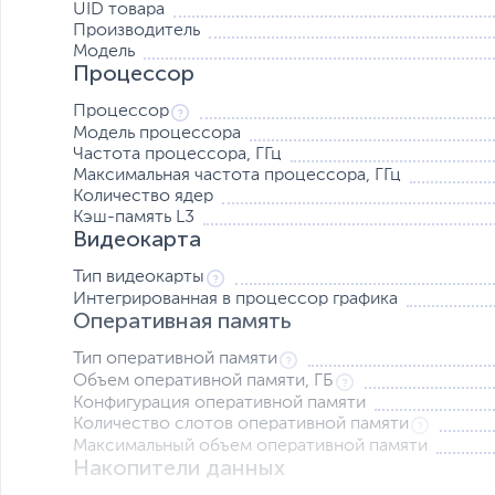
UID товара
Производитель
Модель
Процессор
Процессор
Модель процессора
Частота процессора, ГГц
Максимальная частота процессора, ГГц
Максимальная мобильность
Количество ядер
Кэш-память L3
Ноутбук ExpertBook B1 выполнен в тонком корпусе весо
Видеокарта
собой в дорогу.
Тип видеокарты
Тонкорамочный дисплей
Интегрированная в процессор графика
С трех сторон дисплей NanoEdge обладает исчезающе 
Оперативная память
отвлекаться от изображения. Относительная площадь э
Тип оперативной памяти
Безупречное качество изготовления
Объем оперативной памяти, ГБ
Ноутбук ExpertBook B1 легко справится с превратност
Конфигурация оперативной памяти
требованиям американского военно-промышленного ст
Количество слотов оперативной памяти
внутренние тесты ASUS, включая испытания на удары и 
Максимальный объем оперативной памяти
Владелец такого устройства может быть полностью уве
Накопители данных