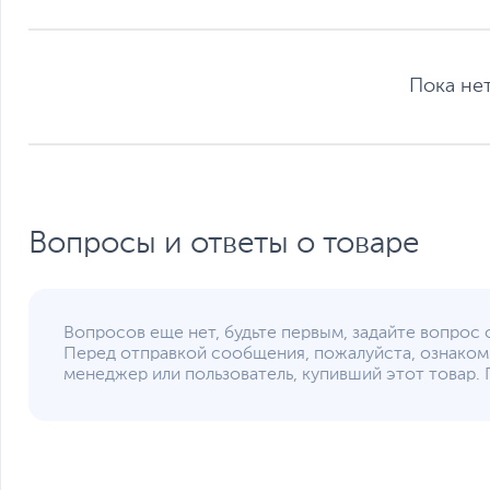
Средства коммуникации
Версия Bluetooth
Функции и особенности
Пока нет
Мультимедиа
Материалы отделки
Безопасность
Особенности веб-камеры
Особенности клавиатуры
Вопросы и ответы о товаре
Цвет, используемый в оформлении
Дополнительно
Вопросов еще нет, будьте первым, задайте вопрос 
Перед отправкой сообщения, пожалуйста, ознаком
Операционная система
менеджер или пользователь, купивший этот товар. 
Операционная система
Внимание
Размеры и вес