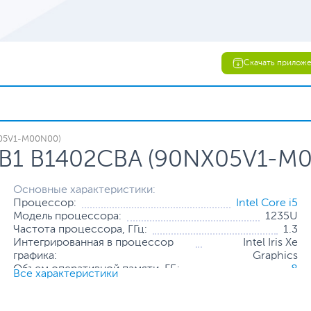
Скачать прилож
X05V1-M00N00)
 B1 B1402CBA (90NX05V1-M
Основные характеристики:
Процессор:
Intel Core i5
Модель процессора:
1235U
Частота процессора, ГГц:
1.3
Интегрированная в процессор
Intel Iris Xe
графика:
Graphics
Объем оперативной памяти, ГБ:
8
Все характеристики
Конфигурация оперативной
8 ГБ (распаяно на
памяти:
плате)
Количество слотов оперативной
1