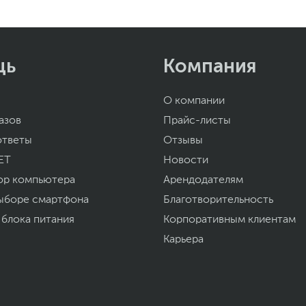
32.6 x 21.4 x 2.5 см
1.5
44 х 29 х 6.5 см
2.4 кг
щь
Компания
12
Условия указаны на сайте производителя
О компании
asus.com
уйста, выделите текст с ошибкой и нажмите Ctrl+Enter.
азов
Прайс-листы
а могут отличаться от указанных или могут быть изменены производителем
ответы
Отзывы
ET
Новости
ор компьютера
Арендодателям
ыборе смартфона
Благотворительность
 блока питания
Корпоративным клиентам
Карьера