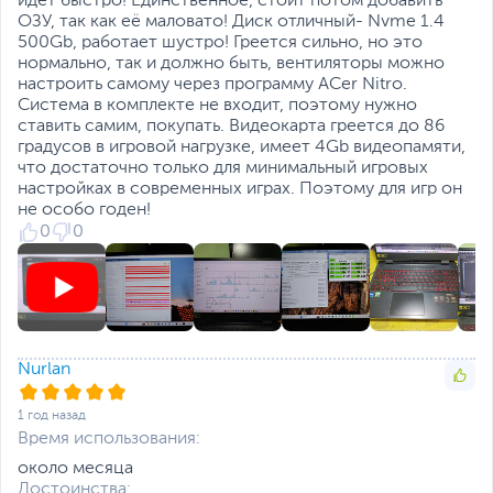
идёт быстро! Единственное, стоит потом добавить
обновления экрана, Гц
устройств, включая HDMI 2.1, Intel Thunderbolt 4 и
ОЗУ, так как её маловато! Диск отличный- Nvme 1.4
новейший стандарт USB 3.2 с поддержкой 1-го и 2-го
500Gb, работает шустро! Греется сильно, но это
Поверхность экрана
Матовая
поколений.
нормально, так и должно быть, вентиляторы можно
Питание
настроить самому через программу ACer Nitro.
Система в комплекте не входит, поэтому нужно
Тип аккумулятора
Литий-ионный (Li-Ion),
ставить самим, покупать. Видеокарта греется до 86
Несъемный
градусов в игровой нагрузке, имеет 4Gb видеопамяти,
Емкость аккумулятора
что достаточно только для минимальный игровых
57 Втч
настройках в современных играх. Поэтому для игр он
Адаптер питания
19.5 В, 180 Вт
не особо годен!
Интерфейсы
0
0
Разъемы
HDMI
,
Thunderbolt 4
,
RJ-
45
,
вход микрофонный/
выход для наушников
(комбинированный)
Количество разъемов
1
Nurlan
USB 3.0/ USB 3.2 Gen
1
1 год назад
Время использования:
Количество разъемов
2
USB 3.1 Gen 2 / USB 3.2
около месяца
Gen 2
Достоинства: