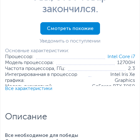
закончился.
Смотреть похожие
Уведомить о поступлении
Основные характеристики:
Процессор:
Intel Core i7
Модель процессора:
12700H
Частота процессора, ГГц:
2.3
Интегрированная в процессор
Intel Iris Xe
графика:
Graphics
Модель дискретной
GeForce RTX 3050
Все характеристики
видеокарты:
Ti
Объем оперативной памяти, ГБ:
16
Конфигурация оперативной памяти:
2 х 8 ГБ
Количество слотов оперативной
2
Описание
памяти:
Твердотельный накопитель:
512 ГБ
Диагональ экрана, дюйм:
15.6
Разрешение экрана:
1920 x 1080
Все необходимое для победы