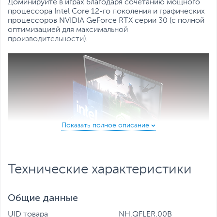
Все характеристики
Доминируйте в играх благодаря сочетанию мощного
процессора Intel Core 12-го поколения и графических
процессоров NVIDIA GeForce RTX серии 30 (с полной
оптимизацией для максимальной
производительности).
Технические характеристики
Общие данные
Создан для нового поколения игр
UID товара
NH.QFLER.00B