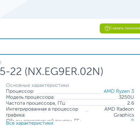
Скачать прилож
)
15-22 (NX.EG9ER.02N)
Основные характеристики:
Процессор:
AMD Ryzen 3
Модель процессора:
3250U
Частота процессора, ГГц:
2.6
Интегрированная в процессор
AMD Radeon
графика:
Graphics
Объем оперативной памяти, ГБ:
8
Все характеристики
Конфигурация оперативной
8 ГБ (распаяно на
памяти:
плате)
Количество слотов оперативной
1