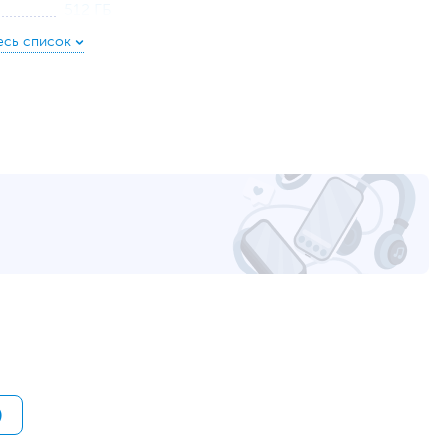
512 ГБ
с интерфейсом PCIe (накопитель установлен)
HDD нет
15.6
IPS
1920 x 1080
60
Матовая
Литий-ионный (Li-Ion), Несъемный
36 Втч
9
19 В, 45 Вт
HDMI
,
RJ-45
,
вход микрофонный/выход для
наушников (комбинированный)
1
2
)