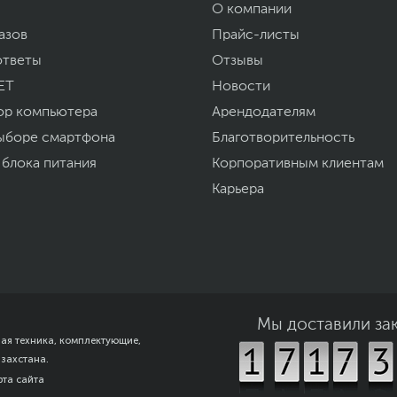
1.6
О компании
49.5 x 30.5 x 6.5 см
азов
Прайс-листы
2.6 кг
ответы
Отзывы
12
ET
Новости
www.acer.ru
ор компьютера
Арендодателям
уйста, выделите текст с ошибкой и нажмите Ctrl+Enter.
а могут отличаться от указанных или могут быть изменены производителем
ыборе смартфона
Благотворительность
 блока питания
Корпоративным клиентам
Карьера
Мы доставили за
ная техника, комплектующие,
азахстана.
рта сайта