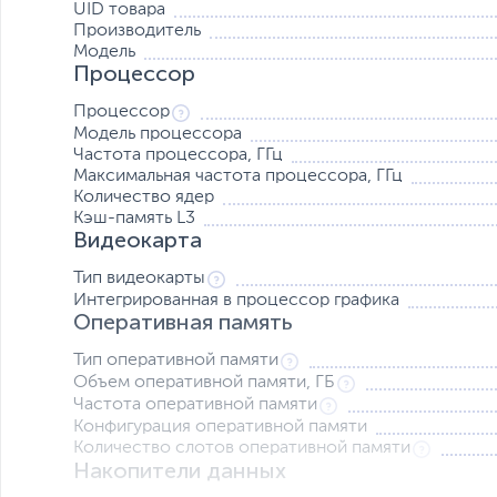
UID товара
Производитель
Модель
Процессор
Процессор
Модель процессора
Невероятное быстродействие
Частота процессора, ГГц
Работайте быстро и эффективно в режиме многозадач
Максимальная частота процессора, ГГц
видеокарте AMD Radeon и памяти DDR4.
Количество ядер
Кэш-память L3
Потрясающее изображение
Видеокарта
Дисплей FHD с диагональю 15.6 дюймов и узкой рамко
и корпуса. Кроме того, технология ComfyView уменьшае
Тип видеокарты
обеспечивая более комфортный просмотр изображения
Интегрированная в процессор графика
Оперативная память
Превосходное качество видеосвязи
Тип оперативной памяти
Работать из дома удобно как никогда. Благодаря проду
технологией MU-MIMO обеспечивается надежный сигн
Объем оперативной памяти, ГБ
цифровая веб-камера, микрофон и два встроенных сте
Частота оперативной памяти
изображения.
Конфигурация оперативной памяти
Количество слотов оперативной памяти
Накопители данных