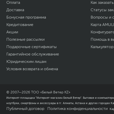
Вес, кг
Оплата
Как заказать
Размеры упаковки (Ш х В х Г)
Доставка
Статусы зак
Вес с упаковкой
Заводские данные
Бонусная программа
Вопросы и 
Срок гарантии (мес.)
Кредитование
Карта AMUL
Ссылка на сайт производителя
Акции
Конфигурат
Если вы заметили ошибку или неточность в описании товара, пожал
Xарактеристики, комплект поставки и внешний вид данного товар
Полезные рассылки
Помощь в в
без отражения в каталоге интернет-магазина.
Подарочные сертификаты
Калькулятор
Гарантийное обслуживание
Юридическим лицам
Условия возврата и обмена
© 2007—
2026
ТОО «Белый Ветер KZ»
Интернет-площадка "Интернет-магазин Белый Ветер". Бытовая и компьютер
ноутбуки, смартфоны и аксессуары в гг. Алматы, Астана и других городах К
Публичный договор
Политика конфиденциальности
Ка