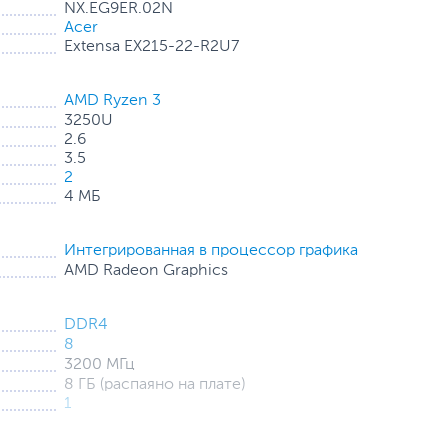
NX.EG9ER.02N
Acer
Extensa EX215-22-R2U7
AMD Ryzen 3
3250U
2.6
ности благодаря мощному процессору AMD Ryzen,
3.5
2
4 МБ
й создает более высокое соотношение размеров экрана
т блики за счет ограничения отраженного света,
Интегрированная в процессор графика
 на экране.
AMD Radeon Graphics
DDR4
манному расположению антенны Wi-Fi 5 (802.11ac) с
ал беспроводного подключения. Оптимизированная
8
реодинамика создают превосходное качество звука и
3200 МГц
8 ГБ (распаяно на плате)
1