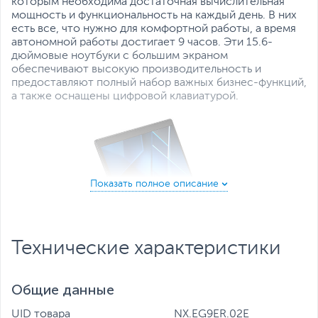
которым необходима достаточная вычислительная
Все характеристики
мощность и функциональность на каждый день. В них
есть все, что нужно для комфортной работы, а время
автономной работы достигает 9 часов. Эти 15.6-
дюймовые ноутбуки с большим экраном
обеспечивают высокую производительность и
предоставляют полный набор важных бизнес-функций,
а также оснащены цифровой клавиатурой.
Технические характеристики
Общие данные
Невероятное быстродействие
UID товара
NX.EG9ER.02E