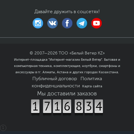
Количество слотов
2 слота x1
,
1 слот x16
PCI Express
Давайте дружить в соцсетях!
Стандарт PCI Express
4.0
Режимы работы
1 х слот PCI-E 4.0 x16,
слотов PCI Express
режим работы x16
Интерфейс
SATA3, 2x PCI Express 4.0
подключения SSD
х4
© 2007—
2026
ТОО «Белый Ветер KZ»
Питание
Интернет-площадка "Интернет-магазин Белый Ветер". Бытовая и
компьютерная техника, комплектующие, ноутбуки, смартфоны и
Коннекторы питания
8-pin, 24-pin
Особенности
аксессуары в гг. Алматы, Астана и других городах Казахстана.
Публичный договор
Политика
Особенности
Разъем для подключения
конфиденциальности
Карта сайта
подсветки
LED лент
Мы доставили заказов
Встроенные кнопки
Кнопка перезагрузки на
плате, Кнопка Q-Flash
Plus на плате
BIOS
256 Мб, AMI BIOS, UEFI
BIOS
1