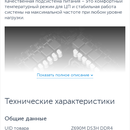
Качественная подсистема питания – это комфортный
температурный режим для ЦП и стабильная работа
системы на максимальной частоте при любом уровне
нагрузки.
Технические характеристики
Радиаторы Thermal Guard
Продолжительность срока службы M.2 SSD-
накопителей зависит от надлежащего охлаждения.
Общие данные
Своевременно и эффективно рассеивая тепло,
фирменные радиаторы Thermal Guard в составе
UID товара
Z690M DS3H DDR4
материнских плат Gigabyte не допускают падения