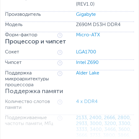
(REV1.0)
производительности M.2-накопителей вследствие
перегрева микросхем флэш-памяти.
Производитель
Gigabyte
Модель
Z690M DS3H DDR4
Форм-фактор
Micro-ATX
Процессор и чипсет
Сокет
LGA1700
Чипсет
Intel Z690
Поддержка
Alder Lake
микроархитектуры
процессора
Поддержка памяти
Количество слотов
4 x DDR4
памяти
High-End аудиоконденсаторы
Поддерживаемые
2133
,
2400
,
2666
,
2800
,
На материнских платах Gigabyte устанавливаются
частоты памяти, МГц
2933
,
3000
,
3200
,
3300
,
аудиоконденсаторы high-end класса. Такие
3333
,
3400
,
3466
,
3600
,
компоненты позволяют с высокой достоверностью
3666
,
3733
,
3800
,
3866
,