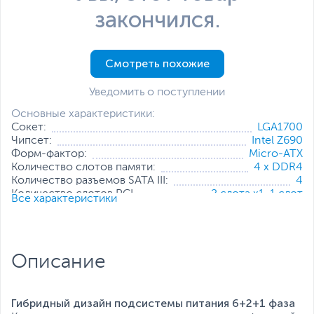
закончился.
Смотреть похожие
Уведомить о поступлении
Основные характеристики:
Сокет:
LGA1700
Чипсет:
Intel Z690
Форм-фактор:
Micro-ATX
Количество слотов памяти:
4 x DDR4
Количество разъемов SATA III:
4
Количество слотов PCI
2 слота x1
,
1 слот
Все характеристики
Express:
x16
Коннекторы питания:
8-pin, 24-pin
Все характеристики
Описание
Гибридный дизайн подсистемы питания 6+2+1 фаза