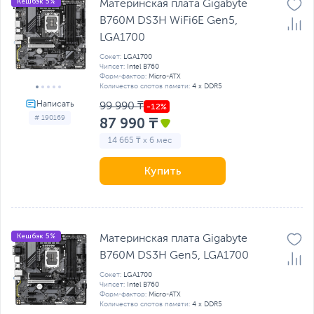
Кешбэк 5%
Материнская плата Gigabyte
B760M DS3H WiFi6E Gen5,
LGA1700
Сокет:
LGA1700
Чипсет:
Intel B760
Форм-фактор:
Micro-ATX
Количество слотов памяти:
4 x DDR5
99 990 ₸
# 190169
87 990 ₸
14 665 ₸ x 6 мес
Купить
Кешбэк 5%
Материнская плата Gigabyte
B760M DS3H Gen5, LGA1700
Сокет:
LGA1700
Чипсет:
Intel B760
Форм-фактор:
Micro-ATX
Количество слотов памяти:
4 x DDR5