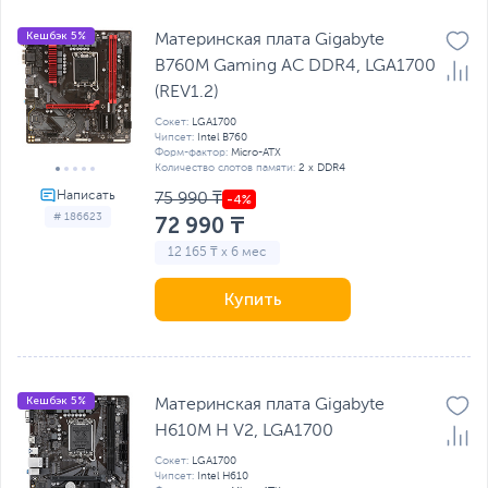
Кешбэк 5%
Материнская плата Gigabyte
B760M Gaming AC DDR4, LGA1700
(REV1.2)
Сокет:
LGA1700
Чипсет:
Intel B760
Форм-фактор:
Micro-ATX
Количество слотов памяти:
2 x DDR4
75 990 ₸
# 186623
72 990 ₸
12 165 ₸ x 6 мес
Купить
Кешбэк 5%
Материнская плата Gigabyte
H610M H V2, LGA1700
Сокет:
LGA1700
Чипсет:
Intel H610