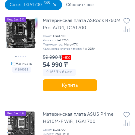
365
Сокет: LGA1700
Сбросить все
Кешбэк 5%
Материнская плата ASRock B760M
Pro-A/D4, LGA1700
Сокет:
LGA1700
Чипсет:
Intel B760
Форм-фактор:
Micro-ATX
Количество слотов памяти:
4 x DDR4
59 990 ₸
54 990 ₸
# 196088
9 165 ₸ x 6 мес
Купить
Кешбэк 5%
Материнская плата ASUS Prime
H610M-F WiFi, LGA1700
Сокет:
LGA1700
Чипсет:
Intel H610