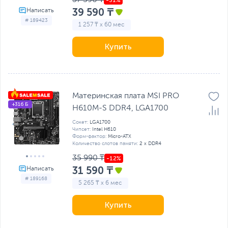
39 590 ₸
# 189423
1 257 ₸ x 60 мес
Купить
Материнская плата MSI PRO
+316 Б
H610M-S DDR4, LGA1700
Сокет:
LGA1700
Чипсет:
Intel H610
Форм-фактор:
Micro-ATX
Количество слотов памяти:
2 x DDR4
35 990 ₸
31 590 ₸
# 189168
5 265 ₸ x 6 мес
Купить