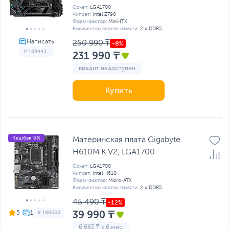
Сокет:
LGA1700
Чипсет:
Intel Z790
Форм-фактор:
Mini-ITX
Количество слотов памяти:
2 x DDR5
250 990 ₸
# 169443...
231 990 ₸
кредит недоступен
Купить
Кешбэк 5%
Материнская плата Gigabyte
H610M K V2, LGA1700
Сокет:
LGA1700
Чипсет:
Intel H610
Форм-фактор:
Micro-ATX
Количество слотов памяти:
2 x DDR5
45 490 ₸
39 990 ₸
5
# 188330
6 665 ₸ x 6 мес