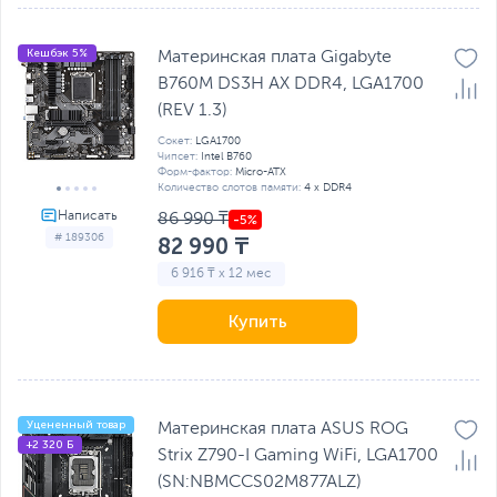
Кешбэк 5%
Материнская плата Gigabyte
B760M DS3H AX DDR4, LGA1700
(REV 1.3)
Сокет:
LGA1700
Чипсет:
Intel B760
Форм-фактор:
Micro-ATX
Количество слотов памяти:
4 x DDR4
86 990 ₸
# 189306
82 990 ₸
6 916 ₸ x 12 мес
Купить
Уцененный товар
Материнская плата ASUS ROG
+2 320 Б
Strix Z790-I Gaming WiFi, LGA1700
(SN:NBMCCS02M877ALZ)