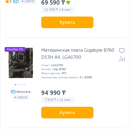
69 590 ₸
5
# 186670
11 598 ₸ x 6 мес
Купить
Кешбэк 5%
Материнская плата Gigabyte B760
DS3H AX, LGA1700
Сокет:
LGA1700
Чипсет:
Intel B760
Форм-фактор:
ATX
Количество слотов памяти:
4 x DDR5
94 990 ₸
# 186609
7 916 ₸ x 12 мес
Купить