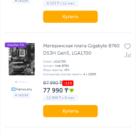
# 190164
8 333 ₸ x 12 мес
Купить
Кешбэк 5%
Материнская плата Gigabyte B760
DS3H Gen5, LGA1700
Сокет:
LGA1700
Чипсет:
Intel B760
Форм-фактор:
ATX
Количество слотов памяти:
4 x DDR5
87 990 ₸
77 990 ₸
# 190166
12 998 ₸ x 6 мес
Купить