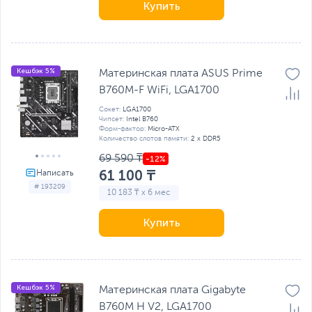
Купить
Кешбэк 5%
Материнская плата ASUS Prime
B760M-F WiFi, LGA1700
Сокет:
LGA1700
Чипсет:
Intel B760
Форм-фактор:
Micro-ATX
Количество слотов памяти:
2 x DDR5
69 590 ₸
61 100 ₸
# 193209
10 183 ₸ x 6 мес
Купить
Кешбэк 5%
Материнская плата Gigabyte
B760M H V2, LGA1700