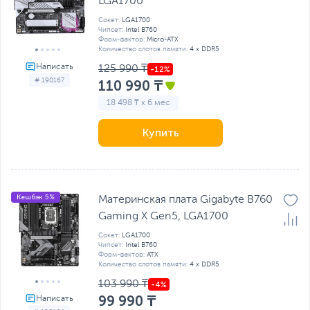
LGA1700
Сокет:
LGA1700
Чипсет:
Intel B760
Форм-фактор:
Micro-ATX
Количество слотов памяти:
4 x DDR5
125 990 ₸
# 190167
110 990 ₸
18 498 ₸ x 6 мес
Купить
Кешбэк 5%
Материнская плата Gigabyte B760
Gaming X Gen5, LGA1700
Сокет:
LGA1700
Чипсет:
Intel B760
Форм-фактор:
ATX
Количество слотов памяти:
4 x DDR5
103 990 ₸
99 990 ₸