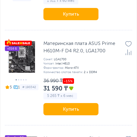
1 511 ₸ x 60 мес
Купить
Материнская плата ASUS Prime
+316 Б
H610M-F D4 R2.0, LGA1700
Сокет:
LGA1700
Чипсет:
Intel H610
Форм-фактор:
Micro-ATX
Количество слотов памяти:
2 x DDR4
36 990 ₸
31 590 ₸
5
# 190342
5 265 ₸ x 6 мес
Купить