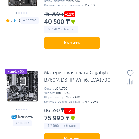
Форм-фактор:
Micro-ATX
Количество слотов памяти:
2 x DDR5
45 990 ₸
40 500 ₸
5
# 185705
6 750 ₸ x 6 мес
Купить
Кешбэк 5%
Материнская плата Gigabyte
B760M D3HP WiFi6, LGA1700
Сокет:
LGA1700
Чипсет:
Intel B760
Форм-фактор:
Micro-ATX
Количество слотов памяти:
4 x DDR5
86 590 ₸
75 990 ₸
# 185304
12 665 ₸ x 6 мес