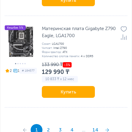
Купить
Кешбэк 5%
Материнская плата Gigabyte Z790
Eagle, LGA1700
Сокет:
LGA1700
Чипсет:
Intel Z790
Форм-фактор:
ATX
Количество слотов памяти:
4 x DDR5
133 990 ₸
129 990 ₸
2
# 184577
10 833 ₸ x 12 мес
Купить
1
2
3
4
...
14