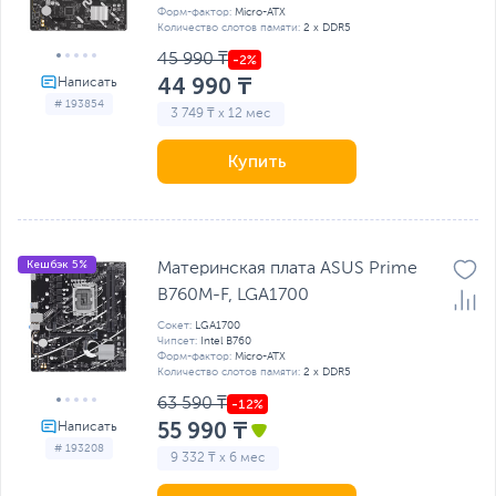
Форм-фактор:
Micro-ATX
Количество слотов памяти:
2 x DDR5
45 990 ₸
44 990 ₸
# 193854
3 749 ₸ x 12 мес
Купить
Кешбэк 5%
Материнская плата ASUS Prime
B760M-F, LGA1700
Сокет:
LGA1700
Чипсет:
Intel B760
Форм-фактор:
Micro-ATX
Количество слотов памяти:
2 x DDR5
63 590 ₸
55 990 ₸
# 193208
9 332 ₸ x 6 мес