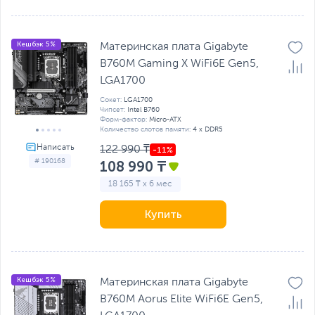
Кешбэк 5%
Материнская плата Gigabyte
B760M Gaming X WiFi6E Gen5,
LGA1700
Сокет:
LGA1700
Чипсет:
Intel B760
Форм-фактор:
Micro-ATX
Количество слотов памяти:
4 x DDR5
122 990 ₸
# 190168
108 990 ₸
18 165 ₸ x 6 мес
Купить
Кешбэк 5%
Материнская плата Gigabyte
B760M Aorus Elite WiFi6E Gen5,