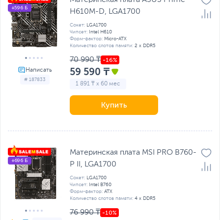
+596 Б
H610M-D, LGA1700
Сокет:
LGA1700
Чипсет:
Intel H610
Форм-фактор:
Micro-ATX
Количество слотов памяти:
2 x DDR5
70 990 ₸
59 590 ₸
# 187833
1 891 ₸ x 60 мес
Купить
Материнская плата MSI PRO B760-
+696 Б
P II, LGA1700
Сокет:
LGA1700
Чипсет:
Intel B760
Форм-фактор:
ATX
Количество слотов памяти:
4 x DDR5
76 990 ₸