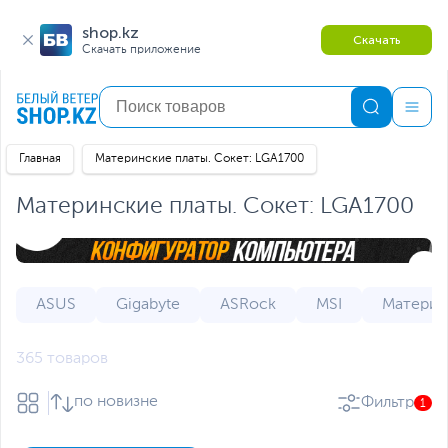
shop.kz
Скачать
Скачать приложение
Главная
Материнские платы. Сокет: LGA1700
Материнские платы. Сокет: LGA1700
ASUS
Gigabyte
ASRock
MSI
Материн
365 товаров
по новизне
Фильтр
1