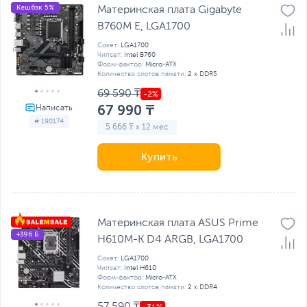
Кешбэк 5%
Материнская плата Gigabyte
B760M E, LGA1700
Сокет:
LGA1700
Чипсет:
Intel B760
Форм-фактор:
Micro-ATX
Количество слотов памяти:
2 x DDR5
69 590 ₸
67 990 ₸
# 190174
5 666 ₸ x 12 мес
Купить
Материнская плата ASUS Prime
+396 Б
H610M-K D4 ARGB, LGA1700
Сокет:
LGA1700
Чипсет:
Intel H610
Форм-фактор:
Micro-ATX
Количество слотов памяти:
2 x DDR4
57 590 ₸