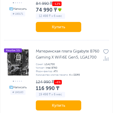
84 990 ₸
74 990 ₸
# 190171
12 498 ₸ x 6 мес
Купить
Кешбэк 5%
Материнская плата Gigabyte B760
Gaming X WiFi6E Gen5, LGA1700
Сокет:
LGA1700
Чипсет:
Intel B760
Форм-фактор:
ATX
Количество слотов памяти:
4 x DDR5
124 990 ₸
116 990 ₸
# 190163
19 498 ₸ x 6 мес
Купить