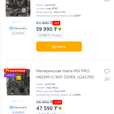
Сокет:
LGA1700
Чипсет:
Intel B760
Форм-фактор:
Micro-ATX
Количество слотов памяти:
2 x DDR5
64 990 ₸
59 990 ₸
# 193007
9 998 ₸ x 6 мес
Купить
Материнская плата MSI PRO
+476 Б
H610M-G WiFi DDR4, LGA1700
Сокет:
LGA1700
Чипсет:
Intel H610
Форм-фактор:
Micro-ATX
Количество слотов памяти:
2 x DDR4
58 990 ₸
47 590 ₸
# 190854