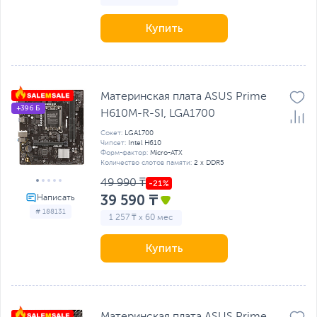
Купить
Материнская плата ASUS Prime
+396 Б
H610M-R-SI, LGA1700
Сокет:
LGA1700
Чипсет:
Intel H610
Форм-фактор:
Micro-ATX
Количество слотов памяти:
2 x DDR5
49 990 ₸
39 590 ₸
# 188131
1 257 ₸ x 60 мес
Купить
Материнская плата ASUS Prime