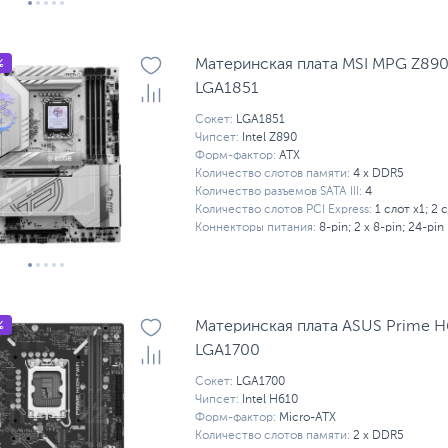
%
Материнская плата MSI MPG Z890 
LGA1851
Сокет:
LGA1851
Чипсет:
Intel Z890
Форм-фактор:
ATX
Количество слотов памяти:
4 x DDR5
Количество разъемов SATA III:
4
Количество слотов PCI Express:
1 слот x1; 2 
Коннекторы питания:
8-pin; 2 x 8-pin; 24-pin
%
Материнская плата ASUS Prime H
LGA1700
Сокет:
LGA1700
Чипсет:
Intel H610
Форм-фактор:
Micro-ATX
Количество слотов памяти:
2 x DDR5