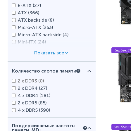
Intel H470 (
0
)
E-ATX (
27
)
Intel H510 (
0
)
ATX (
366
)
Intel H570 (
1
)
ATX backside (
8
)
Intel H610 (
13
)
Micro-ATX (
253
)
Intel H670 (
5
)
Micro-ATX backside (
4
)
Intel H770 (
2
)
Mini-ITX (
24
)
Intel H810 (
4
)
Mini-DTX (
1
)
Кешбэк 5
Intel Q470 (
0
)
Intel Z490 (
15
)
Intel Z590 (
30
)
Количество слотов памяти
Intel Z690 (
63
)
2 x DDR3 (
0
)
Intel Z790 (
84
)
2 x DDR4 (
27
)
Intel Z890 (
21
)
4 x DDR4 (
181
)
AMD A320 (
0
)
2 x DDR5 (
85
)
AMD A520 (
3
)
4 x DDR5 (
390
)
AMD A620 (
17
)
AMD A620A (
1
)
Поддерживаемые частоты
AMD B450 (
0
)
Кешбэк 5
памяти, МГц