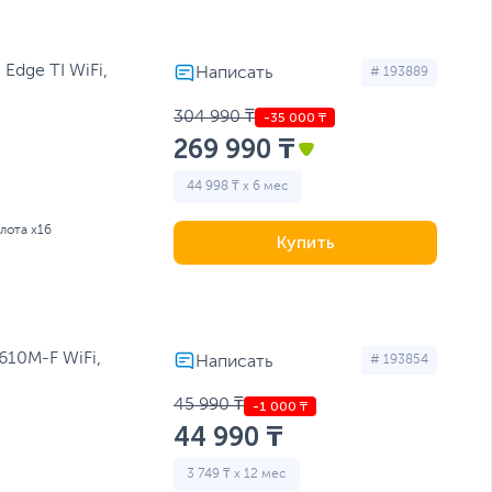
Edge TI WiFi,
# 193889
304 990 ₸
269 990 ₸
44 998 ₸ x 6 мес
слота x16
Купить
610M-F WiFi,
# 193854
45 990 ₸
44 990 ₸
3 749 ₸ x 12 мес