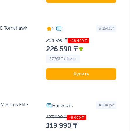
0E Tomahawk
5
# 194307
254 990 ₸
226 590 ₸
37 765 ₸ x 6 мес
Купить
M Aorus Elite
# 194052
127 990 ₸
119 990 ₸