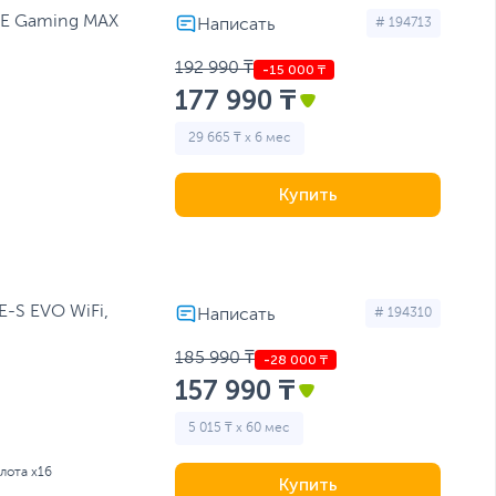
0E Gaming MAX
# 194713
192 990 ₸
177 990 ₸
29 665 ₸ x 6 мес
Купить
-S EVO WiFi,
# 194310
185 990 ₸
157 990 ₸
5 015 ₸ x 60 мес
слота x16
Купить