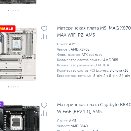
Материнская плата MSI MAG X87
MAX WiFi PZ, AM5
Сокет:
AM5
Чипсет:
AMD X870E
Форм-фактор:
ATX backside
Количество слотов памяти:
4 x DDR5
Количество разъемов SATA III:
4
Количество слотов PCI Express:
3 слота x16
Коннекторы питания:
8-pin; 2 x 8-pin; 24-pin
%
Материнская плата Gigabyte B840
WiFi6E (REV.1.1), AM5
Сокет:
AM5
Чипсет:
AMD B840