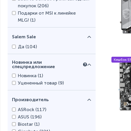
покупок (
206
)
Подарки от MSI к линейке
MLG! (
1
)
Salem Sale
Да (
104
)
Кешбэк 5
Новинка или
спецпредложение
Новинка (
1
)
Уцененный товар (
9
)
Производитель
ASRock (
117
)
ASUS (
196
)
Biostar (
1
)