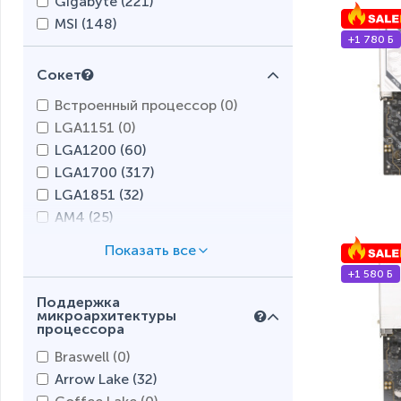
Gigabyte (
221
)
MSI (
148
)
+1 780 Б
Сокет
Встроенный процессор (
0
)
LGA1151 (
0
)
LGA1200 (
60
)
LGA1700 (
317
)
LGA1851 (
32
)
AM4 (
25
)
AM5 (
249
)
+1 580 Б
Поддержка
микроархитектуры
процессора
Braswell (
0
)
Arrow Lake (
32
)