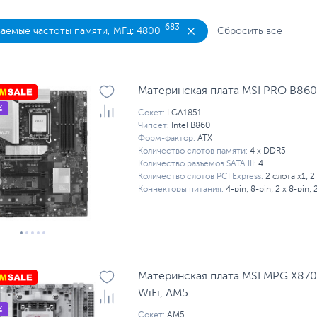
683
емые частоты памяти, МГц: 4800
Сбросить все
Материнская плата MSI PRO B860
%
Сокет:
LGA1851
Чипсет:
Intel B860
Форм-фактор:
ATX
Количество слотов памяти:
4 x DDR5
Количество разъемов SATA III:
4
Количество слотов PCI Express:
2 слота x1; 2
Коннекторы питания:
4-pin; 8-pin; 2 x 8-pin; 
Материнская плата MSI MPG X870I
WiFi, AM5
%
Сокет:
AM5