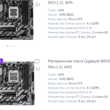
(REV.1.2), AM5
Сокет:
AM5
Чипсет:
AMD B850
Форм-фактор:
Micro-ATX
Количество слотов памяти:
4 x DDR5
Количество разъемов SATA III:
4
Количество слотов PCI Express:
2 слота x16
Коннекторы питания:
8-pin; 24-pin
%
Материнская плата Gigabyte B8
(Rev.1.1), AM5
Сокет:
AM5
Чипсет:
AMD B850
Форм-фактор:
Micro-ATX
Количество слотов памяти:
4 x DDR5
Количество разъемов SATA III:
4
Количество слотов PCI Express:
2 слота x16
Коннекторы питания:
8-pin; 24-pin