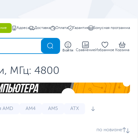
ение
Адреса
Доставка
Оплата
Гарантия
Бонусная программа
0
Войти
Сравнение
Избранное
Корзина
, МГц: 4800
я AMD
AM4
AM5
ATX
атеринские платы
по новизне