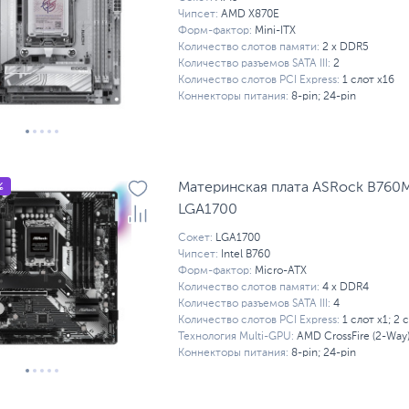
Чипсет:
AMD X870E
Форм-фактор:
Mini-ITX
Количество слотов памяти:
2 x DDR5
Количество разъемов SATA III:
2
Количество слотов PCI Express:
1 слот x16
Коннекторы питания:
8-pin; 24-pin
%
Материнская плата ASRock B760M
LGA1700
Сокет:
LGA1700
Чипсет:
Intel B760
Форм-фактор:
Micro-ATX
Количество слотов памяти:
4 x DDR4
Количество разъемов SATA III:
4
Количество слотов PCI Express:
1 слот x1; 2 
Технология Multi-GPU:
AMD CrossFire (2-Way
Коннекторы питания:
8-pin; 24-pin