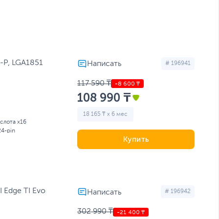
-P, LGA1851
# 196941
117 590 ₸
108 990 ₸
18 165 ₸ x 6 мес
 слота x16
24-pin
Купить
 Edge TI Evo
# 196942
302 990 ₸