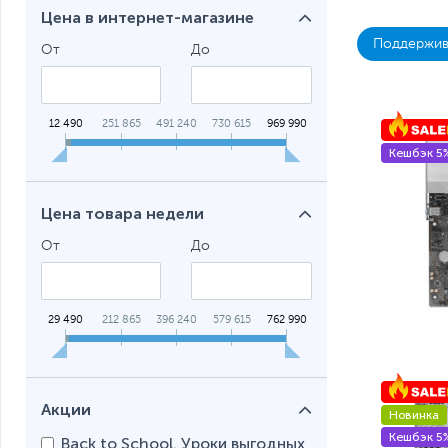
Цена в интернет-магазине
Поддержива
От
До
12 490
251 865
491 240
730 615
969 990
Кешбэк 5
Цена товара недели
От
До
29 490
212 865
396 240
579 615
762 990
Акции
Новинка
Кешбэк 5
Back to School. Уроки выгодных