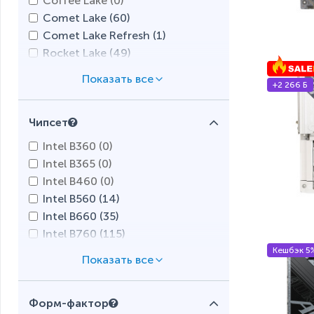
Coffee Lake (
0
)
Comet Lake (
60
)
Comet Lake Refresh (
1
)
Rocket Lake (
49
)
Alder Lake (
315
)
+2 266 Б
Raptor Lake (
220
)
Raptor Lake Refresh (
57
)
Чипсет
Zen (
9
)
Zen+ (
13
)
Intel B360 (
0
)
Zen 2 (
24
)
Intel B365 (
0
)
Zen 3 (
23
)
Intel B460 (
0
)
Zen 4 (
244
)
Intel B560 (
14
)
Zen 4c (
80
)
Intel B660 (
35
)
Zen 5 (
110
)
Intel B760 (
115
)
Intel B860 (
7
)
Кешбэк 5
Intel H310 (
0
)
Intel H370 (
0
)
Форм-фактор
Intel H410 (
0
)