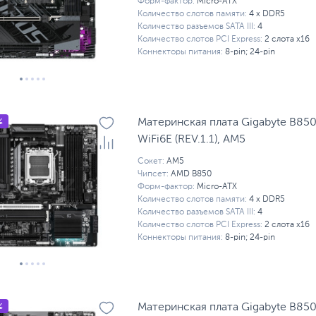
Форм-фактор:
Micro-ATX
Количество слотов памяти:
4 x DDR5
Количество разъемов SATA III:
4
Количество слотов PCI Express:
2 слота x16
Коннекторы питания:
8-pin; 24-pin
%
Материнская плата Gigabyte B85
WiFi6E (REV.1.1), AM5
Сокет:
AM5
Чипсет:
AMD B850
Форм-фактор:
Micro-ATX
Количество слотов памяти:
4 x DDR5
Количество разъемов SATA III:
4
Количество слотов PCI Express:
2 слота x16
Коннекторы питания:
8-pin; 24-pin
%
Материнская плата Gigabyte B8