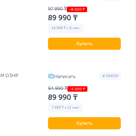
97 990 ₸
89 990 ₸
14 998 ₸ x 6 мес
Купить
50M D3HP
# 194056
94 990 ₸
89 990 ₸
7 499 ₸ x 12 мес
Купить