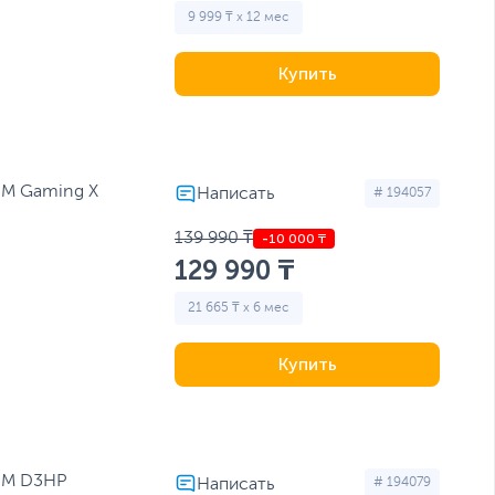
9 999 ₸ x 12 мес
Купить
0M Gaming X
# 194057
139 990 ₸
129 990 ₸
21 665 ₸ x 6 мес
Купить
50M D3HP
# 194079