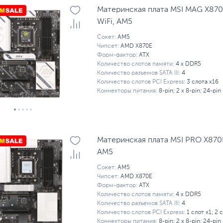
Материнская плата MSI MAG X87
WiFi, AM5
Сокет:
AM5
Чипсет:
AMD X870E
Форм-фактор:
ATX
Количество слотов памяти:
4 x DDR5
Количество разъемов SATA III:
4
Количество слотов PCI Express:
3 слота x16
Коннекторы питания:
8-pin; 2 x 8-pin; 24-pin
Материнская плата MSI PRO X870E
AM5
Сокет:
AM5
Чипсет:
AMD X870E
Форм-фактор:
ATX
Количество слотов памяти:
4 x DDR5
Количество разъемов SATA III:
4
Количество слотов PCI Express:
1 слот x1; 2 
Коннекторы питания:
8-pin; 2 x 8-pin; 24-pin