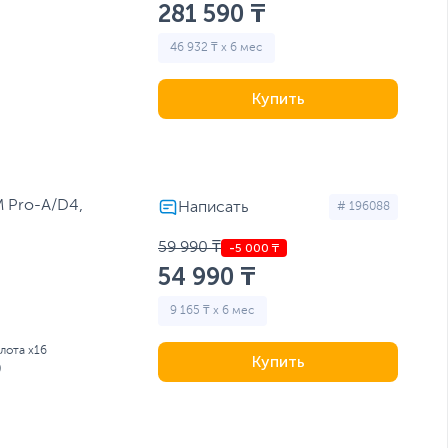
281 590 ₸
46 932 ₸ x 6 мес
Купить
 Pro-A/D4,
# 196088
59 990 ₸
54 990 ₸
9 165 ₸ x 6 мес
слота x16
Купить
)