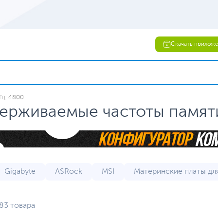
Скачать прилож
Гц: 4800
ерживаемые частоты памяти
Gigabyte
ASRock
MSI
Материнские платы дл
LGA 1700
micro-ATX
mini-ITX
Игровые м
83 товара
кие платы (уцененный товар)