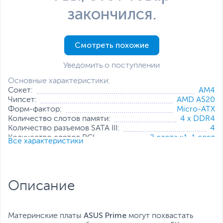
закончился.
Смотреть похожие
Уведомить о поступлении
Основные характеристики:
Сокет:
AM4
Чипсет:
AMD A520
Форм-фактор:
Micro-ATX
Количество слотов памяти:
4 x DDR4
Количество разъемов SATA III:
4
Количество слотов PCI
2 слота x1
,
1 слот
Все характеристики
Express:
x16
Коннекторы питания:
8-pin, 24-pin
Все характеристики
Описание
ASUS Prime
Материнские платы
могут похвастать