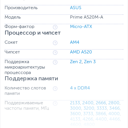
Производитель
ASUS
Модель
Prime A520M-A
Форм-фактор
Micro-ATX
Процессор и чипсет
Сокет
AM4
Чипсет
AMD A520
Поддержка
Zen 2
,
Zen 3
микроархитектуры
процессора
Поддержка памяти
Количество слотов
4 x DDR4
памяти
Поддерживаемые
2133
,
2400
,
2666
,
2800
,
частоты памяти, МГц
3000
,
3200
,
3333
,
3466
,
3600
,
3733
,
3866
,
4000
,
4133
,
4266
,
4400
,
4466
,
4600
,
4800