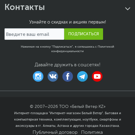
Контакты
Размер (Ш х В)
24.4 x 24.4 см
Размер упаковки (Ш х В
27 х 26.3 х 5.2 см
х Г)
Узнайте о скидках и акциях первым!
Вес с упаковкой
0.87 кг
ПОДПИСАТЬСЯ
Заводские данные
Нажимая на кнопку "Подписаться", я соглашаюсь с
Политикой
Срок гарантии (мес.)
36
конфиденциальности
Ссылка на сайт
www.asus.com/ru
производителя
Давайте дружить в соцсетях!
Если вы заметили ошибку или неточность в описании товара,
пожалуйста, выделите текст с ошибкой и нажмите Ctrl+Enter.
Xарактеристики, комплект поставки и внешний вид данного товара
могут отличаться от указанных или могут быть изменены
производителем без отражения в каталоге интернет-магазина.
© 2007—
2026
ТОО «Белый Ветер KZ»
Интернет-площадка "Интернет-магазин Белый Ветер". Бытовая и
компьютерная техника, комплектующие, ноутбуки, смартфоны и
аксессуары в гг. Алматы, Астана и других городах Казахстана.
Публичный договор
Политика