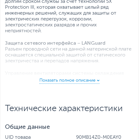
долгим сроком службы за счет технологии 5X
Protection III, которая охватывает целый ряд
инженерных решений, служащих для защиты от
электрических перегрузок, коррозии,
электростатических разрядов и прочих
неприятностей.
Защита сетевого интерфейса – LANGuard
Разъем проводной сети на данной материнской плате
оснащается специальной защитой от статического
электричества и перепадов напряжения.
Управление вентиляторами системы охлаждения
Интеллектуальная система ASUS Fan Xpert регулирует
скорость процессорного кулера и корпусных
вентиляторов в зависимости от загрузки системы и
температуры окружающей среды, обеспечивая
бесшумную работу компьютера.
Технические характеристики
Общие данные
UID товара
90MB14Z0-M0EAY0