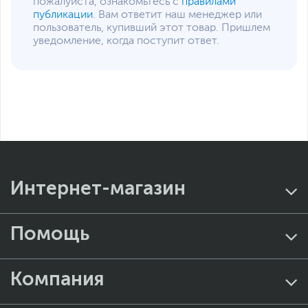
Питание
пожалуйста, ознакомьтесь с
правилами
публикации
. Вам ответит наш менеджер или
Коннекторы питания
8-pin, 24-pin
пользователь, купивший этот товар. Пришлем
Особенности
уведомление, когда поступит ответ.
BIOS
256 Мб, AMI BIOS, UEFI
BIOS
Дополнительно
Не совместима с
процессорами Ryzen 5
3400G и Ryzen 3 3200G
Два порта USB2.0 для
подключения
периферийных
устройств
Интернет-магазин
LED трассировка аудио-
тракта
Комплекс защитных
Помощь
технологий 5X
Protection III
Утилита Fan Xpert -
гибкий контроль систем
Компания
охлаждения
Размеры и вес