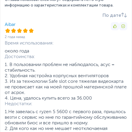
Интерфейсы и разъемы
информацию о характеристиках и комплектации товара.
Видеоразъемы на
DVI-D x 1
,
HDMI x 1
,
VGA
По дате
задней панели
x 1
Aibar
При использовании
Внимание
процессоров без
2 года назад
встроенного видео,
Время использования:
видеовыходы на плате
около года
не работают
Достоинства:
Внутренние
1 x CPU Fan, 2 x Chassis
1. В пользовании проблем не наблюдалось, асус =
коннекторы
Fan, 1 x USB 3.2 Gen 1(up
стабильность.
to 5Gbps) connector
2. Удобная настройка корпусных вентиляторов
support additional 2 x
3. Из за технологии Safe slot core тяжелая видеокарта
USB 3.2 Gen 1 ports, 2 x
не провисает как на моей прошлой материнской плате
USB 2.0 connectors
от асрок.
supports additional 4 x
4. Цена, удалось купить всего за 36.000
USB 2.0 ports, 1 x SPI
Недостатки:
TPM, 1 x S/PDIF out
1.Не завелась с ryzen 5 5600 с первого раза, пришлось
header, 1 x Front panel
везти с сервис но мне по гарантийному обслуживанию
audio (AAFP), 1 x Clear
обновили биос и все пришло в норму.
CMOS jumper, 1 x System
2. Для кого как но мне мешает неотключаемая
panel, 1 x COM port