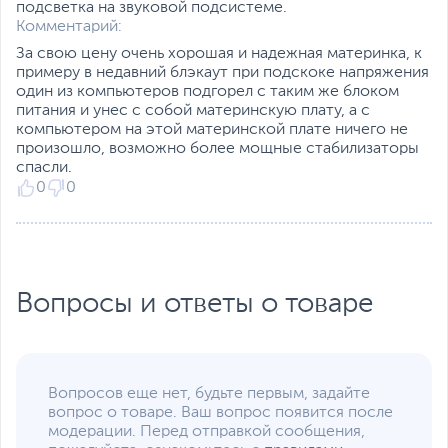
подсветка на звуковой подсистеме.
Прочие разъемы на
PS/2 комбо
,
RJ-45 LAN
,
Комментарий:
задней панели
Line-in
,
Line-out
,
Mic-in
За свою цену очень хорошая и надежная материнка, к
примеру в недавний блэкаут при подскоке напряжения
Количество USB 3.0 /
4
один из компьютеров подгорел с таким же блоком
3.1 Gen 1 (3.2 Gen 1)
питания и унес с собой материнскую плату, а с
Сеть
компьютером на этой материнской плате ничего не
произошло, возможно более мощные стабилизаторы
Сетевой контроллер
Realtek RTL8111H
спасли.
Сетевые и
Gigabit Ethernet (1000
0
0
беспроводные
Мбит/с)
коммуникации
Слоты расширения
Количество слотов
2 слота x1
,
1 слот x16
PCI Express
Вопросы и ответы о товаре
Стандарт PCI Express
3.0
Режимы работы
1 х слот PCI-E 3.0 x16,
слотов PCI Express
режим работы x16
Вопросов еще нет, будьте первым, задайте
вопрос о товаре. Ваш вопрос появится после
Интерфейс
SATA3, 1x Универсальный
модерации. Перед отправкой сообщения,
подключения SSD
(SATA+PCI-E 3.0 х4)