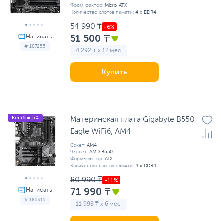
Форм-фактор:
Micro-ATX
Количество слотов памяти:
4 x DDR4
54 990 ₸
51 500 ₸
# 187255
4 292 ₸ x 12 мес
Купить
Кешбэк 5%
Материнская плата Gigabyte B550
Eagle WiFi6, AM4
Сокет:
AM4
Чипсет:
AMD B550
Форм-фактор:
ATX
Количество слотов памяти:
4 x DDR4
80 990 ₸
71 990 ₸
# 185315
11 998 ₸ x 6 мес