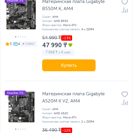
Кешбэк 5%
Материнская плата Gigabyte
B550M K, AM4
Сокет:
AM4
Чипсет:
AMD B550
Форм-фактор:
Micro-ATX
Количество слотов памяти:
4 x DDR4
54 990 ₸
47 990 ₸
5
# 172617
7 998 ₸ x 6 мес
Купить
Кешбэк 5%
Материнская плата Gigabyte
A520M K V2, AM4
Сокет:
AM4
Чипсет:
AMD A520
Форм-фактор:
Micro-ATX
Количество слотов памяти:
2 x DDR4
36 490 ₸