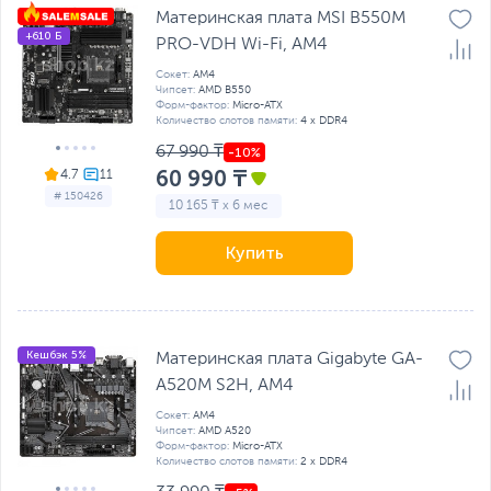
Материнская плата MSI B550M
+610 Б
PRO-VDH Wi-Fi, AM4
Сокет:
AM4
Чипсет:
AMD B550
Форм-фактор:
Micro-ATX
Количество слотов памяти:
4 x DDR4
67 990 ₸
60 990 ₸
4.7
# 150426
10 165 ₸ x 6 мес
Купить
Кешбэк 5%
Материнская плата Gigabyte GA-
A520M S2H, AM4
Сокет:
AM4
Чипсет:
AMD A520
Форм-фактор:
Micro-ATX
Количество слотов памяти:
2 x DDR4