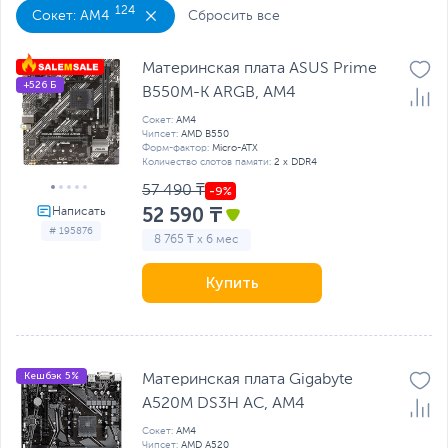
124
Сокет: AM4
Сбросить все
Материнская плата ASUS Prime
+526 Б
B550M-K ARGB, AM4
Сокет:
AM4
Чипсет:
AMD B550
Форм-фактор:
Micro-ATX
Количество слотов памяти:
2 x DDR4
57 490 ₸
52 590 ₸
# 195876
8 765 ₸ x 6 мес
Купить
Кешбэк 5%
Материнская плата Gigabyte
A520M DS3H AC, AM4
Сокет:
AM4
Чипсет:
AMD A520