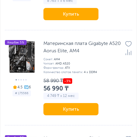
8 765 ₸ x 6 мес
Купить
Кешбэк 5%
Материнская плата Gigabyte A520
Aorus Elite, AM4
Сокет:
AM4
Чипсет:
AMD A520
Форм-фактор:
ATX
Количество слотов памяти:
4 x DDR4
58 990 ₸
56 990 ₸
4.5
# 175566
4 749 ₸ x 12 мес
Купить