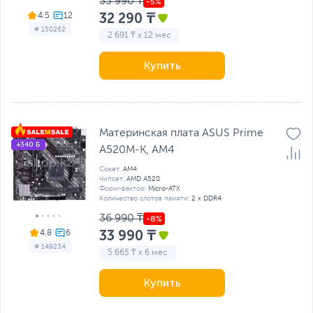
33 990 ₸
32 290 ₸
4.5
# 150262
2 691 ₸ x 12 мес
Купить
Материнская плата ASUS Prime
+340 Б
A520M-K, AM4
Сокет:
AM4
Чипсет:
AMD A520
Форм-фактор:
Micro-ATX
Количество слотов памяти:
2 x DDR4
36 990 ₸
33 990 ₸
4.8
# 149234
5 665 ₸ x 6 мес
Купить