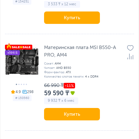
# 154251
3 533 ₸ x 12 мес
Купить
Материнская плата MSI B550-A
+596 Б
PRO, AM4
Сокет:
AM4
Чипсет:
AMD B550
Форм-фактор:
ATX
Количество слотов памяти:
4 x DDR4
66 990 ₸
59 590 ₸
4.9
# 150560
9 932 ₸ x 6 мес
Купить