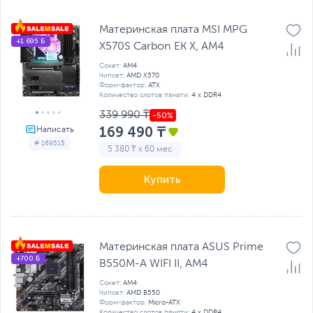
Материнская плата MSI MPG
+1 695 Б
X570S Carbon EK X, AM4
Сокет:
AM4
Чипсет:
AMD X570
Форм-фактор:
ATX
Количество слотов памяти:
4 x DDR4
339 990 ₸
169 490 ₸
# 169515
5 380 ₸ x 60 мес
Купить
Материнская плата ASUS Prime
+700 Б
B550M-A WIFI II, AM4
Сокет:
AM4
Чипсет:
AMD B550
Форм-фактор:
Micro-ATX
Количество слотов памяти:
4 x DDR4