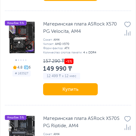
Кешбэк 5%
Материнская плата ASRock X570
PG Velocita, AM4
Сокет:
AM4
Чипсет:
AMD X570
Форм-фактор:
ATX
Количество слотов памяти:
4 x DDR4
157 290 ₸
149 990 ₸
4.8
# 163527
12 499 ₸ x 12 мес
Купить
Кешбэк 5%
Материнская плата ASRock X570S
PG Riptide, AM4
Сокет:
AM4