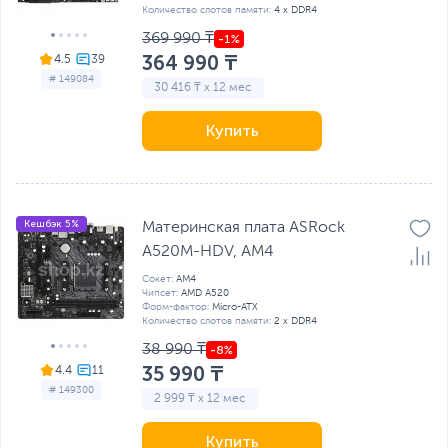
Количество слотов памяти:
4 x DDR4
369 990 ₸
364 990 ₸
4.5
# 149084
30 416 ₸ x 12 мес
Купить
Кешбэк 5%
Материнская плата ASRock
A520M-HDV, AM4
Сокет:
AM4
Чипсет:
AMD A520
Форм-фактор:
Micro-ATX
Количество слотов памяти:
2 x DDR4
38 990 ₸
35 990 ₸
4.4
# 149300
2 999 ₸ x 12 мес
Купить