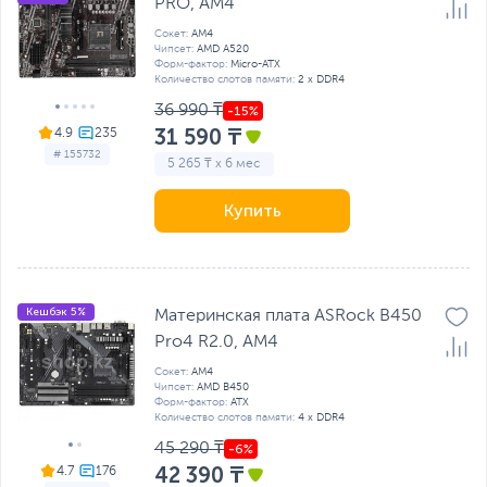
PRO, AM4
Сокет:
AM4
Чипсет:
AMD A520
Форм-фактор:
Micro-ATX
Количество слотов памяти:
2 x DDR4
36 990 ₸
31 590 ₸
4.9
# 155732
5 265 ₸ x 6 мес
Купить
Кешбэк 5%
Материнская плата ASRock B450
Pro4 R2.0, AM4
Сокет:
AM4
Чипсет:
AMD B450
Форм-фактор:
ATX
Количество слотов памяти:
4 x DDR4
45 290 ₸
42 390 ₸
4.7