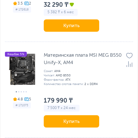
32 290 ₸
3.5
# 172618
5 382 ₸ x 6 мес
Купить
Кешбэк 5%
Материнская плата MSI MEG B550
Unify-X, AM4
Сокет:
AM4
Чипсет:
AMD B550
Форм-фактор:
ATX
Количество слотов памяти:
2 x DDR4
179 990 ₸
4.8
# 171073
7 500 ₸ x 24 мес
Купить