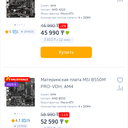
Сокет:
AM4
Чипсет:
AMD A520
Форм-фактор:
Micro-ATX
Количество слотов памяти:
4 x DDR4
46 990 ₸
45 990 ₸
5
# 184829
3 833 ₸ x 12 мес
Купить
Материнская плата MSI B550M
+526 Б
PRO-VDH, AM4
Сокет:
AM4
Чипсет:
AMD B550
Форм-фактор:
Micro-ATX
Количество слотов памяти:
4 x DDR4
58 990 ₸
52 590 ₸
4.3
# 157956