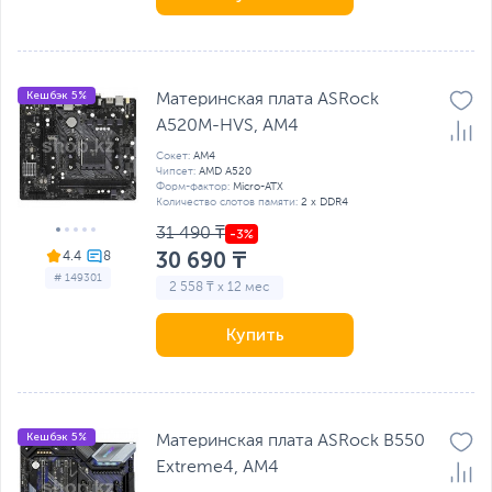
Кешбэк 5%
Материнская плата ASRock
A520M-HVS, AM4
Сокет:
AM4
Чипсет:
AMD A520
Форм-фактор:
Micro-ATX
Количество слотов памяти:
2 x DDR4
31 490 ₸
30 690 ₸
4.4
# 149301
2 558 ₸ x 12 мес
Купить
Кешбэк 5%
Материнская плата ASRock B550
Extreme4, AM4