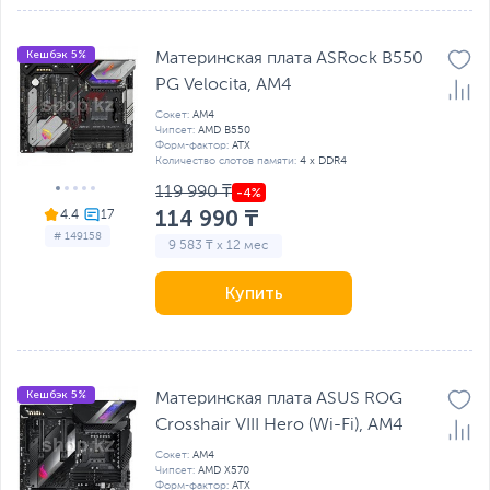
Кешбэк 5%
Материнская плата ASRock B550
PG Velocita, AM4
Сокет:
AM4
Чипсет:
AMD B550
Форм-фактор:
ATX
Количество слотов памяти:
4 x DDR4
119 990 ₸
114 990 ₸
4.4
# 149158
9 583 ₸ x 12 мес
Купить
Кешбэк 5%
Материнская плата ASUS ROG
Crosshair VIII Hero (Wi-Fi), AM4
Сокет:
AM4
Чипсет:
AMD X570
Форм-фактор:
ATX