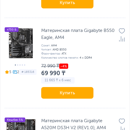
Купить
+730 Б
Материнская плата Gigabyte B550
Eagle, AM4
Сокет:
AM4
Чипсет:
AMD B550
Форм-фактор:
ATX
Количество слотов памяти:
4 x DDR4
72 990 ₸
69 990 ₸
5
# 185316
11 665 ₸ x 6 мес
Купить
Кешбэк 5%
Материнская плата Gigabyte
A520M DS3H V2 (REV1.0), AM4