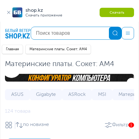
shop.kz
Скачать
Скачать приложение
Главная
Материнские платы. Сокет: AM4
Материнские платы. Сокет: AM4
ASUS
Gigabyte
ASRock
MSI
Материн
124 товара
по новизне
Фильтр
1