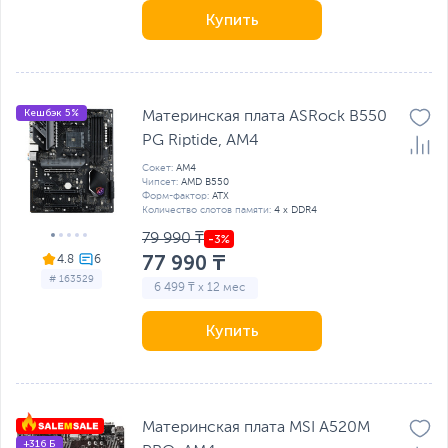
Купить
Кешбэк 5%
Материнская плата ASRock B550
PG Riptide, AM4
Сокет:
AM4
Чипсет:
AMD B550
Форм-фактор:
ATX
Количество слотов памяти:
4 x DDR4
79 990 ₸
77 990 ₸
4.8
# 163529
6 499 ₸ x 12 мес
Купить
Материнская плата MSI A520M
+316 Б