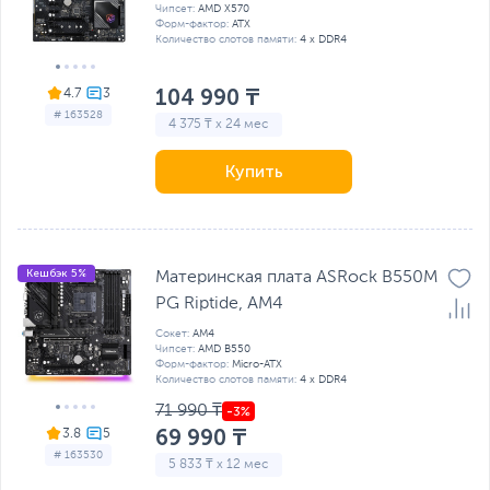
Чипсет:
AMD X570
Форм-фактор:
ATX
Количество слотов памяти:
4 x DDR4
104 990 ₸
4.7
# 163528
4 375 ₸ x 24 мес
Купить
Кешбэк 5%
Материнская плата ASRock B550M
PG Riptide, AM4
Сокет:
AM4
Чипсет:
AMD B550
Форм-фактор:
Micro-ATX
Количество слотов памяти:
4 x DDR4
71 990 ₸
69 990 ₸
3.8
# 163530
5 833 ₸ x 12 мес