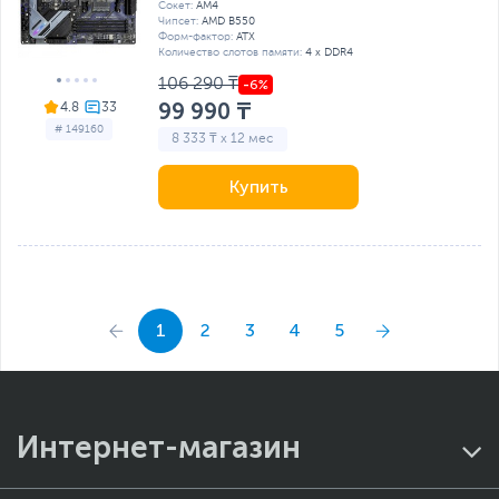
Сокет:
AM4
Чипсет:
AMD B550
Форм-фактор:
ATX
Количество слотов памяти:
4 x DDR4
106 290 ₸
99 990 ₸
4.8
# 149160
8 333 ₸ x 12 мес
Купить
1
2
3
4
5
Интернет-магазин