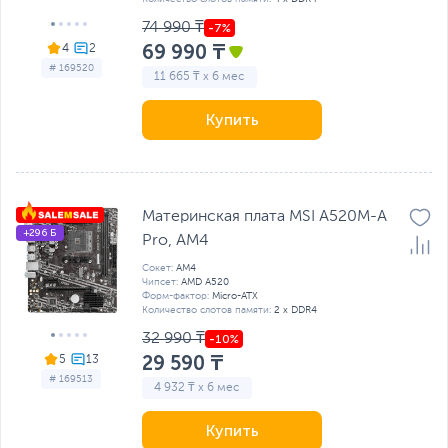
74 990 ₸
69 990 ₸
4
# 169520
11 665 ₸ x 6 мес
Купить
Материнская плата MSI A520M-A
+296 Б
Pro, AM4
Сокет:
AM4
Чипсет:
AMD A520
Форм-фактор:
Micro-ATX
Количество слотов памяти:
2 x DDR4
32 990 ₸
29 590 ₸
5
# 169513
4 932 ₸ x 6 мес
Купить