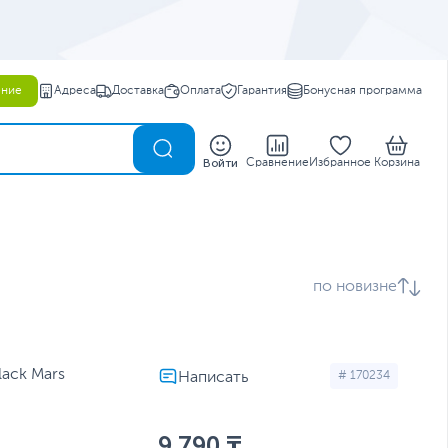
ение
Адреса
Доставка
Оплата
Гарантия
Бонусная программа
0
Войти
Сравнение
Избранное
Корзина
по новизне
ack Mars
# 170234
9 790 ₸