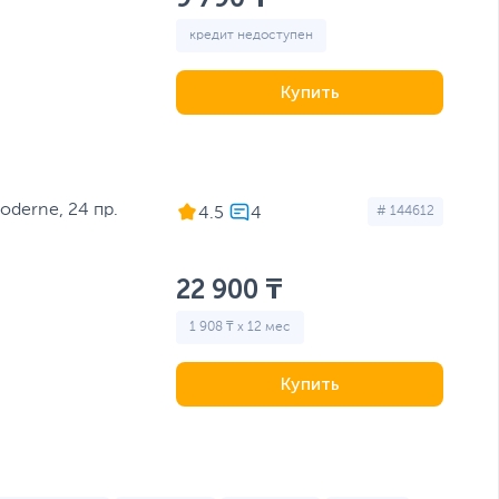
кредит недоступен
Купить
derne, 24 пр.
4.5
# 144612
22 900 ₸
1 908 ₸ x 12 мес
Купить