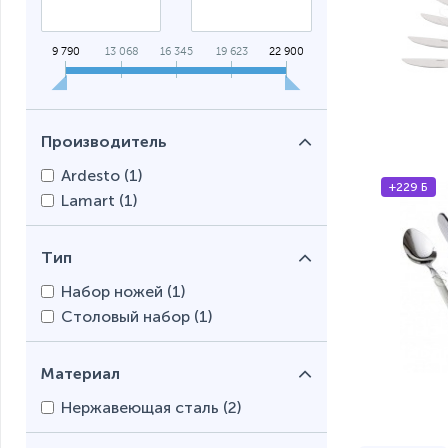
9 790
13 068
16 345
19 623
22 900
Производитель
Ardesto (
1
)
+229 Б
Lamart (
1
)
Тип
Набор ножей (
1
)
Столовый набор (
1
)
Материал
Нержавеющая сталь (
2
)