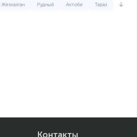
Жезказган
Рудный
Актобе
Тараз
Контакты