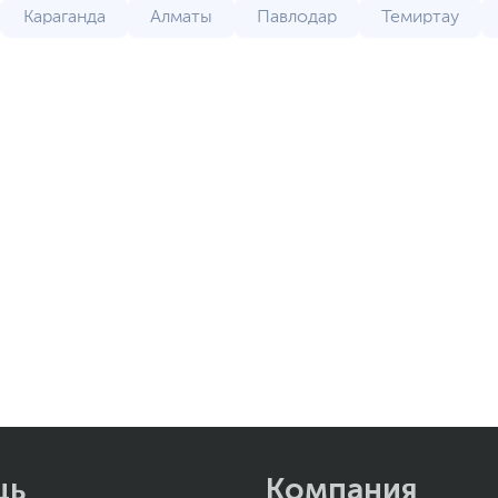
Караганда
Алматы
Павлодар
Темиртау
т
Туркестан
Атырау
Усть-Каменогорск
щь
Компания