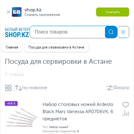
shop.kz
Скачать
Скачать приложение
Главная
Посуда для сервировки в Астане
Посуда для сервировки в Астане
2 товара
по новизне
Фильтр
+98 Б
Набор столовых ножей Ardesto
Black Mars Vanessa AR0706VK, 6
предметов
Тип:
Набор ножей
Количество предметов:
6