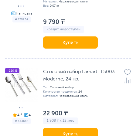
Материал:
Нержавеющая сталь
Вес:
0.07 кг
# 170234
9 790 ₸
кредит недоступен
Купить
+229 Б
Столовый набор Lamart LT5003
Moderne, 24 пр.
Тип:
Столовый набор
Количество предметов:
24
Материал:
Нержавеющая сталь
22 900 ₸
4.5
1 908 ₸ x 12 мес
# 144612
Купить