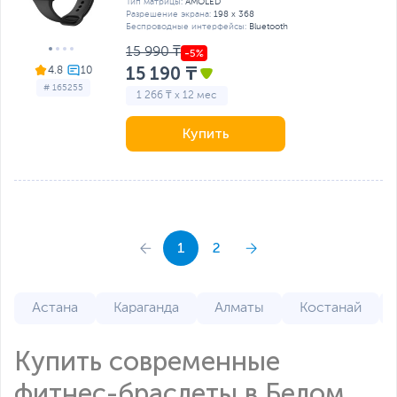
Тип матрицы:
AMOLED
Разрешение экрана:
198 x 368
Беспроводные интерфейсы:
Bluetooth
15 990 ₸
15 190 ₸
4.8
# 165255
1 266 ₸ x 12 мес
Купить
1
2
Астана
Караганда
Алматы
Костанай
Купить современные
фитнес-браслеты в Белом