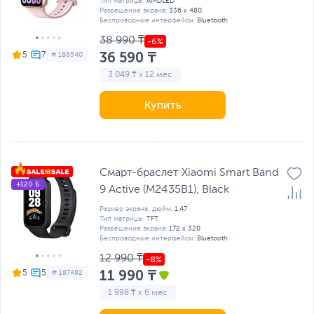
Тип матрицы:
AMOLED
Разрешение экрана:
336 x 480
Беспроводные интерфейсы:
Bluetooth
38 990 ₸
36 590 ₸
5
# 188540
3 049 ₸ x 12 мес
Купить
Смарт-браслет Xiaomi Smart Band
+120 Б
9 Active (M2435B1), Black
Размер экрана, дюйм:
1.47
Тип матрицы:
TFT
Разрешение экрана:
172 x 320
Беспроводные интерфейсы:
Bluetooth
12 990 ₸
11 990 ₸
5
# 187482
1 998 ₸ x 6 мес