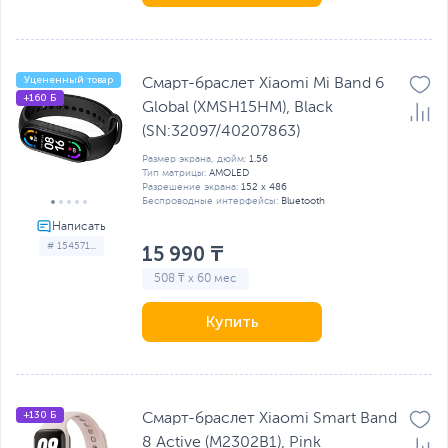
Уцененный товар
Смарт-браслет Xiaomi Mi Band 6
+160 Б
Global (XMSH15HM), Black
(SN:32097/40207863)
Размер экрана, дюйм:
1.56
Тип матрицы:
AMOLED
Разрешение экрана:
152 x 486
Беспроводные интерфейсы:
Bluetooth
# 154571...
15 990 ₸
508 ₸ x 60 мес
Купить
+130 Б
Смарт-браслет Xiaomi Smart Band
8 Active (M2302B1), Pink