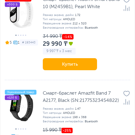
+300 Б
10 (M2459B1), Pearl White
Размер экрана, дюйм:
1.72
Тип матрицы:
AMOLED
Разрешение экрана:
212 x 520
Беспроводные интерфейсы:
Bluetooth
34 990 ₸
29 990 ₸
5
# 193443
9 997 ₸ x 3 мес
Купить
Уцененный товар
Смарт-браслет Amazfit Band 7
+120 Б
A2177, Black (SN:21775323454822)
Размер экрана, дюйм:
1.47
Тип матрицы:
AMOLED
Разрешение экрана:
198 x 368
Беспроводные интерфейсы:
Bluetooth
15 990 ₸