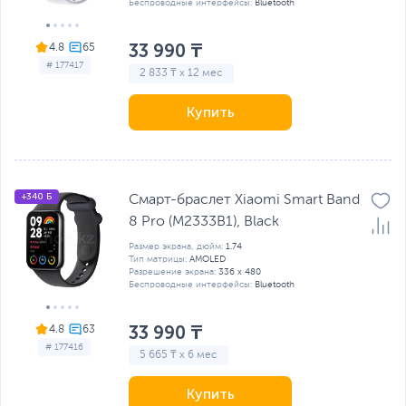
Беспроводные интерфейсы:
Bluetooth
33 990 ₸
4.8
# 177417
2 833 ₸ x 12 мес
Купить
+340 Б
Смарт-браслет Xiaomi Smart Band
8 Pro (M2333B1), Black
Размер экрана, дюйм:
1.74
Тип матрицы:
AMOLED
Разрешение экрана:
336 x 480
Беспроводные интерфейсы:
Bluetooth
33 990 ₸
4.8
# 177416
5 665 ₸ x 6 мес
Купить