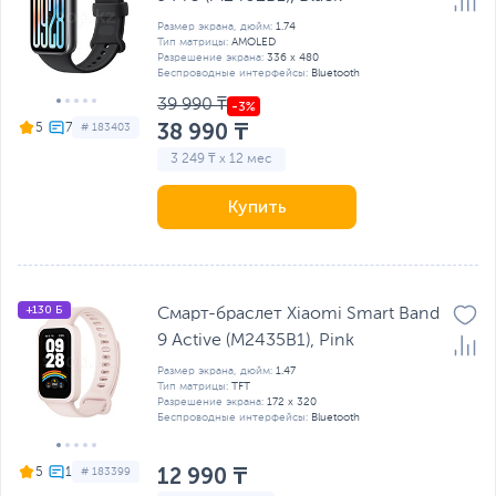
Размер экрана, дюйм:
1.74
Тип матрицы:
AMOLED
Разрешение экрана:
336 x 480
Беспроводные интерфейсы:
Bluetooth
39 990 ₸
38 990 ₸
5
# 183403
3 249 ₸ x 12 мес
Купить
+130 Б
Смарт-браслет Xiaomi Smart Band
9 Active (M2435B1), Pink
Размер экрана, дюйм:
1.47
Тип матрицы:
TFT
Разрешение экрана:
172 x 320
Беспроводные интерфейсы:
Bluetooth
12 990 ₸
5
# 183399