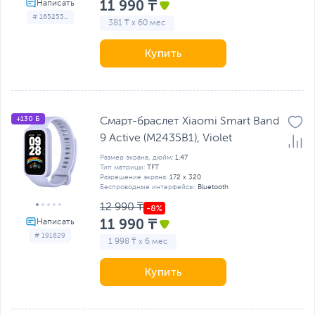
11 990 ₸
# 165255...
381 ₸ x 60 мес
Купить
+130 Б
Смарт-браслет Xiaomi Smart Band
9 Active (M2435B1), Violet
Размер экрана, дюйм:
1.47
Тип матрицы:
TFT
Разрешение экрана:
172 x 320
Беспроводные интерфейсы:
Bluetooth
12 990 ₸
11 990 ₸
# 191829
1 998 ₸ x 6 мес
Купить