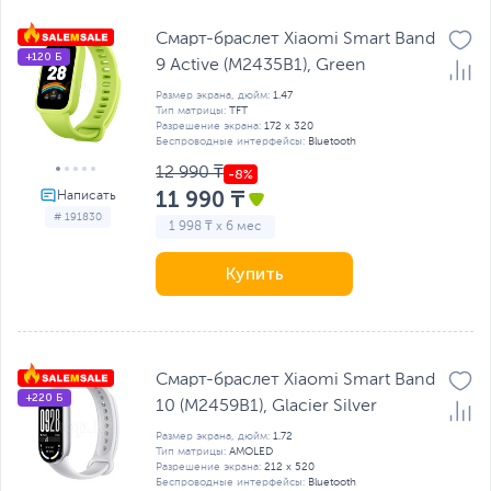
Смарт-браслет Xiaomi Smart Band
+120 Б
9 Active (M2435B1), Green
Размер экрана, дюйм:
1.47
Тип матрицы:
TFT
Разрешение экрана:
172 x 320
Беспроводные интерфейсы:
Bluetooth
12 990 ₸
11 990 ₸
# 191830
1 998 ₸ x 6 мес
Купить
Смарт-браслет Xiaomi Smart Band
+220 Б
10 (M2459B1), Glacier Silver
Размер экрана, дюйм:
1.72
Тип матрицы:
AMOLED
Разрешение экрана:
212 x 520
Беспроводные интерфейсы:
Bluetooth