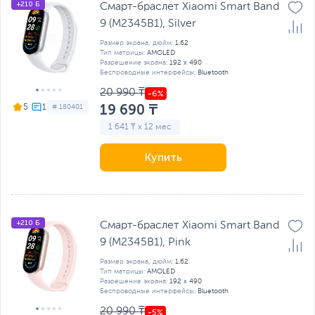
+210 Б
Смарт-браслет Xiaomi Smart Band
9 (M2345B1), Silver
Размер экрана, дюйм:
1.62
Тип матрицы:
AMOLED
Разрешение экрана:
192 x 490
Беспроводные интерфейсы:
Bluetooth
20 990 ₸
19 690 ₸
5
# 180401
1 641 ₸ x 12 мес
Купить
+210 Б
Смарт-браслет Xiaomi Smart Band
9 (M2345B1), Pink
Размер экрана, дюйм:
1.62
Тип матрицы:
AMOLED
Разрешение экрана:
192 x 490
Беспроводные интерфейсы:
Bluetooth
20 990 ₸