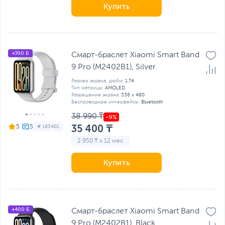
Купить
+390 Б
Смарт-браслет Xiaomi Smart Band
9 Pro (M2402B1), Silver
Размер экрана, дюйм:
1.74
Тип матрицы:
AMOLED
Разрешение экрана:
336 x 480
Беспроводные интерфейсы:
Bluetooth
38 990 ₸
35 400 ₸
5
# 183401
2 950 ₸ x 12 мес
Купить
+400 Б
Смарт-браслет Xiaomi Smart Band
9 Pro (M2402B1), Black