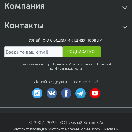
Компания
Продвинутые модели для тех, кто серьезно относится к
мониторингу здоровья и хочет получать максимум
данных о своем организме.
Контакты
Ключевые возможности премиальных моделей:
Датчики:
Оптический пульсометр нового
поколения, SpO2, температура кожи
Узнайте о скидках и акциях первым!
Дисплеи:
AMOLED экраны с яркостью до 1200 нит,
Always-On режим
ПОДПИСАТЬСЯ
Здоровье:
ЭКГ, мониторинг стресса, анализ
вариабельности пульса
Автономность:
До 21 дня работы, быстрая
Нажимая на кнопку "Подписаться", я соглашаюсь с
Политикой
магнитная зарядка
конфиденциальности
Защита:
Водонепроницаемость 5ATM, устойчивость
к пыли и ударам
Давайте дружить в соцсетях!
Топовые модели: Fitbit Charge 6, Samsung Galaxy Fit3,
Garmin Vivoactive 6, Amazfit Active 2.
AI-фитнес-браслеты -
персональный тренер на запястье
Умные браслеты с искусственным интеллектом, которые
© 2007—
2026
ТОО «Белый Ветер KZ»
анализируют ваши данные и предоставляют
Интернет-площадка "Интернет-магазин Белый Ветер". Бытовая и
персонализированные рекомендации.