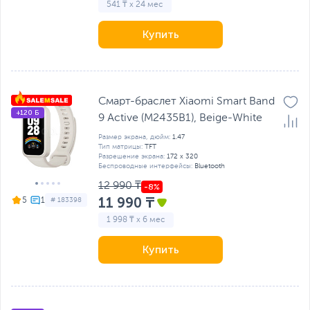
541 ₸ x 24 мес
Купить
Смарт-браслет Xiaomi Smart Band
+120 Б
9 Active (M2435B1), Beige-White
Размер экрана, дюйм:
1.47
Тип матрицы:
TFT
Разрешение экрана:
172 x 320
Беспроводные интерфейсы:
Bluetooth
12 990 ₸
11 990 ₸
5
# 183398
1 998 ₸ x 6 мес
Купить