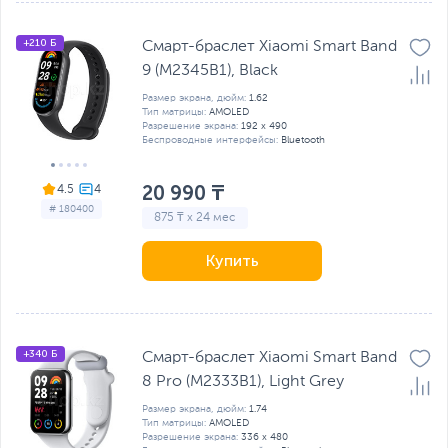
+210 Б
Смарт-браслет Xiaomi Smart Band
9 (M2345B1), Black
Размер экрана, дюйм:
1.62
Тип матрицы:
AMOLED
Разрешение экрана:
192 x 490
Беспроводные интерфейсы:
Bluetooth
20 990 ₸
4.5
# 180400
875 ₸ x 24 мес
Купить
+340 Б
Смарт-браслет Xiaomi Smart Band
8 Pro (M2333B1), Light Grey
Размер экрана, дюйм:
1.74
Тип матрицы:
AMOLED
Разрешение экрана:
336 x 480