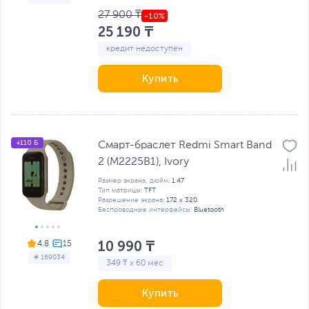
27 900 ₸
25 190 ₸
кредит недоступен
Купить
+110 Б
Смарт-браслет Redmi Smart Band
2 (M2225B1), Ivory
Размер экрана, дюйм:
1.47
Тип матрицы:
TFT
Разрешение экрана:
172 x 320
Беспроводные интерфейсы:
Bluetooth
10 990 ₸
4.8
# 169034
349 ₸ x 60 мес
Купить