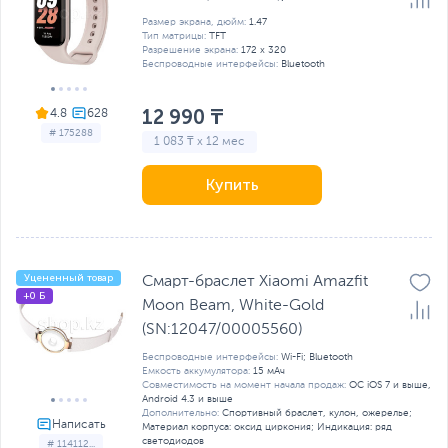
Размер экрана, дюйм:
1.47
Тип матрицы:
TFT
Разрешение экрана:
172 x 320
Беспроводные интерфейсы:
Bluetooth
12 990 ₸
4.8
# 175288
1 083 ₸ x 12 мес
Купить
Уцененный товар
Смарт-браслет Xiaomi Amazfit
+0 Б
Moon Beam, White-Gold
(SN:12047/00005560)
Беспроводные интерфейсы:
Wi-Fi; Bluetooth
Емкость аккумулятора:
15 мАч
Совместимость на момент начала продаж:
ОС iOS 7 и выше,
Android 4.3 и выше
Дополнительно:
Спортивный браслет, кулон, ожерелье;
Материал корпуса: оксид циркония; Индикация: ряд
светодиодов
# 114112...