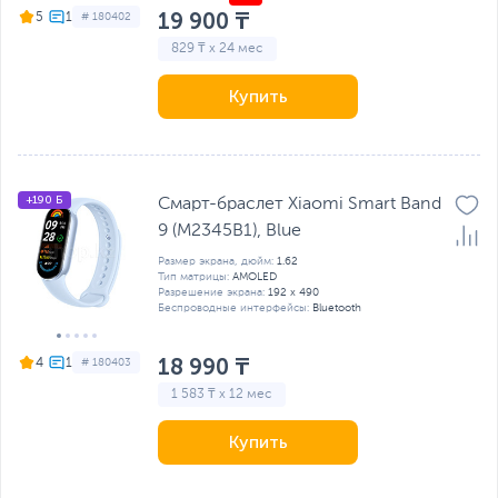
19 900 ₸
5
# 180402
829 ₸ x 24 мес
Купить
+190 Б
Смарт-браслет Xiaomi Smart Band
9 (M2345B1), Blue
Размер экрана, дюйм:
1.62
Тип матрицы:
AMOLED
Разрешение экрана:
192 x 490
Беспроводные интерфейсы:
Bluetooth
18 990 ₸
4
# 180403
1 583 ₸ x 12 мес
Купить