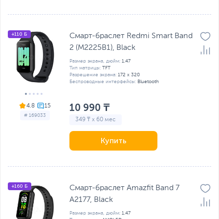
+110 Б
Смарт-браслет Redmi Smart Band
2 (M2225B1), Black
Размер экрана, дюйм:
1.47
Тип матрицы:
TFT
Разрешение экрана:
172 x 320
Беспроводные интерфейсы:
Bluetooth
10 990 ₸
4.8
# 169033
349 ₸ x 60 мес
Купить
+160 Б
Смарт-браслет Amazfit Band 7
A2177, Black
Размер экрана, дюйм:
1.47