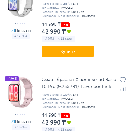
Размер экрана, дюйм:
1.74
Тип матрицы:
AMOLED
Разрешение экрана:
480 x 336
Беспроводные интерфейсы:
Bluetooth
44 990 ₸
42 990 ₸
# 195974
3 583 ₸ x 12 мес
Купить
+450 Б
Смарт-браслет Xiaomi Smart Band
10 Pro (M2552B1), Lavender Pink
Размер экрана, дюйм:
1.74
Тип матрицы:
AMOLED
Разрешение экрана:
480 x 336
Беспроводные интерфейсы:
Bluetooth
44 990 ₸
42 990 ₸
# 195975
3 583 ₸ x 12 мес