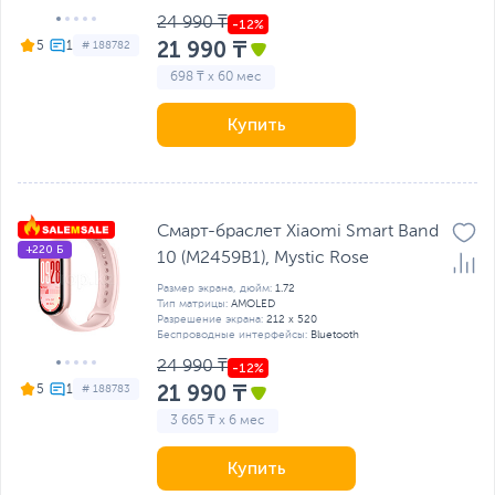
24 990 ₸
21 990 ₸
5
# 188782
698 ₸ x 60 мес
Купить
Смарт-браслет Xiaomi Smart Band
+220 Б
10 (M2459B1), Mystic Rose
Размер экрана, дюйм:
1.72
Тип матрицы:
AMOLED
Разрешение экрана:
212 x 520
Беспроводные интерфейсы:
Bluetooth
24 990 ₸
21 990 ₸
5
# 188783
3 665 ₸ x 6 мес
Купить