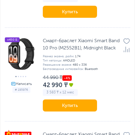
Купить
+450 Б
Смарт-браслет Xiaomi Smart Band
10 Pro (M2552B1), Midnight Black
Размер экрана, дюйм:
1.74
Тип матрицы:
AMOLED
Разрешение экрана:
480 x 336
Беспроводные интерфейсы:
Bluetooth
44 990 ₸
42 990 ₸
# 195976
3 583 ₸ x 12 мес
Купить
Смарт-браслет Xiaomi Smart Band