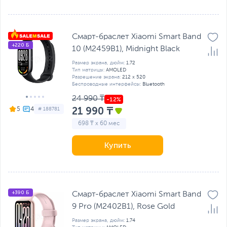
Смарт-браслет Xiaomi Smart Band
+220 Б
10 (M2459B1), Midnight Black
Размер экрана, дюйм:
1.72
Тип матрицы:
AMOLED
Разрешение экрана:
212 x 520
Беспроводные интерфейсы:
Bluetooth
24 990 ₸
21 990 ₸
5
# 188781
698 ₸ x 60 мес
Купить
+390 Б
Смарт-браслет Xiaomi Smart Band
9 Pro (M2402B1), Rose Gold
Размер экрана, дюйм:
1.74