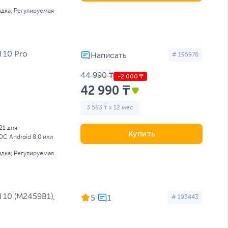
ядка; Регулируемая
 10 Pro
# 195976
44 990 ₸
42 990 ₸
3 583 ₸ x 12 мес
21 дня
Купить
ОС Android 8.0 или
ядка; Регулируемая
 10 (M2459B1),
5
# 193443