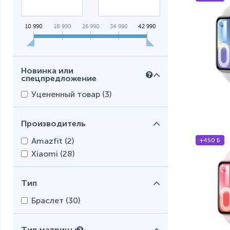
10 990
18 990
26 990
34 990
42 990
Новинка или
спецпредложение
Уцененный товар (
3
)
Производитель
Amazfit (
2
)
+450 Б
Xiaomi (
28
)
Тип
Браслет (
30
)
Тип матрицы