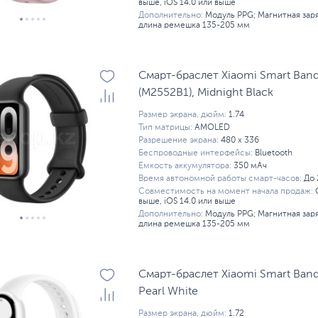
выше, iOS 14.0 или выше
Дополнительно:
Модуль PPG; Магнитная зар
длина ремешка 135-205 мм
Смарт-браслет Xiaomi Smart Band
(M2552B1), Midnight Black
Размер экрана, дюйм:
1.74
Тип матрицы:
AMOLED
Разрешение экрана:
480 x 336
Беспроводные интерфейсы:
Bluetooth
Емкость аккумулятора:
350 мАч
Время автономной работы смарт-часов:
До 
Совместимость на момент начала продаж:
выше, iOS 14.0 или выше
Дополнительно:
Модуль PPG; Магнитная зар
длина ремешка 135-205 мм
Смарт-браслет Xiaomi Smart Band
Pearl White
Размер экрана, дюйм:
1.72