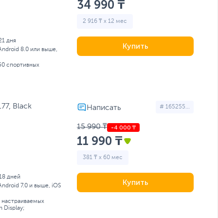
34 990 ₸
2 916 ₸ x 12 мес
21 дня
Купить
Android 8.0 или выше,
150 спортивных
77, Black
# 165255...
15 990 ₸
11 990 ₸
381 ₸ x 60 мес
18 дней
Купить
Android 7.0 и выше, iOS
8 настраиваемых
 Display;