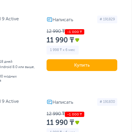
 9 Active
# 191829
12 990 ₸
11 990 ₸
1 998 ₸ x 6 мес
18 дней
Купить
Android 8.0 или выше,
100 модных
в
 9 Active
# 191830
12 990 ₸
11 990 ₸