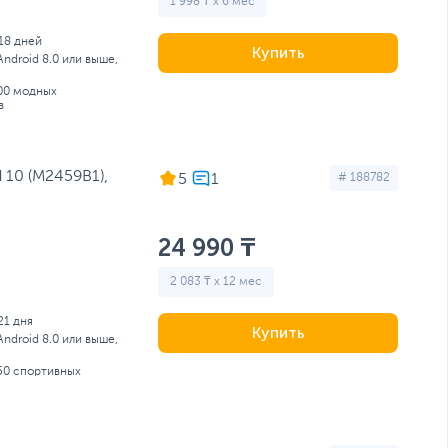
1 998 ₸ x 6 мес
18 дней
Купить
Android 8.0 или выше,
100 модных
в
 10 (M2459B1),
5
# 188782
24 990 ₸
2 083 ₸ x 12 мес
21 дня
Купить
Android 8.0 или выше,
150 спортивных