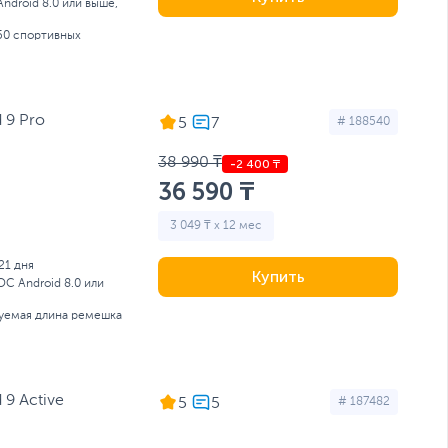
Android 8.0 или выше,
150 спортивных
 9 Pro
5
# 188540
38 990 ₸
36 590 ₸
3 049 ₸ x 12 мес
21 дня
Купить
ОС Android 8.0 или
руемая длина ремешка
 9 Active
5
# 187482