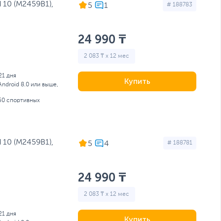
 10 (M2459B1),
5
# 188783
24 990 ₸
2 083 ₸ x 12 мес
21 дня
Купить
Android 8.0 или выше,
150 спортивных
 10 (M2459B1),
5
# 188781
24 990 ₸
2 083 ₸ x 12 мес
21 дня
Купить