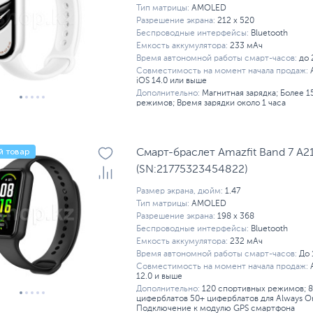
Тип матрицы:
AMOLED
Разрешение экрана:
212 x 520
Беспроводные интерфейсы:
Bluetooth
Емкость аккумулятора:
233 мАч
Время автономной работы смарт-часов:
до 
Совместимость на момент начала продаж:
iOS 14.0 или выше
Дополнительно:
Магнитная зарядка; Более 
режимов; Время зарядки около 1 часа
й товар
Смарт-браслет Amazfit Band 7 A21
(SN:21775323454822)
Размер экрана, дюйм:
1.47
Тип матрицы:
AMOLED
Разрешение экрана:
198 x 368
Беспроводные интерфейсы:
Bluetooth
Емкость аккумулятора:
232 мАч
Время автономной работы смарт-часов:
До 
Совместимость на момент начала продаж:
12.0 и выше
Дополнительно:
120 спортивных режимов; 
циферблатов 50+ циферблатов для Always On
Подключение к модулю GPS смартфона