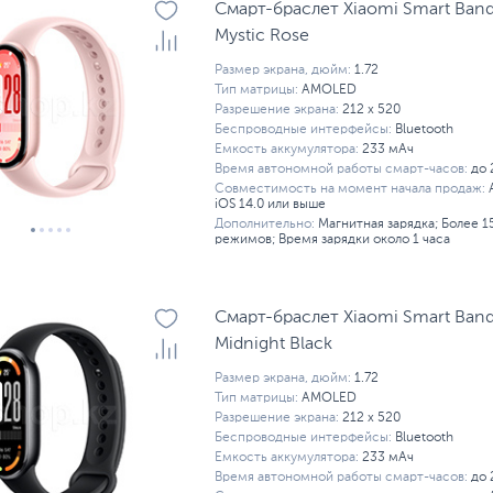
Смарт-браслет Xiaomi Smart Band
Mystic Rose
Размер экрана, дюйм:
1.72
Тип матрицы:
AMOLED
Разрешение экрана:
212 x 520
Беспроводные интерфейсы:
Bluetooth
Емкость аккумулятора:
233 мАч
Время автономной работы смарт-часов:
до 
Совместимость на момент начала продаж:
iOS 14.0 или выше
Дополнительно:
Магнитная зарядка; Более 
режимов; Время зарядки около 1 часа
Смарт-браслет Xiaomi Smart Band
Midnight Black
Размер экрана, дюйм:
1.72
Тип матрицы:
AMOLED
Разрешение экрана:
212 x 520
Беспроводные интерфейсы:
Bluetooth
Емкость аккумулятора:
233 мАч
Время автономной работы смарт-часов:
до 