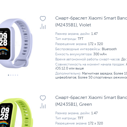
Смарт-браслет Xiaomi Smart Band
(M2435B1), Violet
Размер экрана, дюйм:
1.47
Тип матрицы:
TFT
Разрешение экрана:
172 x 320
Беспроводные интерфейсы:
Bluetooth
Емкость аккумулятора:
300 мАч
Время автономной работы смарт-часов:
До 
Совместимость на момент начала продаж:
iOS 12.0 или выше
Дополнительно:
Магнитная зарядка; Более 
циферблатов; Более 50 спортивных режимо
Смарт-браслет Xiaomi Smart Band
(M2435B1), Green
Размер экрана, дюйм:
1.47
Тип матрицы:
TFT
Разрешение экрана:
172 x 320