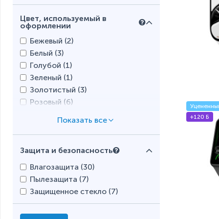
Цвет, используемый в
оформлении
Бежевый (
2
)
Белый (
3
)
Голубой (
1
)
Зеленый (
1
)
Золотистый (
3
)
Розовый (
6
)
Уцененны
Серебристый (
5
)
+120 Б
Серый (
4
)
Сиреневый (
1
)
Защита и безопасность
Черный (
12
)
Влагозащита (
30
)
Пылезащита (
7
)
Защищенное стекло (
7
)