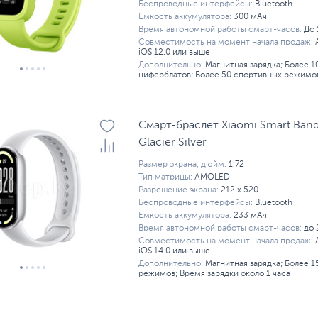
Беспроводные интерфейсы:
Bluetooth
Емкость аккумулятора:
300 мАч
Время автономной работы смарт-часов:
До 
Совместимость на момент начала продаж:
iOS 12.0 или выше
Дополнительно:
Магнитная зарядка; Более 
циферблатов; Более 50 спортивных режимо
Смарт-браслет Xiaomi Smart Band
Glacier Silver
Размер экрана, дюйм:
1.72
Тип матрицы:
AMOLED
Разрешение экрана:
212 x 520
Беспроводные интерфейсы:
Bluetooth
Емкость аккумулятора:
233 мАч
Время автономной работы смарт-часов:
до 
Совместимость на момент начала продаж:
iOS 14.0 или выше
Дополнительно:
Магнитная зарядка; Более 
режимов; Время зарядки около 1 часа