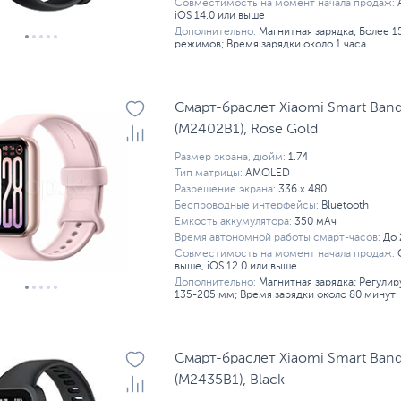
Совместимость на момент начала продаж:
iOS 14.0 или выше
Дополнительно:
Магнитная зарядка; Более 
режимов; Время зарядки около 1 часа
Смарт-браслет Xiaomi Smart Band
(M2402B1), Rose Gold
Размер экрана, дюйм:
1.74
Тип матрицы:
AMOLED
Разрешение экрана:
336 x 480
Беспроводные интерфейсы:
Bluetooth
Емкость аккумулятора:
350 мАч
Время автономной работы смарт-часов:
До 
Совместимость на момент начала продаж:
выше, iOS 12.0 или выше
Дополнительно:
Магнитная зарядка; Регули
135-205 мм; Время зарядки около 80 минут
Смарт-браслет Xiaomi Smart Band
(M2435B1), Black