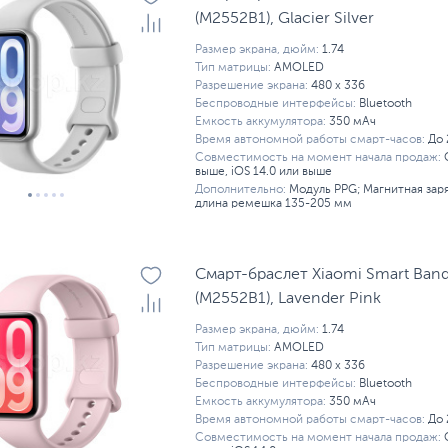
(M2552B1), Glacier Silver
Размер экрана, дюйм:
1.74
Тип матрицы:
AMOLED
Разрешение экрана:
480 x 336
Беспроводные интерфейсы:
Bluetooth
Емкость аккумулятора:
350 мАч
Время автономной работы смарт-часов:
До 
Совместимость на момент начала продаж:
выше, iOS 14.0 или выше
Дополнительно:
Модуль PPG; Магнитная зар
длина ремешка 135-205 мм
Смарт-браслет Xiaomi Smart Band
(M2552B1), Lavender Pink
Размер экрана, дюйм:
1.74
Тип матрицы:
AMOLED
Разрешение экрана:
480 x 336
Беспроводные интерфейсы:
Bluetooth
Емкость аккумулятора:
350 мАч
Время автономной работы смарт-часов:
До 
Совместимость на момент начала продаж: