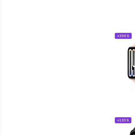
+390 Б
+130 Б