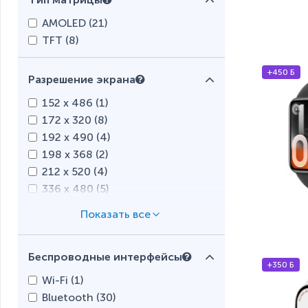
AMOLED (
21
)
TFT (
8
)
+450 Б
Разрешение экрана
152 x 486 (
1
)
172 x 320 (
8
)
192 x 490 (
4
)
198 x 368 (
2
)
212 x 520 (
4
)
336 x 480 (
5
)
456 х 280 (
2
)
480 x 336 (
3
)
Беспроводные интерфейсы
+350 Б
Wi-Fi (
1
)
Bluetooth (
30
)