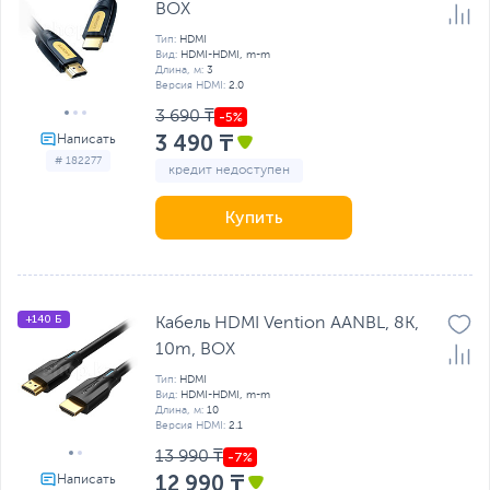
BOX
Тип:
HDMI
Вид:
HDMI-HDMI, m-m
Длина, м:
3
Версия HDMI:
2.0
3 690 ₸
3 490 ₸
# 182277
кредит недоступен
Купить
+140 Б
Кабель HDMI Vention AANBL, 8K,
10m, BOX
Тип:
HDMI
Вид:
HDMI-HDMI, m-m
Длина, м:
10
Версия HDMI:
2.1
13 990 ₸
12 990 ₸