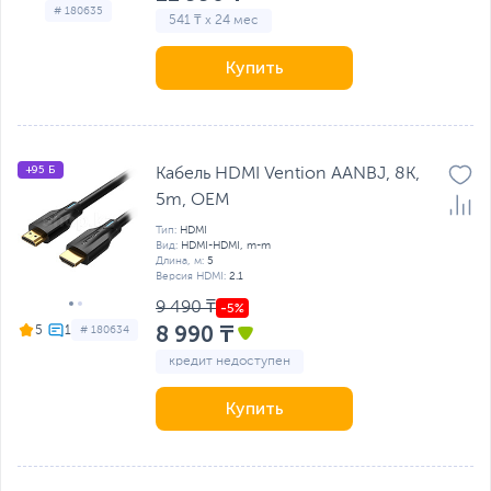
# 180635
541 ₸ x 24 мес
Купить
+95 Б
Кабель HDMI Vention AANBJ, 8K,
5m, OEM
Тип:
HDMI
Вид:
HDMI-HDMI, m-m
Длина, м:
5
Версия HDMI:
2.1
9 490 ₸
8 990 ₸
5
# 180634
кредит недоступен
Купить