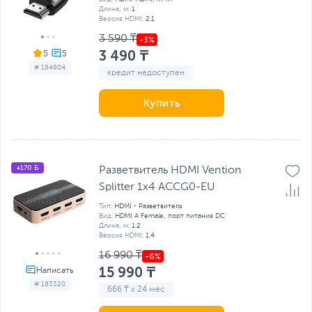
Длина, м:
1
Версия HDMI:
2.1
3 590 ₸
3 490 ₸
5
# 184804
кредит недоступен
Купить
+170 Б
Разветвитель HDMI Vention
Splitter 1х4 ACCG0-EU
Тип:
HDMI - Разветвитель
Вид:
HDMI A Female, порт питания DC
Длина, м:
1.2
Версия HDMI:
1.4
16 990 ₸
15 990 ₸
# 183320
666 ₸ x 24 мес