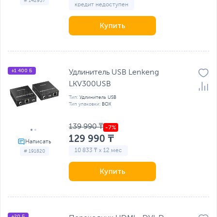
# 142937
кредит недоступен
Купить
+1 400 Б
Удлинитель USB Lenkeng
LKV300USB
Тип:
Удлинитель USB
Тип упаковки:
BOX
139 990 ₸
129 990 ₸
10 833 ₸ x 12 мес
# 191820
Купить
+20 Б