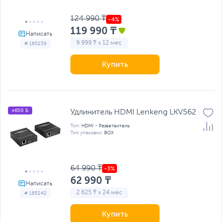
124 990 ₸
119 990 ₸
9 999 ₸ x 12 мес
# 185239
Купить
+650 Б
Удлинитель HDMI Lenkeng LKV562
Тип:
HDMI - Разветвитель
Тип упаковки:
BOX
64 990 ₸
62 990 ₸
2 625 ₸ x 24 мес
# 185242
Купить