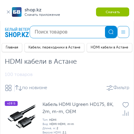
shop.kz
Скачать
Скачать приложение
Главная
Кабели, переходники в Астане
HDMI кабели в Астане
HDMI кабели в Астане
100 товаров
по новизне
Фильтр
+28 Б
Кабель HDMI Ugreen HD175, 8K,
2m, m-m, OEM
Тип:
HDMI
Вид:
HDMI-HDMI, m-m
Длина, м:
2
Версия HDMI:
2.1