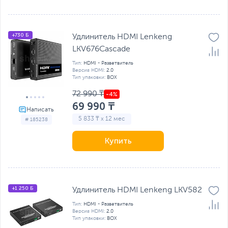
+730 Б
Удлинитель HDMI Lenkeng
LKV676Cascade
Тип:
HDMI - Разветвитель
Версия HDMI:
2.0
Тип упаковки:
BOX
72 990 ₸
69 990 ₸
5 833 ₸ x 12 мес
# 185238
Купить
+1 250 Б
Удлинитель HDMI Lenkeng LKV582
Тип:
HDMI - Разветвитель
Версия HDMI:
2.0
Тип упаковки:
BOX