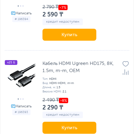
2 790 ₸
2 590 ₸
# 196394
кредит недоступен
Купить
+25 Б
Кабель HDMI Ugreen HD175, 8K,
1.5m, m-m, OEM
Тип:
HDMI
Вид:
HDMI-HDMI, m-m
Длина, м:
1.5
Версия HDMI:
2.1
2 490 ₸
2 290 ₸
# 196393
кредит недоступен
Купить