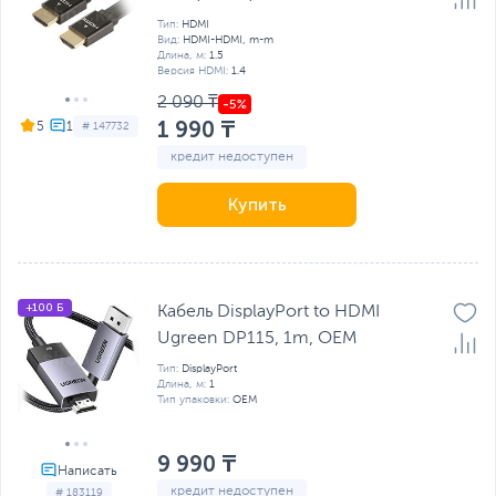
Тип:
HDMI
Вид:
HDMI-HDMI, m-m
Длина, м:
1.5
Версия HDMI:
1.4
2 090 ₸
1 990 ₸
5
# 147732
кредит недоступен
Купить
+100 Б
Кабель DisplayPort to HDMI
Ugreen DP115, 1m, OEM
Тип:
DisplayPort
Длина, м:
1
Тип упаковки:
OEM
9 990 ₸
кредит недоступен
# 183119