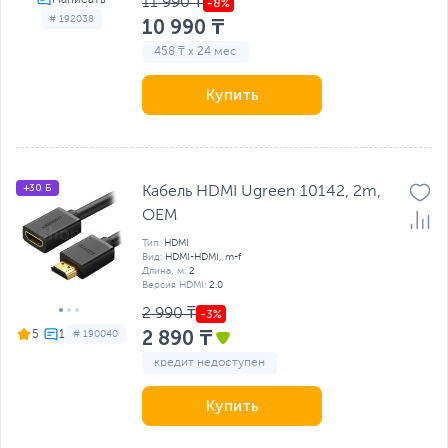
11 990 ₸
# 192038
10 990 ₸
458 ₸ x 24 мес
Купить
+30 Б
Кабель HDMI Ugreen 10142, 2m,
OEM
Тип:
HDMI
Вид:
HDMI-HDMI, m-f
Длина, м:
2
Версия HDMI:
2.0
2 990 ₸
2 890 ₸
5
# 190040
кредит недоступен
Купить