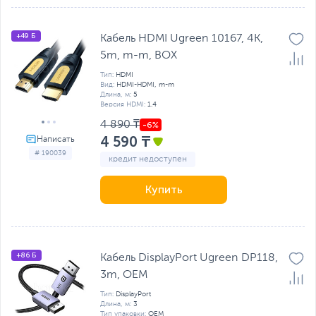
+49 Б
Кабель HDMI Ugreen 10167, 4K,
5m, m-m, BOX
Тип:
HDMI
Вид:
HDMI-HDMI, m-m
Длина, м:
5
Версия HDMI:
1.4
4 890 ₸
4 590 ₸
# 190039
кредит недоступен
Купить
+86 Б
Кабель DisplayPort Ugreen DP118,
3m, OEM
Тип:
DisplayPort
Длина, м:
3
Тип упаковки:
OEM