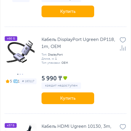
Купить
+60 Б
Кабель DisplayPort Ugreen DP118,
1m, OEM
Тип:
DisplayPort
Длина, м:
1
Тип упаковки:
OEM
5 990 ₸
5
# 183117
кредит недоступен
Купить
+37 Б
Кабель HDMI Ugreen 10130, 3m,