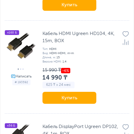
Купить
+160 Б
Кабель HDMI Ugreen HD104, 4K,
15m, BOX
Тип:
HDMI
Вид:
HDMI-HDMI, m-m
Длина, м:
15
Версия HDMI:
1.4
15 990 ₸
14 990 ₸
# 193592
625 ₸ x 24 мес
Купить
+36 Б
Кабель DisplayPort Ugreen DP102,