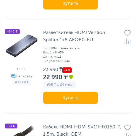
Купить
+240 Б
Разветвитель HDMI Vention
Splitter 1x8 AKQB0-EU
Тип:
HDMI - Разветвитель
Вид:
1 х 8 HDMI
Длина, м:
1.2
Тип упаковки:
BOX
23 990 ₸
22 990 ₸
# 183321
958 ₸ x 24 мес
Купить
+21 Б
Кабель HDMI-HDMI SVC HF0150-P,
1.5m, Black, OEM