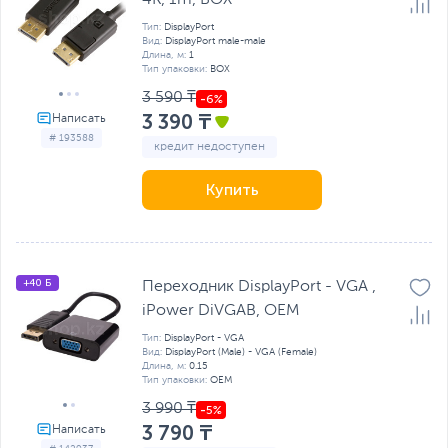
4K, 1m, BOX
Тип:
DisplayPort
Вид:
DisplayPort male-male
Длина, м:
1
Тип упаковки:
BOX
3 590 ₸
3 390 ₸
# 193588
кредит недоступен
Купить
+40 Б
Переходник DisplayPort - VGA ,
iPower DiVGAB, OEM
Тип:
DisplayPort - VGA
Вид:
DisplayPort (Male) - VGA (Female)
Длина, м:
0.15
Тип упаковки:
OEM
3 990 ₸
3 790 ₸