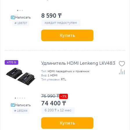
8 590 ₸
кредит недоступен
# 186707
Купить
+770 Б
Удлинитель HDMI Lenkeng LKV483
Тип:
HDMI передатчик и приемник
Вид:
1 HDMI
Тип упаковки:
RTL
76 990 ₸
74 400 ₸
6 200 ₸ x 12 мес
# 185244
Купить