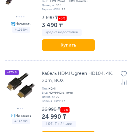
Вид:
HDMI (Male) - HDMI (Female)
Длина, м:
0.15
Версия HDMI:
2.1
3 690 ₸
3 490 ₸
# 193594
кредит недоступен
Купить
+270 Б
Кабель HDMI Ugreen HD104, 4K,
20m, BOX
Тип:
HDMI
Вид:
HDMI-HDMI, m-m
Длина, м:
20
Версия HDMI:
1.4
26 990 ₸
24 990 ₸
# 193593
1 041 ₸ x 24 мес