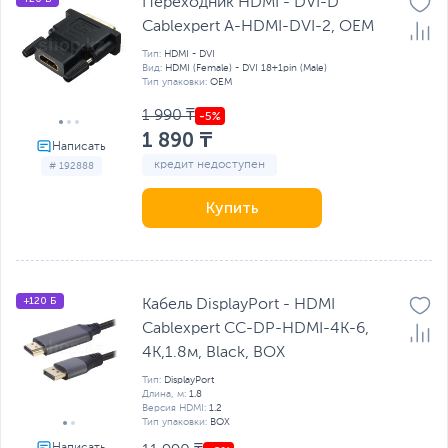
Переходник HDMI - DVI-D
Cablexpert A-HDMI-DVI-2, OEM
Тип:
HDMI - DVI
Вид:
HDMI (Female) - DVI 18+1pin (Male)
Тип упаковки:
OEM
1 990 ₸
1 890 ₸
кредит недоступен
# 192888
Купить
+120 Б
Кабель DisplayPort - HDMI
Cablexpert CC-DP-HDMI-4K-6,
4K,1.8м, Black, BOX
Тип:
DisplayPort
Длина, м:
1.8
Версия HDMI:
1.2
Тип упаковки:
BOX