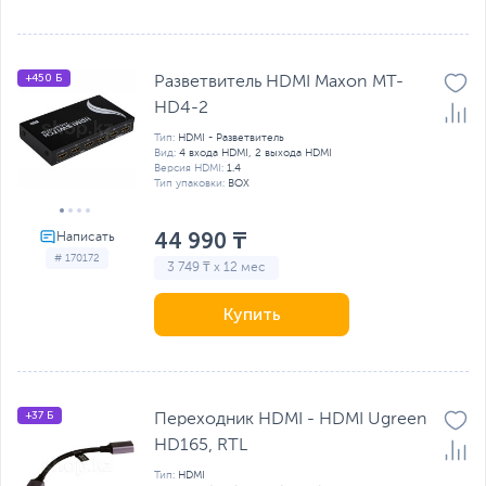
+450 Б
Разветвитель HDMI Maxon MT-
HD4-2
Тип:
HDMI - Разветвитель
Вид:
4 входа HDMI, 2 выхода HDMI
Версия HDMI:
1.4
Тип упаковки:
BOX
44 990 ₸
# 170172
3 749 ₸ x 12 мес
Купить
+37 Б
Переходник HDMI - HDMI Ugreen
HD165, RTL
Тип:
HDMI