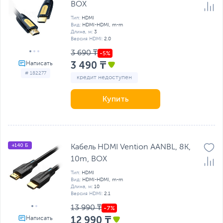
BOX
Тип:
HDMI
Вид:
HDMI-HDMI, m-m
Длина, м:
3
Версия HDMI:
2.0
3 690 ₸
3 490 ₸
# 182277
кредит недоступен
Купить
+140 Б
Кабель HDMI Vention AANBL, 8K,
10m, BOX
Тип:
HDMI
Вид:
HDMI-HDMI, m-m
Длина, м:
10
Версия HDMI:
2.1
13 990 ₸
12 990 ₸