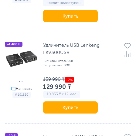
# 142937
кредит недоступен
Купить
+1 400 Б
Удлинитель USB Lenkeng
LKV300USB
Тип:
Удлинитель USB
Тип упаковки:
BOX
139 990 ₸
129 990 ₸
10 833 ₸ x 12 мес
# 191820
Купить
+20 Б