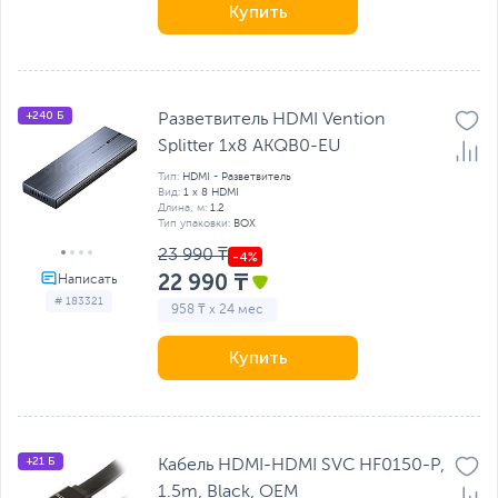
Купить
+240 Б
Разветвитель HDMI Vention
Splitter 1x8 AKQB0-EU
Тип:
HDMI - Разветвитель
Вид:
1 х 8 HDMI
Длина, м:
1.2
Тип упаковки:
BOX
23 990 ₸
22 990 ₸
# 183321
958 ₸ x 24 мес
Купить
+21 Б
Кабель HDMI-HDMI SVC HF0150-P,
1.5m, Black, OEM