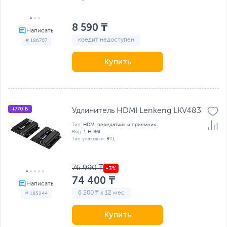
8 590 ₸
кредит недоступен
# 186707
Купить
+770 Б
Удлинитель HDMI Lenkeng LKV483
Тип:
HDMI передатчик и приемник
Вид:
1 HDMI
Тип упаковки:
RTL
76 990 ₸
74 400 ₸
6 200 ₸ x 12 мес
# 185244
Купить