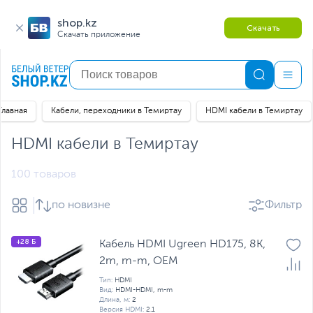
shop.kz
Скачать
Скачать приложение
Главная
Кабели, переходники в Темиртау
HDMI кабели в Темиртау
HDMI кабели в Темиртау
100 товаров
по новизне
Фильтр
+28 Б
Кабель HDMI Ugreen HD175, 8K,
2m, m-m, OEM
Тип:
HDMI
Вид:
HDMI-HDMI, m-m
Длина, м:
2
Версия HDMI:
2.1