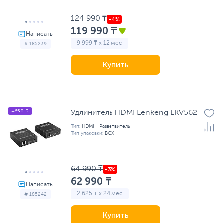
124 990 ₸
119 990 ₸
9 999 ₸ x 12 мес
# 185239
Купить
+650 Б
Удлинитель HDMI Lenkeng LKV562
Тип:
HDMI - Разветвитель
Тип упаковки:
BOX
64 990 ₸
62 990 ₸
2 625 ₸ x 24 мес
# 185242
Купить