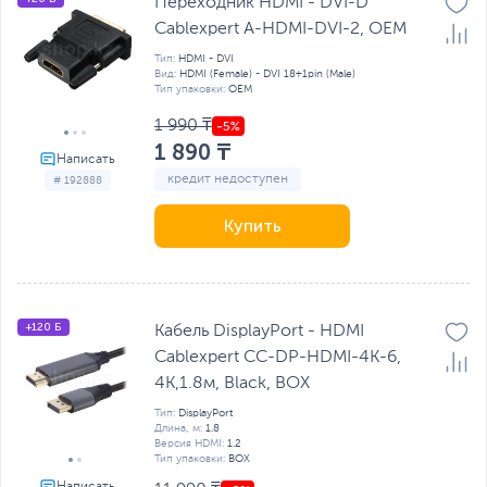
Переходник HDMI - DVI-D
Cablexpert A-HDMI-DVI-2, OEM
Тип:
HDMI - DVI
Вид:
HDMI (Female) - DVI 18+1pin (Male)
Тип упаковки:
OEM
1 990 ₸
1 890 ₸
кредит недоступен
# 192888
Купить
+120 Б
Кабель DisplayPort - HDMI
Cablexpert CC-DP-HDMI-4K-6,
4K,1.8м, Black, BOX
Тип:
DisplayPort
Длина, м:
1.8
Версия HDMI:
1.2
Тип упаковки:
BOX