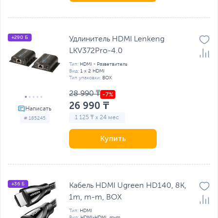
+290 Б
Удлинитель HDMI Lenkeng
LKV372Pro-4.0
Тип:
HDMI - Разветвитель
Вид:
1 х 2 HDMI
Тип упаковки:
BOX
28 990 ₸
26 990 ₸
1 125 ₸ x 24 мес
# 185245
Купить
+36 Б
Кабель HDMI Ugreen HD140, 8K,
1m, m-m, BOX
Тип:
HDMI
Вид:
HDMI-HDMI, m-m