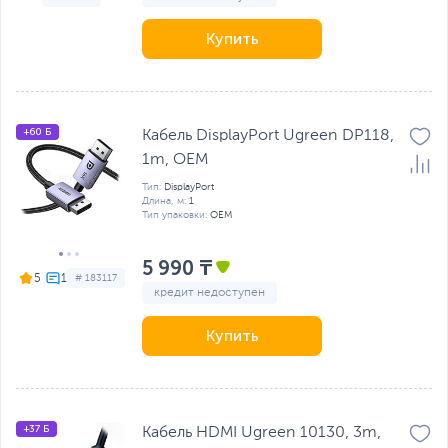
Купить
+60 Б
Кабель DisplayPort Ugreen DP118,
1m, OEM
Тип:
DisplayPort
Длина, м:
1
Тип упаковки:
OEM
5 990 ₸
5
# 183117
кредит недоступен
Купить
+37 Б
Кабель HDMI Ugreen 10130, 3m,