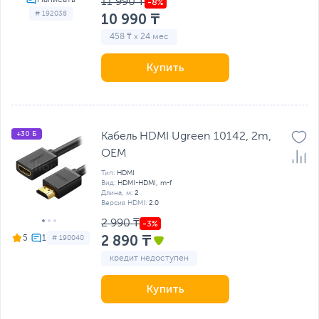
11 990 ₸
# 192038
10 990 ₸
458 ₸ x 24 мес
Купить
+30 Б
Кабель HDMI Ugreen 10142, 2m,
OEM
Тип:
HDMI
Вид:
HDMI-HDMI, m-f
Длина, м:
2
Версия HDMI:
2.0
2 990 ₸
2 890 ₸
5
# 190040
кредит недоступен
Купить