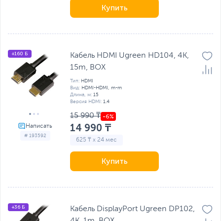
Купить
+160 Б
Кабель HDMI Ugreen HD104, 4K,
15m, BOX
Тип:
HDMI
Вид:
HDMI-HDMI, m-m
Длина, м:
15
Версия HDMI:
1.4
15 990 ₸
14 990 ₸
# 193592
625 ₸ x 24 мес
Купить
+36 Б
Кабель DisplayPort Ugreen DP102,