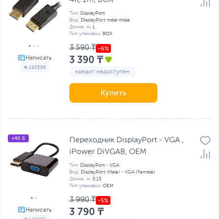
4K, 1m, BOX
Тип:
DisplayPort
Вид:
DisplayPort male-male
Длина, м:
1
Тип упаковки:
BOX
3 590 ₸
3 390 ₸
# 193588
кредит недоступен
Купить
+40 Б
Переходник DisplayPort - VGA ,
iPower DiVGAB, OEM
Тип:
DisplayPort - VGA
Вид:
DisplayPort (Male) - VGA (Female)
Длина, м:
0.15
Тип упаковки:
OEM
3 990 ₸
3 790 ₸