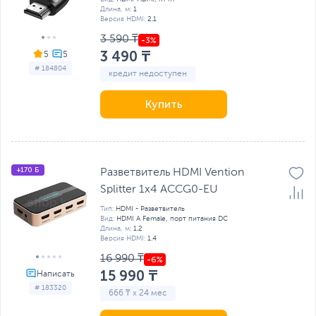
Длина, м:
1
Версия HDMI:
2.1
3 590 ₸
3 490 ₸
5
# 184804
кредит недоступен
Купить
+170 Б
Разветвитель HDMI Vention
Splitter 1х4 ACCG0-EU
Тип:
HDMI - Разветвитель
Вид:
HDMI A Female, порт питания DC
Длина, м:
1.2
Версия HDMI:
1.4
16 990 ₸
15 990 ₸
# 183320
666 ₸ x 24 мес