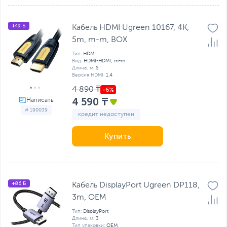
+49 Б
Кабель HDMI Ugreen 10167, 4K,
5m, m-m, BOX
Тип:
HDMI
Вид:
HDMI-HDMI, m-m
Длина, м:
5
Версия HDMI:
1.4
4 890 ₸
4 590 ₸
# 190039
кредит недоступен
Купить
+86 Б
Кабель DisplayPort Ugreen DP118,
3m, OEM
Тип:
DisplayPort
Длина, м:
3
Тип упаковки:
OEM