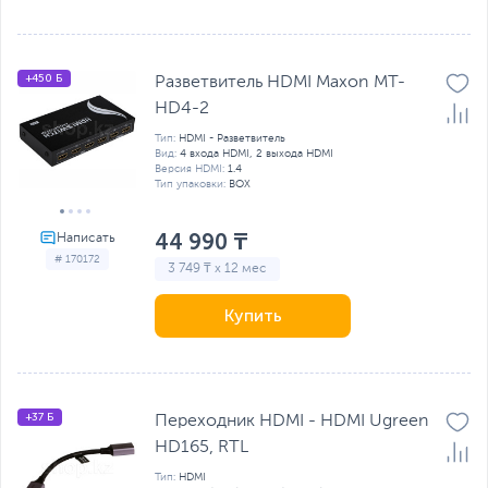
+450 Б
Разветвитель HDMI Maxon MT-
HD4-2
Тип:
HDMI - Разветвитель
Вид:
4 входа HDMI, 2 выхода HDMI
Версия HDMI:
1.4
Тип упаковки:
BOX
44 990 ₸
# 170172
3 749 ₸ x 12 мес
Купить
+37 Б
Переходник HDMI - HDMI Ugreen
HD165, RTL
Тип:
HDMI