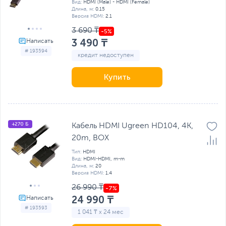
Вид:
HDMI (Male) - HDMI (Female)
Длина, м:
0.15
Версия HDMI:
2.1
3 690 ₸
3 490 ₸
# 193594
кредит недоступен
Купить
+270 Б
Кабель HDMI Ugreen HD104, 4K,
20m, BOX
Тип:
HDMI
Вид:
HDMI-HDMI, m-m
Длина, м:
20
Версия HDMI:
1.4
26 990 ₸
24 990 ₸
# 193593
1 041 ₸ x 24 мес