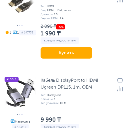
Тип:
HDMI
Вид:
HDMI-HDMI, m-m
Длина, м:
1.5
Версия HDMI:
1.4
2 090 ₸
1 990 ₸
5
# 147732
кредит недоступен
Купить
+100 Б
Кабель DisplayPort to HDMI
Ugreen DP115, 1m, OEM
Тип:
DisplayPort
Длина, м:
1
Тип упаковки:
OEM
9 990 ₸
кредит недоступен
# 183119