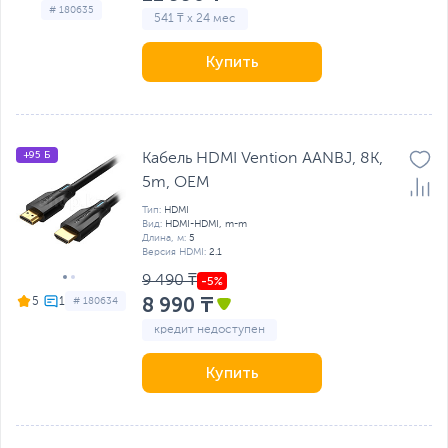
# 180635
541 ₸ x 24 мес
Купить
+95 Б
Кабель HDMI Vention AANBJ, 8K,
5m, OEM
Тип:
HDMI
Вид:
HDMI-HDMI, m-m
Длина, м:
5
Версия HDMI:
2.1
9 490 ₸
8 990 ₸
5
# 180634
кредит недоступен
Купить