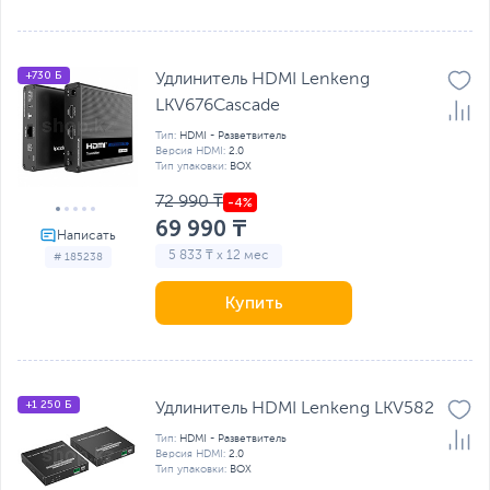
+730 Б
Удлинитель HDMI Lenkeng
LKV676Cascade
Тип:
HDMI - Разветвитель
Версия HDMI:
2.0
Тип упаковки:
BOX
72 990 ₸
69 990 ₸
5 833 ₸ x 12 мес
# 185238
Купить
+1 250 Б
Удлинитель HDMI Lenkeng LKV582
Тип:
HDMI - Разветвитель
Версия HDMI:
2.0
Тип упаковки:
BOX