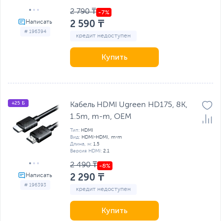
2 790 ₸
2 590 ₸
# 196394
кредит недоступен
Купить
+25 Б
Кабель HDMI Ugreen HD175, 8K,
1.5m, m-m, OEM
Тип:
HDMI
Вид:
HDMI-HDMI, m-m
Длина, м:
1.5
Версия HDMI:
2.1
2 490 ₸
2 290 ₸
# 196393
кредит недоступен
Купить