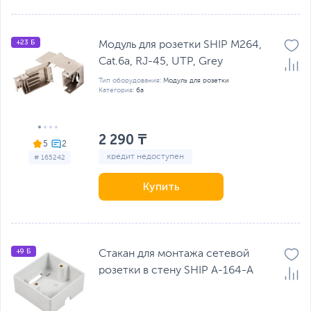
+23 Б
Модуль для розетки SHIP M264,
Cat.6a, RJ-45, UTP, Grey
Тип оборудования:
Модуль для розетки
Категория:
6a
2 290 ₸
5
кредит недоступен
# 165242
Купить
+9 Б
Стакан для монтажа сетевой
розетки в стену SHIP A-164-A