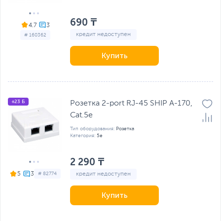
690 ₸
4.7
кредит недоступен
# 160362
Купить
+23 Б
Розетка 2-port RJ-45 SHIP A-170,
Cat.5e
Тип оборудования:
Розетка
Категория:
5e
2 290 ₸
кредит недоступен
5
# 82774
Купить