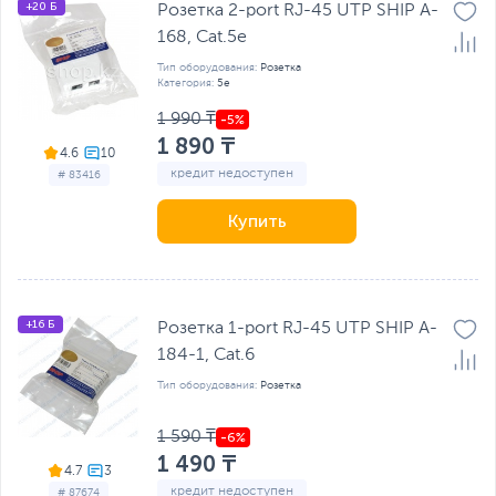
+20 Б
Розетка 2-port RJ-45 UTP SHIP A-
168, Cat.5e
Тип оборудования:
Розетка
Категория:
5e
1 990 ₸
1 890 ₸
4.6
кредит недоступен
# 83416
Купить
+16 Б
Розетка 1-port RJ-45 UTP SHIP A-
184-1, Cat.6
Тип оборудования:
Розетка
1 590 ₸
1 490 ₸
4.7
кредит недоступен
# 87674