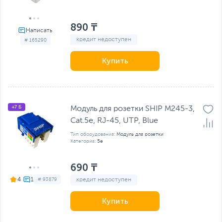
890 ₸
кредит недоступен
# 165290
Купить
+7 Б
Модуль для розетки SHIP M245-3,
Cat.5e, RJ-45, UTP, Blue
Тип оборудования:
Модуль для розетки
Категория:
5e
690 ₸
кредит недоступен
4
# 93879
Купить