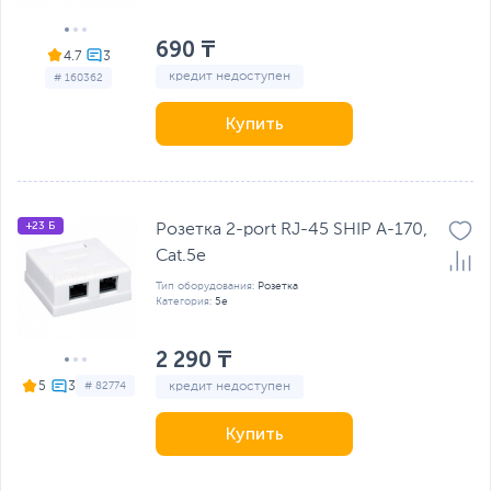
690 ₸
4.7
кредит недоступен
# 160362
Купить
+23 Б
Розетка 2-port RJ-45 SHIP A-170,
Cat.5e
Тип оборудования:
Розетка
Категория:
5e
2 290 ₸
кредит недоступен
5
# 82774
Купить