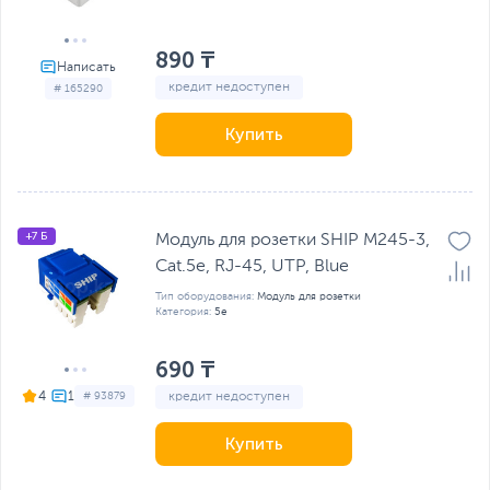
890 ₸
кредит недоступен
# 165290
Купить
+7 Б
Модуль для розетки SHIP M245-3,
Cat.5e, RJ-45, UTP, Blue
Тип оборудования:
Модуль для розетки
Категория:
5e
690 ₸
кредит недоступен
4
# 93879
Купить