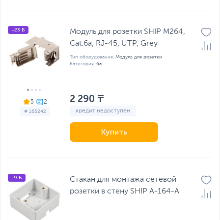
+23 Б
Модуль для розетки SHIP M264,
Cat.6a, RJ-45, UTP, Grey
Тип оборудования:
Модуль для розетки
Категория:
6a
2 290 ₸
5
кредит недоступен
# 165242
Купить
+9 Б
Стакан для монтажа сетевой
розетки в стену SHIP A-164-A