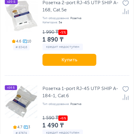
+20 Б
Розетка 2-port RJ-45 UTP SHIP A-
168, Cat.5e
Тип оборудования:
Розетка
Категория:
5e
1 990 ₸
1 890 ₸
4.6
кредит недоступен
# 83416
Купить
+16 Б
Розетка 1-port RJ-45 UTP SHIP A-
184-1, Cat.6
Тип оборудования:
Розетка
1 590 ₸
1 490 ₸
4.7
кредит недоступен
# 87674