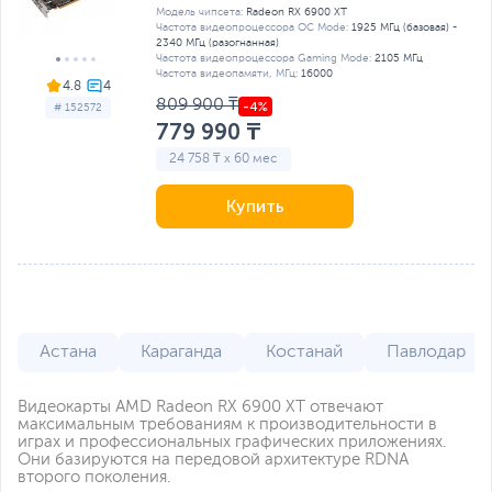
Модель чипсета:
Radeon RX 6900 XT
Частота видеопроцессора OC Mode:
1925 МГц (базовая) -
2340 МГц (разогнанная)
Частота видеопроцессора Gaming Mode:
2105 МГц
Частота видеопамяти, МГц:
16000
4.8
809 900 ₸
# 152572
779 990 ₸
24 758 ₸ x 60 мес
Купить
Астана
Караганда
Костанай
Павлодар
Видеокарты AMD Radeon RX 6900 XT отвечают
максимальным требованиям к производительности в
играх и профессиональных графических приложениях.
Они базируются на передовой архитектуре RDNA
второго поколения.