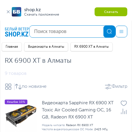
shop.kz
Скачать
Скачать приложение
Главная
Видеокарты в Алматы
RX 6900 XT в Алматы
RX 6900 XT в Алматы
9 товаров
по новизне
Фильтр
Кешбэк 10%
Видеокарта Sapphire RX 6900 XT
Toxic Air Cooled Gaming OC, 16
GB, Radeon RX 6900 XT
Модель чипсета:
Radeon RX 6900 XT
Частота видеопроцессора OC Mode:
2425 МГц