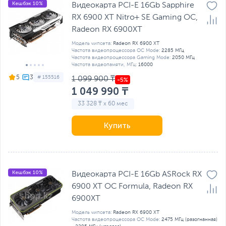
Кешбэк 10%
Видеокарта PCI-E 16Gb Sapphire
RX 6900 XT Nitro+ SE Gaming OC,
Radeon RX 6900XT
Модель чипсета:
Radeon RX 6900 XT
Частота видеопроцессора OC Mode:
2285 МГц
Частота видеопроцессора Gaming Mode:
2050 МГц
Частота видеопамяти, МГц:
16000
5
# 155516
1 099 900 ₸
1 049 990 ₸
33 328 ₸ x 60 мес
Купить
Кешбэк 10%
Видеокарта PCI-E 16Gb ASRock RX
6900 XT OC Formula, Radeon RX
6900XT
Модель чипсета:
Radeon RX 6900 XT
Частота видеопроцессора OC Mode:
2475 МГц (разогнанная)