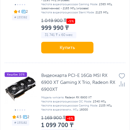
- 2295 МГц (игровая)
Частота видеопроцессора Gaming Mode:
2365 МГц
(разогнанная) - 2165 МГц (игровая)
4
Частота видеопроцессора Silent Mode:
2125 МГц
# 155382
1 049 900 ₸
999 990 ₸
31 741 ₸ x 60 мес
Купить
Кешбэк 10%
Видеокарта PCI-E 16Gb MSI RX
6900 XT Gaming X Trio, Radeon RX
6900XT
Модель чипсета:
Radeon RX 6900 XT
Частота видеопроцессора OC Mode:
2340 МГц
Частота видеопроцессора Gaming Mode:
2105 МГц
Частота видеопамяти, МГц:
16000
4.5
1 169 900 ₸
# 155182
1 099 700 ₸