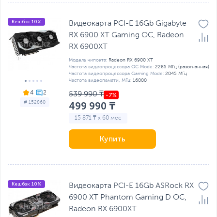
Кешбэк 10%
Видеокарта PCI-E 16Gb Gigabyte
RX 6900 XT Gaming OC, Radeon
RX 6900XT
Модель чипсета:
Radeon RX 6900 XT
Частота видеопроцессора OC Mode:
2285 МГц (разогнанная)
Частота видеопроцессора Gaming Mode:
2045 МГц
Частота видеопамяти, МГц:
16000
4
539 990 ₸
# 152860
499 990 ₸
15 871 ₸ x 60 мес
Купить
Кешбэк 10%
Видеокарта PCI-E 16Gb ASRock RX
6900 XT Phantom Gaming D OC,
Radeon RX 6900XT