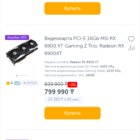
Купить
Кешбэк 10%
Видеокарта PCI-E 16Gb MSI RX
6900 XT Gaming Z Trio, Radeon RX
6900XT
Модель чипсета:
Radeon RX 6900 XT
Частота видеопроцессора OC Mode:
2425 МГц
Частота видеопроцессора Gaming Mode:
2235 МГц
Частота видеопамяти, МГц:
16000
4
# 157710
829 900 ₸
799 990 ₸
25 393 ₸ x 60 мес
Купить