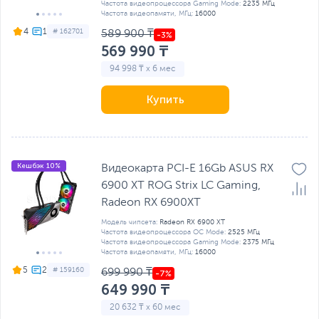
Частота видеопроцессора Gaming Mode:
2235 МГц
Частота видеопамяти, МГц:
16000
4
# 162701
589 900 ₸
569 990 ₸
94 998 ₸ x 6 мес
Купить
Кешбэк 10%
Видеокарта PCI-E 16Gb ASUS RX
6900 XT ROG Strix LC Gaming,
Radeon RX 6900XT
Модель чипсета:
Radeon RX 6900 XT
Частота видеопроцессора OC Mode:
2525 МГц
Частота видеопроцессора Gaming Mode:
2375 МГц
Частота видеопамяти, МГц:
16000
5
# 159160
699 990 ₸
649 990 ₸
20 632 ₸ x 60 мес