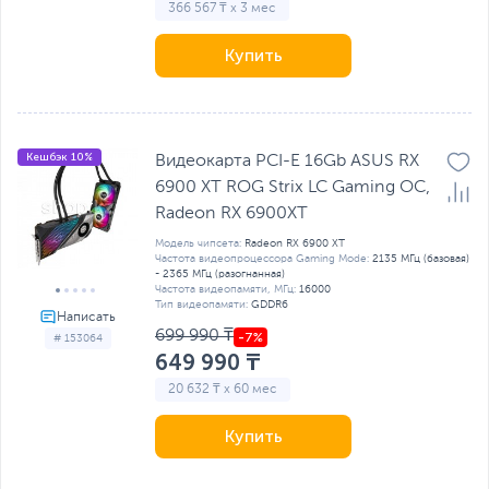
366 567 ₸ x 3 мес
Купить
Кешбэк 10%
Видеокарта PCI-E 16Gb ASUS RX
6900 XT ROG Strix LC Gaming OC,
Radeon RX 6900XT
Модель чипсета:
Radeon RX 6900 XT
Частота видеопроцессора Gaming Mode:
2135 МГц (базовая)
- 2365 МГц (разогнанная)
Частота видеопамяти, МГц:
16000
Тип видеопамяти:
GDDR6
699 990 ₸
# 153064
649 990 ₸
20 632 ₸ x 60 мес
Купить